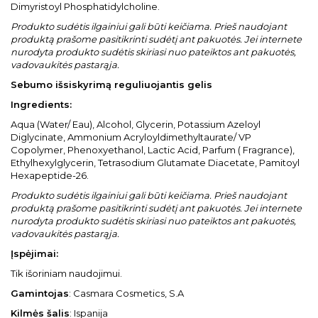
Dimyristoyl Phosphatidylcholine.
Produkto sudėtis ilgainiui gali būti keičiama. Prieš naudojant
produktą prašome pasitikrinti sudėtį ant pakuotės. Jei internete
nurodyta produkto sudėtis skiriasi nuo pateiktos ant pakuotės,
vadovaukitės pastarąja.
Sebumo išsiskyrimą reguliuojantis gelis
Ingredients:
Aqua (Water/ Eau), Alcohol, Glycerin, Potassium Azeloyl
Diglycinate, Ammonium Acryloyldimethyltaurate/ VP
Copolymer, Phenoxyethanol, Lactic Acid, Parfum ( Fragrance),
Ethylhexylglycerin, Tetrasodium Glutamate Diacetate, Pamitoyl
Hexapeptide-26.
Produkto sudėtis ilgainiui gali būti keičiama. Prieš naudojant
produktą prašome pasitikrinti sudėtį ant pakuotės. Jei internete
nurodyta produkto sudėtis skiriasi nuo pateiktos ant pakuotės,
vadovaukitės pastarąja.
Įspėjimai
:
Tik išoriniam naudojimui.
Gamintojas
: Casmara Cosmetics, S.A
Kilmės šalis
: Ispanija