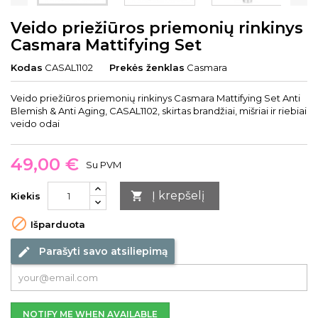
Veido priežiūros priemonių rinkinys
Casmara Mattifying Set
Kodas
CASAL1102
Prekės ženklas
Casmara
Veido priežiūros priemonių rinkinys Casmara Mattifying Set Anti
Blemish & Anti Aging, CASAL1102, skirtas brandžiai, mišriai ir riebiai
veido odai
49,00 €
Su PVM
Į krepšelį

Kiekis

Išparduota
Parašyti savo atsiliepimą
edit
NOTIFY ME WHEN AVAILABLE