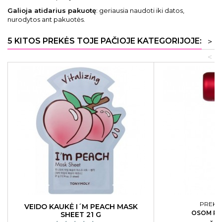
Galioja atidarius pakuotę
: geriausia naudoti iki datos,
nurodytos ant pakuotės.
5 KITOS PREKĖS TOJE PAČIOJE KATEGORIJOJE:
>
<
PREKĖS
VEIDO KAUKĖ I´M PEACH MASK
OSOM PR
SHEET 21 G