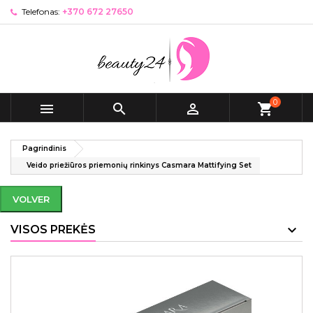
Telefonas:
+370 672 27650
0



shopping_cart
Pagrindinis
Veido priežiūros priemonių rinkinys Casmara Mattifying Set
VOLVER
VISOS PREKĖS