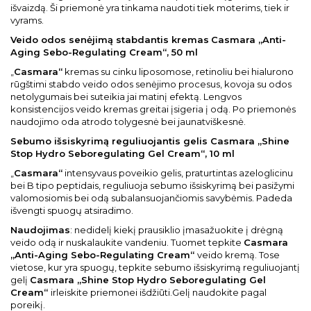
išvaizdą. Ši priemonė yra tinkama naudoti tiek moterims, tiek ir
vyrams.
Veido odos senėjimą stabdantis kremas
Casmara „Anti-
Aging Sebo-Regulating Cream“, 50 ml
„
Casmara“
kremas su cinku liposomose, retinoliu bei hialurono
rūgštimi stabdo veido odos senėjimo procesus, kovoja su odos
netolygumais bei suteikia jai matinį efektą. Lengvos
konsistencijos veido kremas greitai įsigeria į odą. Po priemonės
naudojimo oda atrodo tolygesnė bei jaunatviškesnė.
Sebumo išsiskyrimą reguliuojantis gelis Casmara „Shine
Stop Hydro Seboregulating Gel Cream“, 10 ml
„
Casmara“
intensyvaus poveikio gelis, praturtintas azeloglicinu
bei B tipo peptidais, reguliuoja sebumo išsiskyrimą bei pasižymi
valomosiomis bei odą subalansuojančiomis savybėmis. Padeda
išvengti spuogų atsiradimo.
Naudojimas
: nedidelį kiekį prausiklio įmasažuokite į drėgną
veido odą ir nuskalaukite vandeniu. Tuomet tepkite
Casmara
„Anti-Aging Sebo-Regulating Cream“
veido kremą. Tose
vietose, kur yra spuogų, tepkite sebumo išsiskyrimą reguliuojantį
gelį
Casmara „Shine Stop Hydro Seboregulating Gel
Cream“
irleiskite priemonei išdžiūti.Gelį naudokite pagal
poreikį.