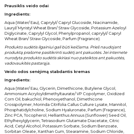
Prausiklis veido odai
Ingredients:
Aqua (Water/ Eau), Caprylyl/ Capryl Glucoside, Niacinamide,
Lauryl/ Myristyl Wheat Bran/ Straw Glycoside, Potassium Azeloyl
Diglycinate, Caprylyl Glycol, Phenylpropanol, caprylyl/ Capryl
Wheat Bran/ Straw Glycoside, Parfum (Fragrance).
Produkto sudėtis ilgainiui gali būti keičiama. Prieš naudojant
produktą prašome pasitikrinti sudėtį ant pakuotės. Jei internete
nurodyta produkto sudėtis skiriasi nuo pateiktos ant pakuotės,
vadovaukitės pastarąja.
Veido odos senėjimą stabdantis kremas
Ingredients:
Aqua (Water/ Eau, Glycerin, Dimethicone, Butylene Glycol,
Ammonium Acryloyldimethyltaurate/ VP Copolymer, Oxidized
Corn Oil, bakuchiol, Phenoxyethanol, Dimethicone
Crosspolymer, Morinda Citrifolia Callus Culture Lysate, Mannitol,
Phosphatidylcholine, Sodium Hyaluronate, Parfum (Fragrance),
Zinc PCA, Tocopherol, Hellianthus Annuus (Sunflower) Seed Oil,
Ethylhexylglycerin, Tetrasodium Glutamate Diacetate, Citric
Acid, Cetyl Alcohol, Potassium Sorbate, Sodium Benzoate,
Sorbitan Oleate, Xanthan Gum, Stearamine, Sodium Chloride,