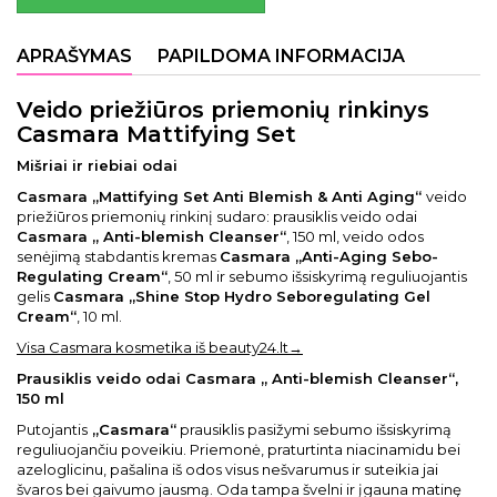
APRAŠYMAS
PAPILDOMA INFORMACIJA
Veido priežiūros priemonių rinkinys
Casmara Mattifying Set
Mišriai ir riebiai odai
Casmara „Mattifying Set Anti Blemish & Anti Aging“
veido
priežiūros priemonių rinkinį sudaro: prausiklis veido odai
Casmara „ Anti-blemish Cleanser“
, 150 ml, veido odos
senėjimą stabdantis kremas
Casmara „Anti-Aging Sebo-
Regulating Cream“
, 50 ml ir sebumo išsiskyrimą reguliuojantis
gelis
Casmara „Shine Stop Hydro Seboregulating Gel
Cream“
, 10 ml.
Visa Casmara kosmetika iš beauty24.lt→
Prausiklis veido odai Casmara „ Anti-blemish Cleanser“,
150 ml
Putojantis
„Casmara“
prausiklis pasižymi sebumo išsiskyrimą
reguliuojančiu poveikiu. Priemonė, praturtinta niacinamidu bei
azeloglicinu, pašalina iš odos visus nešvarumus ir suteikia jai
švaros bei gaivumo jausmą. Oda tampa švelni ir įgauna matinę