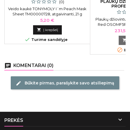
PLAUKŲ DŽI
(0)
PROFES
Veido kaukė TONYMOLY I´m Peach Mask
Sheet TM00000728, atgaivinanti, 21 g
Plaukų džiovintuv
Kaina
5,20 €
Red OSOMF5RD, 
jonais

Į krepšelį
Kaina
231,57

Turime sandėlyje


Išp
chat
KOMENTARAI (0)
Būkite pirmas, parašykite savo atsiliepimą
edit

PREKĖS