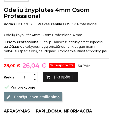
Odelių žnyplutės 4mm Osom
Professional
Kodas
EICF338S
Prekės ženklas
OSOM Professional
Odelių žnyplutės 4mm Osom Professional 4 mm
„Osom Professional“
– tai puikius rezultatus garantuojantys
aukščiausios kokybės nagų priežiūros įrankiai, gaminami
patyrusių specialistų, naudojančių moderniausias technologijas.
26,04 €
28,00 €
Sutaupote 7%
Su PVM
Į krepšelį

Kiekis

Yra prekyboje
Parašyti savo atsiliepimą
edit
APRAŠYMAS
PAPILDOMA INFORMACIJA