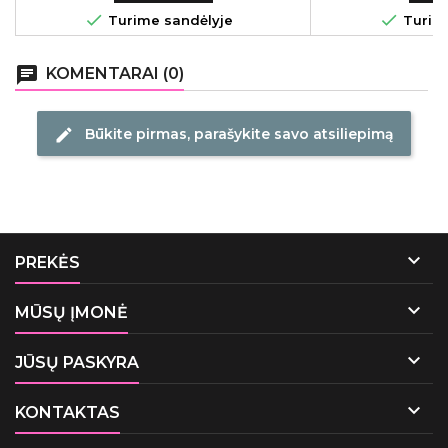


Turime sandėlyje
Turime
chat
KOMENTARAI (0)
Būkite pirmas, parašykite savo atsiliepimą
edit

PREKĖS

MŪSŲ ĮMONĖ

JŪSŲ PASKYRA

KONTAKTAS