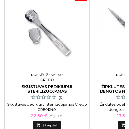
PREKĖS ŽENKLAS:
PREKĖS
CREDO
C
SKUSTUVAS PEDIKIŪRUI
ŽIRKLUTĖS 
STERILIZUOJAMAS
DENGTOS NIK
(0)
Skustuvas pedikiūrui sterilizuojamas Credo
Žirklutės odelė
CRE01240
dengtos nik
Kaina
Bazinė
Kaina
22,50 €
13,50
25,00 €
kaina

Į krepšelį
