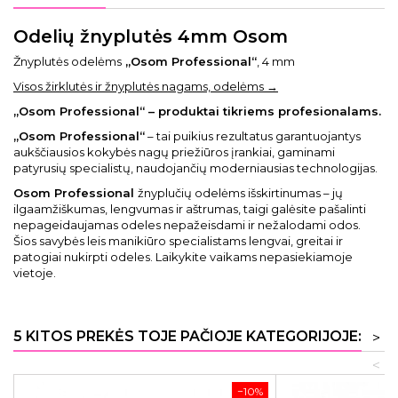
Odelių žnyplutės 4mm Osom
Žnyplutės odelėms
„Osom Professional“
, 4 mm
Visos žirklutės ir žnyplutės nagams, odelėms →
„Osom Professional“ – produktai tikriems profesionalams.
„Osom Professional“
– tai puikius rezultatus garantuojantys
aukščiausios kokybės nagų priežiūros įrankiai, gaminami
patyrusių specialistų, naudojančių moderniausias technologijas.
Osom Professional
žnyplučių odelėms išskirtinumas – jų
ilgaamžiškumas, lengvumas ir aštrumas, taigi galėsite pašalinti
nepageidaujamas odeles nepažeisdami ir nežalodami odos.
Šios savybės leis manikiūro specialistams lengvai, greitai ir
patogiai nukirpti odeles. Laikykite vaikams nepasiekiamoje
vietoje.
5 KITOS PREKĖS TOJE PAČIOJE KATEGORIJOJE:
>
<
−10%