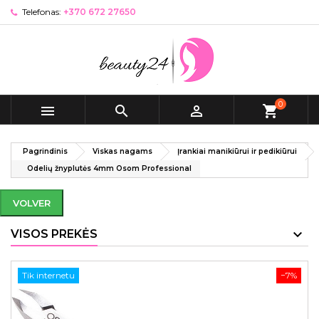
Telefonas:
+370 672 27650
0



shopping_cart
Pagrindinis
Viskas nagams
Įrankiai manikiūrui ir pedikiūrui
Odelių žnyplutės 4mm Osom Professional
VOLVER
VISOS PREKĖS
Tik internetu
−7%