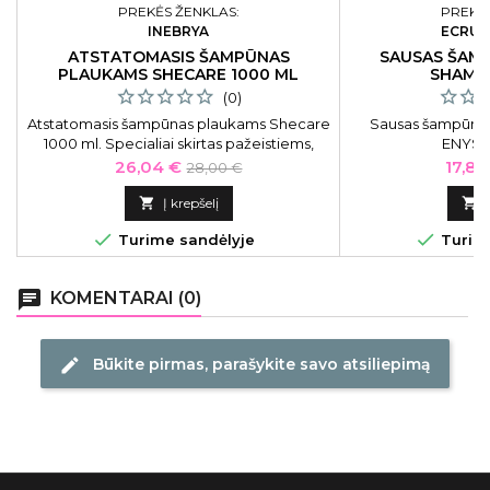
PREKĖS ŽENKLAS:
PREKĖS
INEBRYA
ECRU 
ATSTATOMASIS ŠAMPŪNAS
SAUSAS ŠAM
PLAUKAMS SHECARE 1000 ML
SHAMP
(0)
Atstatomasis šampūnas plaukams Shecare
Sausas šampūna
1000 ml. Specialiai skirtas pažeistiems,
ENYSDS
nuvargusiems, silpniems plaukams. Valo
Kaina
Bazinė
Kaina
26,04 €
17,85
28,00 €
galvos odą ir plaukus bei paruošia juos
kaina
kitoms plaukų priežiūros priemonėms.

Į krepšelį

Atstatomasis šampūnas plaukams Inebrya


Turime sandėlyje
Turime
Shecare Repair Shampoo ICE26274, 1000
ml
chat
KOMENTARAI (0)
Būkite pirmas, parašykite savo atsiliepimą
edit