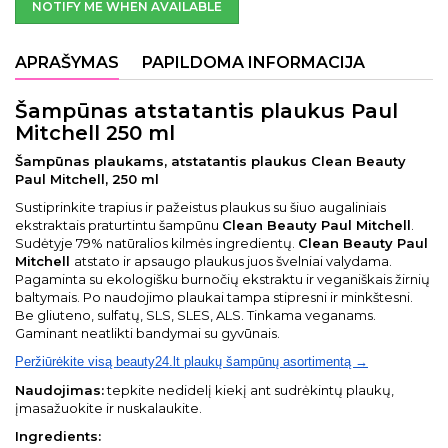
NOTIFY ME WHEN AVAILABLE
APRAŠYMAS
PAPILDOMA INFORMACIJA
Šampūnas atstatantis plaukus Paul
Mitchell 250 ml
Šampūnas plaukams, atstatantis plaukus Clean Beauty
Paul Mitchell, 250 ml
Sustiprinkite trapius ir pažeistus plaukus su šiuo augaliniais
ekstraktais praturtintu šampūnu
Clean Beauty Paul Mitchell
.
Sudėtyje 79% natūralios kilmės ingredientų.
Clean Beauty Paul
Mitchell
atstato ir apsaugo plaukus juos švelniai valydama.
Pagaminta su ekologišku burnočių ekstraktu ir veganiškais žirnių
baltymais. Po naudojimo plaukai tampa stipresni ir minkštesni.
Be gliuteno, sulfatų, SLS, SLES, ALS. Tinkama veganams.
Gaminant neatlikti bandymai su gyvūnais.
Peržiūrėkite visą beauty24.lt plaukų šampūnų asortimentą →
Naudojimas:
tepkite nedidelį kiekį ant sudrėkintų plaukų,
įmasažuokite ir nuskalaukite.
Ingredients: