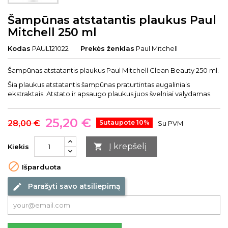
Šampūnas atstatantis plaukus Paul
Mitchell 250 ml
Kodas
PAUL121022
Prekės ženklas
Paul Mitchell
Šampūnas atstatantis plaukus Paul Mitchell Clean Beauty 250 ml.
Šia plaukus atstatantis šampūnas praturtintas augaliniais
ekstraktais. Atstato ir apsaugo plaukus juos švelniai valydamas.
25,20 €
28,00 €
Sutaupote 10%
Su PVM
Į krepšelį

Kiekis

Išparduota
Parašyti savo atsiliepimą
edit