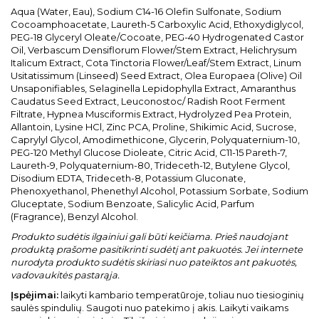
Aqua (Water, Eau), Sodium C14-16 Olefin Sulfonate, Sodium
Cocoamphoacetate, Laureth-5 Carboxylic Acid, Ethoxydiglycol,
PEG-18 Glyceryl Oleate/Cocoate, PEG-40 Hydrogenated Castor
Oil, Verbascum Densiflorum Flower/Stem Extract, Helichrysum
Italicum Extract, Cota Tinctoria Flower/Leaf/Stem Extract, Linum
Usitatissimum (Linseed) Seed Extract, Olea Europaea (Olive) Oil
Unsaponifiables, Selaginella Lepidophylla Extract, Amaranthus
Caudatus Seed Extract, Leuconostoc/ Radish Root Ferment
Filtrate, Hypnea Musciformis Extract, Hydrolyzed Pea Protein,
Allantoin, Lysine HCl, Zinc PCA, Proline, Shikimic Acid, Sucrose,
Caprylyl Glycol, Amodimethicone, Glycerin, Polyquaternium-10,
PEG-120 Methyl Glucose Dioleate, Citric Acid, C11-15 Pareth-7,
Laureth-9, Polyquaternium-80, Trideceth-12, Butylene Glycol,
Disodium EDTA, Trideceth-8, Potassium Gluconate,
Phenoxyethanol, Phenethyl Alcohol, Potassium Sorbate, Sodium
Gluceptate, Sodium Benzoate, Salicylic Acid, Parfum
(Fragrance), Benzyl Alcohol.
Produkto sudėtis ilgainiui gali būti keičiama. Prieš naudojant
produktą prašome pasitikrinti sudėtį ant pakuotės. Jei internete
nurodyta produkto sudėtis skiriasi nuo pateiktos ant pakuotės,
vadovaukitės pastarąja.
Įspėjimai:
laikyti kambario temperatūroje, toliau nuo tiesioginių
saulės spindulių. Saugoti nuo patekimo į akis. Laikyti vaikams