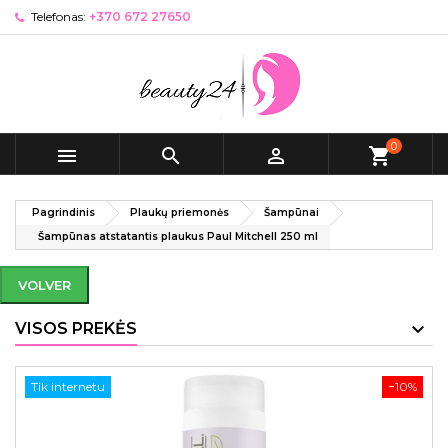
Telefonas:
+370 672 27650
0



shopping_cart
Pagrindinis
Plaukų priemonės
Šampūnai
Šampūnas atstatantis plaukus Paul Mitchell 250 ml
VOLVER
VISOS PREKĖS
Tik internetu
−10%