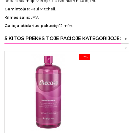
nepasiekiamoje vietoje. Tik išoriniam naudojimui.
Gamintojas:
Paul Mitchell.
Kilmės šalis:
JAV.
Galioja atidarius pakuotę:
12 mėn.
5 KITOS PREKĖS TOJE PAČIOJE KATEGORIJOJE:
>
<
−7%