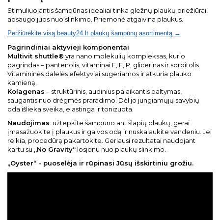
Stimuliuojantis šampūnas idealiai tinka gležnų plaukų priežiūrai,
apsaugo juos nuo slinkimo. Priemonė atgaivina plaukus.
Peržiūrėkite visą beauty24.lt plaukų šampūnų asortimentą →
Pagrindiniai aktyvieji komponentai
Multivit shuttle®
yra nano molekulių kompleksas, kurio
pagrindas – pantenolis, vitaminai E, F, P, glicerinas ir sorbitolis.
Vitamininės dalelės efektyviai sugeriamos ir atkuria plauko
kamieną.
Kolagenas
– struktūrinis, audinius palaikantis baltymas,
saugantis nuo drėgmės praradimo. Dėl jo jungiamųjų savybių
oda išlieka sveika, elastinga ir tonizuota.
Naudojimas
: užtepkite šampūno ant šlapių plaukų, gerai
įmasažuokite į plaukus ir galvos odą ir nuskalaukite vandeniu. Jei
reikia, procedūrą pakartokite. Geriausi rezultatai naudojant
kartu su
„No Gravity“
losjonu nuo plaukų slinkimo.
„Oyster“ - puoselėja ir rūpinasi Jūsų išskirtiniu grožiu.