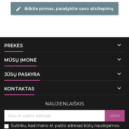
Būkite pirmas, parašykite savo atsiliepimą
edit

PREKĖS

MŪSŲ ĮMONĖ

JŪSŲ PASKYRA

KONTAKTAS
NAUJIENLAIŠKIS
Sutinku, kad mano el. pašto adresas būtų naudojamos