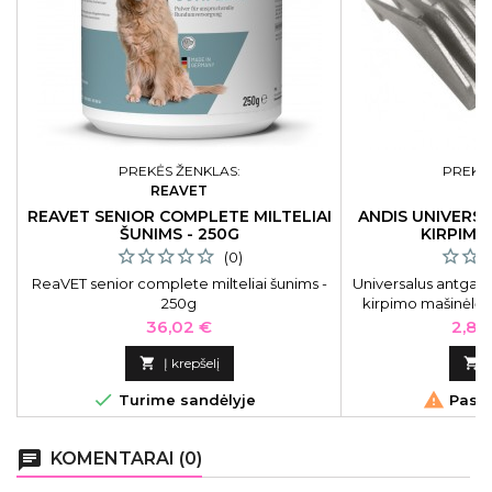
PREKĖS ŽENKLAS:
PREKĖS
REAVET
A
REAVET SENIOR COMPLETE MILTELIAI
ANDIS UNIVERS
ŠUNIMS - 250G
KIRPIMO
(0)
ReaVET senior complete milteliai šunims -
Universalus antgali
250g
kirpimo mašinėlėms
Kaina
Kain
36,02 €
2,88

Į krepšelį



Turime sandėlyje
Pasku
chat
KOMENTARAI (0)