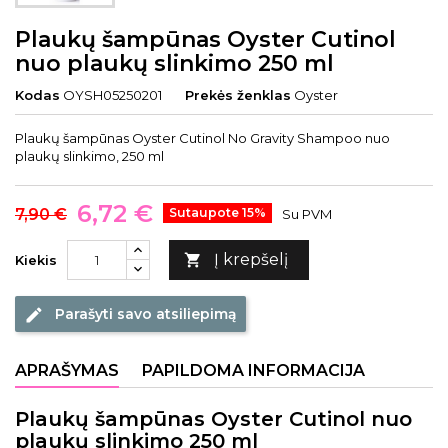
Plaukų šampūnas Oyster Cutinol
nuo plaukų slinkimo 250 ml
Kodas
OYSH05250201
Prekės ženklas
Oyster
Plaukų šampūnas Oyster Cutinol No Gravity Shampoo nuo
plaukų slinkimo, 250 ml
6,72 €
7,90 €
Sutaupote 15%
Su PVM
Į krepšelį

Kiekis
Parašyti savo atsiliepimą
edit
APRAŠYMAS
PAPILDOMA INFORMACIJA
Plaukų šampūnas Oyster Cutinol nuo
plaukų slinkimo 250 ml