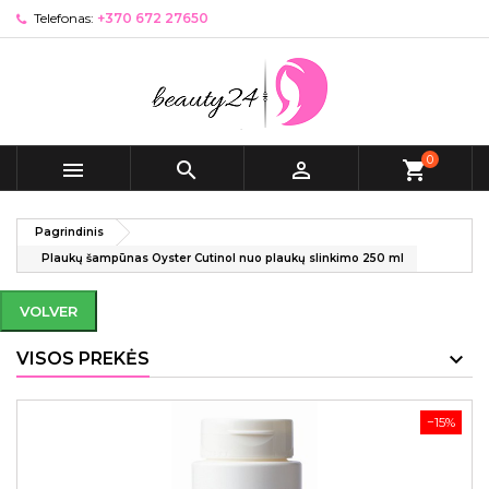
Telefonas:
+370 672 27650
0



shopping_cart
Pagrindinis
Plaukų šampūnas Oyster Cutinol nuo plaukų slinkimo 250 ml
VOLVER
VISOS PREKĖS
−15%