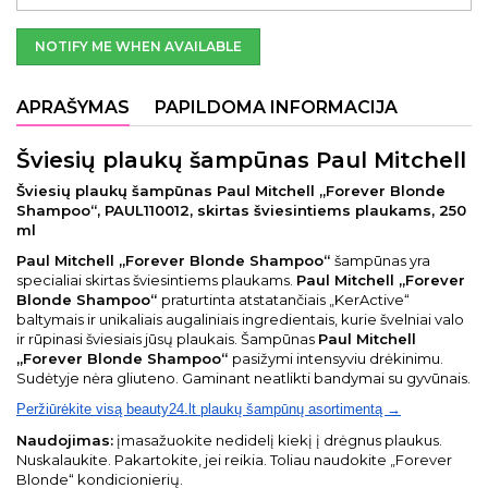
NOTIFY ME WHEN AVAILABLE
APRAŠYMAS
PAPILDOMA INFORMACIJA
Šviesių plaukų šampūnas Paul Mitchell
Šviesių plaukų šampūnas Paul Mitchell „Forever Blonde
Shampoo“, PAUL110012, skirtas šviesintiems plaukams, 250
ml
Paul Mitchell „Forever Blonde Shampoo“
šampūnas yra
specialiai skirtas šviesintiems plaukams.
Paul Mitchell „Forever
Blonde Shampoo“
praturtinta atstatančiais „KerActive“
baltymais ir unikaliais augaliniais ingredientais, kurie švelniai valo
ir rūpinasi šviesiais jūsų plaukais. Šampūnas
Paul Mitchell
„Forever Blonde Shampoo“
pasižymi intensyviu drėkinimu.
Sudėtyje nėra gliuteno. Gaminant neatlikti bandymai su gyvūnais.
Peržiūrėkite visą beauty24.lt plaukų šampūnų asortimentą →
Naudojimas:
įmasažuokite nedidelį kiekį į drėgnus plaukus.
Nuskalaukite. Pakartokite, jei reikia. Toliau naudokite „Forever
Blonde“ kondicionierių.