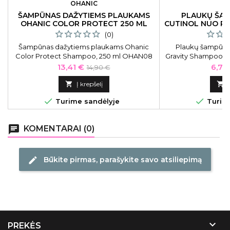
OHANIC
O
ŠAMPŪNAS DAŽYTIEMS PLAUKAMS
PLAUKŲ ŠA
OHANIC COLOR PROTECT 250 ML
CUTINOL NUO PL
(0)
Šampūnas dažytiems plaukams Ohanic
Plaukų šampūnas
Color Protect Shampoo, 250 ml OHAN08
Gravity Shampoo nu
Kaina
Bazinė
Kain
13,41 €
6,72
14,90 €
kaina

Į krepšelį



Turime sandėlyje
Turime
chat
KOMENTARAI (0)
Būkite pirmas, parašykite savo atsiliepimą
edit

PREKĖS