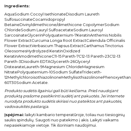
Ingredients:
AquaSodium Cocoyl IsethionateDisodium Laureth
SulfosuccinateCocamidopropyl
BetaineDivinyldimethicone/dimethicone CopolymerSodium
ChlorideSodium Lauryl SulfoacetateSodium Lauroyl
SarcosinateGlycerinPolyquaternium-7KeratinAnthemis Nobilis
Flower ExtractCurcuma Longa Root ExtractCalendula Officinalis
Flower ExtractVerbascum Thapsus ExtractCarthamus Tinctorius
OleosomesHydrolyzed KeratinOxidized
KeratinAmodimethiconeC11-15 Pareth-7C12-13 Pareth-23C12-13
Pareth-3Disodium EDTAGlycereth-26Glyceryl
DistearateLaureth-9Magnesium ChlorideMagnesium
NitratePolyquaternium-10Sodium SulfateTrideceth-
12MethylchloroisothiazolinoneMethylisothiazolinonePhenoxyethan
60730Sodium Acetate.
Produkto sudėtis ilgainiui gali būti keičiama. Prieš naudojant
produktą prašome pasitikrinti sudėtį ant pakuotės. Jei internete
nurodyta produkto sudėtis skiriasi nuo pateiktos ant pakuotės,
vadovaukitės pastarąja.
Įspėjimai:
laikyti kambario temperatūroje, toliau nuo tiesioginių
saulės spindulių. Saugoti nuo patekimo į akis. Laikyti vaikams
nepasiekiamoje vietoje. Tik išoriniam naudojimui.