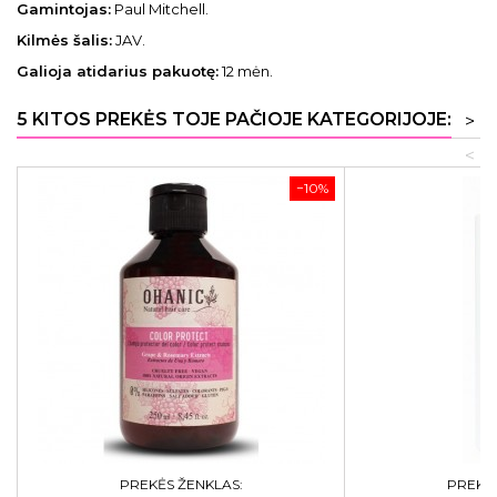
Gamintojas:
Paul Mitchell.
Kilmės šalis:
JAV.
Galioja atidarius pakuotę:
12 mėn.
5 KITOS PREKĖS TOJE PAČIOJE KATEGORIJOJE:
>
<
−10%
PREKĖS ŽENKLAS:
PREKĖS