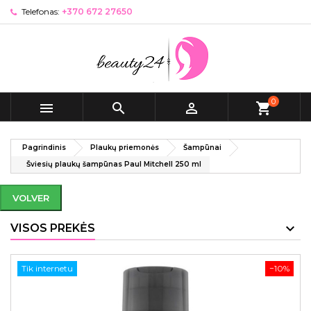
Telefonas:
+370 672 27650
0



shopping_cart
Pagrindinis
Plaukų priemonės
Šampūnai
Šviesių plaukų šampūnas Paul Mitchell 250 ml
VOLVER
VISOS PREKĖS
Tik internetu
−10%