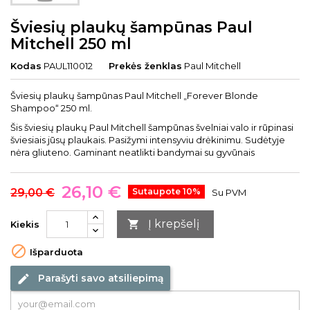
Šviesių plaukų šampūnas Paul
Mitchell 250 ml
Kodas
PAUL110012
Prekės ženklas
Paul Mitchell
Šviesių plaukų šampūnas Paul Mitchell „Forever Blonde
Shampoo“ 250 ml.
Šis šviesių plaukų Paul Mitchell šampūnas švelniai valo ir rūpinasi
šviesiais jūsų plaukais. Pasižymi intensyviu drėkinimu. Sudėtyje
nėra gliuteno. Gaminant neatlikti bandymai su gyvūnais
26,10 €
29,00 €
Sutaupote 10%
Su PVM
Į krepšelį

Kiekis

Išparduota
Parašyti savo atsiliepimą
edit