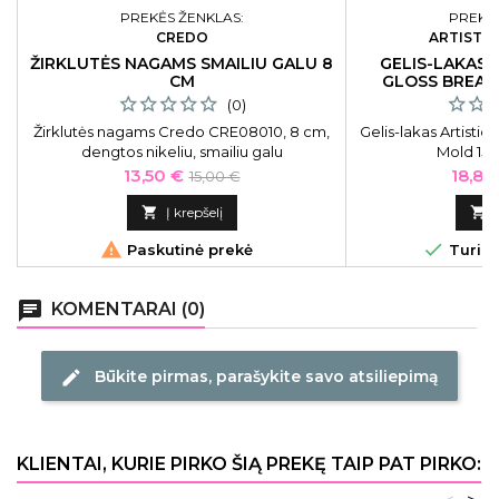
PREKĖS ŽENKLAS:
PREKĖS
CREDO
ARTISTIC
ŽIRKLUTĖS NAGAMS SMAILIU GALU 8
GELIS-LAKAS 
CM
GLOSS BREAK
(0)
Žirklutės nagams Credo CRE08010, 8 cm,
Gelis-lakas Artisti
dengtos nikeliu, smailiu galu
Mold 15 
Kaina
Bazinė
Kaina
13,50 €
18,81
15,00 €
kaina

Į krepšelį



Paskutinė prekė
Turime
chat
KOMENTARAI (0)
Būkite pirmas, parašykite savo atsiliepimą
edit
KLIENTAI, KURIE PIRKO ŠIĄ PREKĘ TAIP PAT PIRKO: