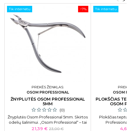
<
>
Tik internetu
−7%
Tik internetu
PREKĖS ŽENKLAS:
PREKĖS
OSOM PROFESSIONAL
OSOM PR
ŽNYPLUTĖS OSOM PROFESSIONAL
PLOKŠČIAS TEP
5MM
OSOM PR
(0)
Žnyplutės Osom Professional 5mm. Skirtos
Plokščias teptuk
odelių šalinimui. „Osom Professional“ – tai
Professional 
puikius rezultatus garantuojantys
Kaina
Bazinė
Kain
21,39 €
4,63
23,00 €