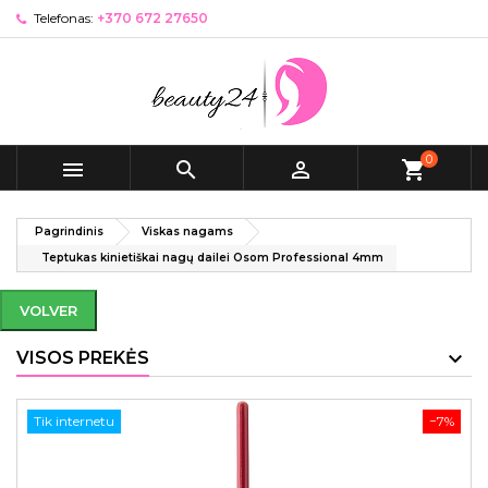
Telefonas:
+370 672 27650
0



shopping_cart
Pagrindinis
Viskas nagams
Teptukas kinietiškai nagų dailei Osom Professional 4mm
VOLVER
VISOS PREKĖS
Tik internetu
−7%