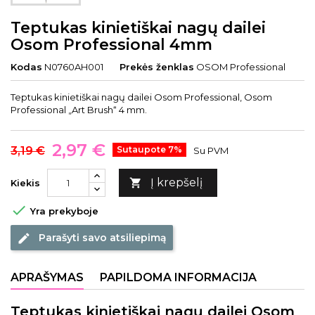
Teptukas kinietiškai nagų dailei
Osom Professional 4mm
Kodas
N0760AH001
Prekės ženklas
OSOM Professional
Teptukas kinietiškai nagų dailei Osom Professional, Osom
Professional „Art Brush“ 4 mm.
2,97 €
3,19 €
Sutaupote 7%
Su PVM
Į krepšelį

Kiekis

Yra prekyboje
Parašyti savo atsiliepimą
edit
APRAŠYMAS
PAPILDOMA INFORMACIJA
Teptukas kinietiškai nagų dailei Osom