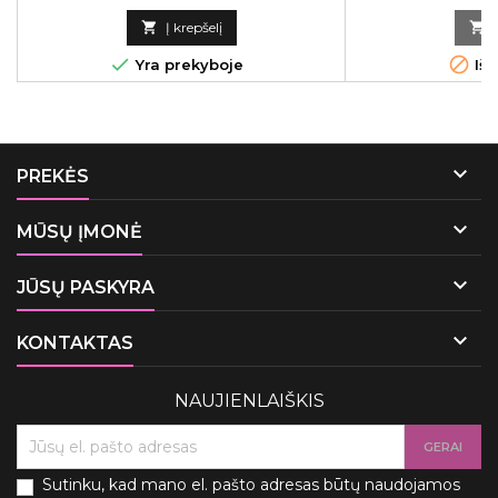
aukščiausios kokybės nagų priežiūros
kaina
įrankiai, gaminami patyrusių specialistų,

Į krepšelį

naudojančių moderniausias technologijas.


Yra prekyboje
Išp

PREKĖS

MŪSŲ ĮMONĖ

JŪSŲ PASKYRA

KONTAKTAS
NAUJIENLAIŠKIS
Sutinku, kad mano el. pašto adresas būtų naudojamos