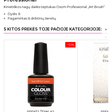
Kinietiškos nagų dailės teptukas Osom Professional „Art Brush“.
Dydis: 6
Pagamintas iš dirbtinių šerelių.
5 KITOS PREKĖS TOJE PAČIOJE KATEGORIJOJE:
>
<
−10%
PREKĖS ŽENKLAS:
PREKĖS