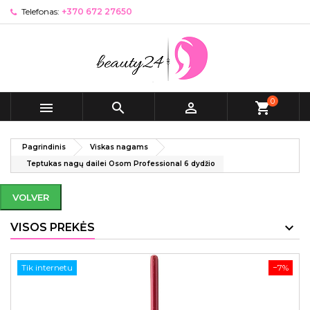
Telefonas:
+370 672 27650
0



shopping_cart
Pagrindinis
Viskas nagams
Teptukas nagų dailei Osom Professional 6 dydžio
VOLVER
VISOS PREKĖS
Tik internetu
−7%