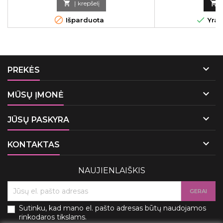
įrankiai, gaminami

Į krepšelį

naudojančių modern


Išparduota
Yra 

PREKĖS

MŪSŲ ĮMONĖ

JŪSŲ PASKYRA

KONTAKTAS
NAUJIENLAIŠKIS
Sutinku, kad mano el. pašto adresas būtų naudojamos
rinkodaros tikslams.