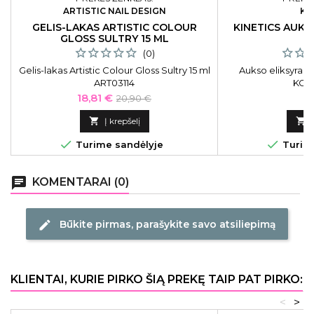
ARTISTIC NAIL DESIGN
KI
GELIS-LAKAS ARTISTIC COLOUR
KINETICS AUKS
GLOSS SULTRY 15 ML
(0)
Gelis-lakas Artistic Colour Gloss Sultry 15 ml
Aukso eliksyras K
ART03114
KGC0
Kaina
Bazinė
Ka
18,81 €
11
20,90 €
kaina

Į krepšelį



Turime sandėlyje
Turime
chat
KOMENTARAI (0)
Būkite pirmas, parašykite savo atsiliepimą
edit
KLIENTAI, KURIE PIRKO ŠIĄ PREKĘ TAIP PAT PIRKO:
<
>