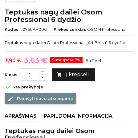
Teptukas nagų dailei Osom
Professional 6 dydžio
Kodas
N0760AH006
Prekės ženklas
OSOM Professional
Teptukas nagų dailei Osom Professional „Art Brush“ 6 dydžio.
3,63 €
3,90 €
Sutaupote 7%
Su PVM
Į krepšelį

Kiekis

Yra prekyboje
Parašyti savo atsiliepimą
edit
APRAŠYMAS
PAPILDOMA INFORMACIJA
Teptukas nagų dailei Osom
Professional