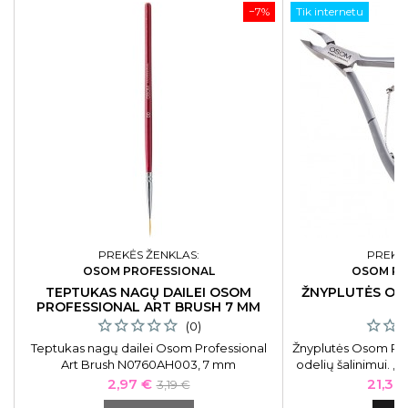
−7%
Tik internetu
PREKĖS ŽENKLAS:
PREKĖS
OSOM PROFESSIONAL
OSOM PR
TEPTUKAS NAGŲ DAILEI OSOM
ŽNYPLUTĖS OS
PROFESSIONAL ART BRUSH 7 MM
(0)
Teptukas nagų dailei Osom Professional
Žnyplutės Osom Pro
Art Brush N0760AH003, 7 mm
odelių šalinimui. „
puikius rezult
Kaina
Bazinė
Kaina
2,97 €
21,39
3,19 €
aukščiausios kok
kaina