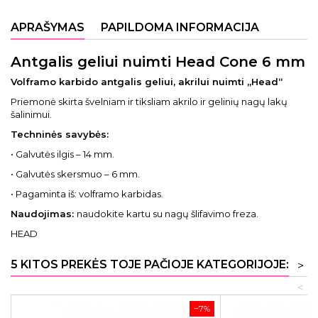
APRAŠYMAS
PAPILDOMA INFORMACIJA
Antgalis geliui nuimti Head Cone 6 mm
Volframo karbido antgalis geliui, akrilui nuimti „Head“
Priemonė skirta švelniam ir tiksliam akrilo ir gelinių nagų lakų
šalinimui.
Techninės savybės:
• Galvutės ilgis – 14 mm.
• Galvutės skersmuo – 6 mm.
• Pagaminta iš: volframo karbidas.
Naudojimas:
naudokite kartu su nagų šlifavimo freza.
HEAD
5 KITOS PREKĖS TOJE PAČIOJE KATEGORIJOJE:
>
<
−7%