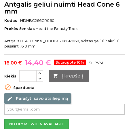
Antgalis geliui nuimti Head Cone 6
mm
Kodas
_HDHBC266GR060
Prekės ženklas
Head the Beauty Tools
Antgalis HEAD Cone _HDHBC266GR060, skirtas geliui ir akrilui
pašalinti, 6.0 mm
14,40 €
16,00 €
Sutaupote 10%
Su PVM
Į krepšelį

Kiekis

Išparduota
Parašyti savo atsiliepimą
edit
NOTIFY ME WHEN AVAILABLE