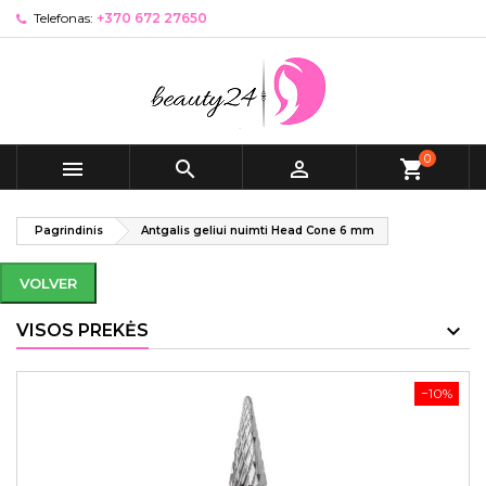
Telefonas:
+370 672 27650
0



shopping_cart
Pagrindinis
Antgalis geliui nuimti Head Cone 6 mm
VOLVER
VISOS PREKĖS
−10%