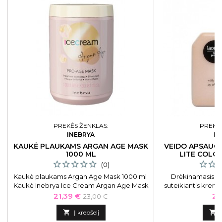
PREKĖS ŽENKLAS:
PREKĖS
INEBRYA
L
KAUKĖ PLAUKAMS ARGAN AGE MASK
VEIDO APSAUG
1000 ML
LITE COLOR
(0)
Kaukė plaukams Argan Age Mask 1000 ml
Drėkinamasis, š
Kaukė Inebrya Ice Cream Argan Age Mask
suteikiantis krema
ICE26333, su argano aliejumi, 1000 ml
Laouta Sun Lite
Kaina
Bazinė
Ka
21,39 €
22
23,00 €
Sunscreen LAO0135
kaina
SPF 3

Į krepšelį
