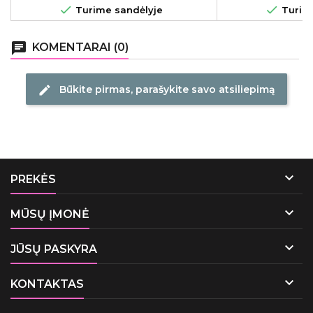


Turime sandėlyje
Turime
chat
KOMENTARAI (0)
Būkite pirmas, parašykite savo atsiliepimą
edit

PREKĖS

MŪSŲ ĮMONĖ

JŪSŲ PASKYRA

KONTAKTAS