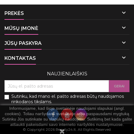

PREKĖS

MŪSŲ ĮMONĖ

JŪSŲ PASKYRA

KONTAKTAS
NAUJIENLAIŠKIS
Sutinku, kad mano el. pašto adresas būtų naudojamos
rinkodaros tikslams.
Informuojame, kad šioje svetainėje naudojami slapukai (angl.
cookies). Toliau naršydami svetainėje arba paspausdami mygtuką
Sutinku Jūs sutinkate su slapukų naudojimu. Sutikimą bet kada galite
atšaukti pakeisdami savo interneto naršyklės nustatymuose.
© Copyright 2026 Beauty24.lt. All Rights Reserved.