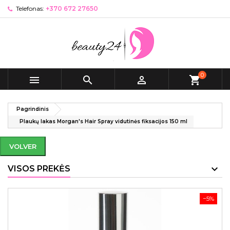
Telefonas:
+370 672 27650
0



shopping_cart
Pagrindinis
Plaukų lakas Morgan's Hair Spray vidutinės fiksacijos 150 ml
VOLVER
VISOS PREKĖS
−5%