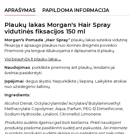
APRAŠYMAS
PAPILDOMA INFORMACIJA
Plaukų lakas Morgan's Hair Spray
vidutinės fiksacijos 150 ml
Morgan's Pomade „Hair Spray“
plaukų lakas suteikia vidutinę
fiksaciją ir apsaugo plaukus nuo išorinės drėgmės poveikio.
Priemonė yra lengvai iššukuojama ir išplaunama iš plaukų.
Visi beauty24.lt plaukų lakai→
Naudojimas
: purkškite priemonę ant plaukų, leisdami jai
švelniai pasiskirstyti.
Įspėjimai
: degus skystis. Nepurkškite į liepsną. Laikykite atokiai
nuo užsidegimo šaltinių.
Ingredients:
Alcohol Denat, Octylacrylamide/ Acrylates/ Butylaminoethyl
Methacrylate Copolymer, Aqua, Parfum, PEG-12 Dimethicone,
Sodium Hydroxide, Linalool, Citronellol, Limonene.
Produkto sudėtis ilgainiui gali būti keičiama. Prieš naudojant
produktą prašome pasitikrinti sudėtį ant pakuotės. Jei internete
nurodyta produkto sudėtis skiriasi nuo pateiktos ant pakuotės,