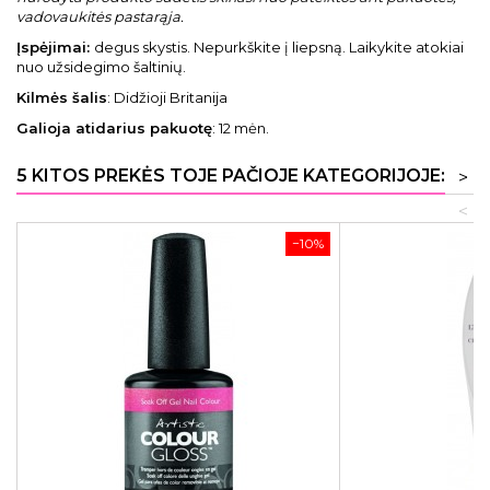
vadovaukitės pastarąja.
Įspėjimai:
degus skystis. Nepurkškite į liepsną. Laikykite atokiai
nuo užsidegimo šaltinių.
Kilmės šalis
: Didžioji Britanija
Galioja atidarius pakuotę
: 12 mėn.
5 KITOS PREKĖS TOJE PAČIOJE KATEGORIJOJE:
>
<
−10%