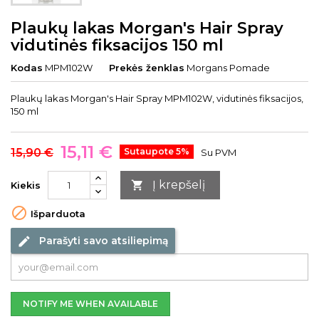
Plaukų lakas Morgan's Hair Spray
vidutinės fiksacijos 150 ml
Kodas
MPM102W
Prekės ženklas
Morgans Pomade
Plaukų lakas Morgan's Hair Spray MPM102W, vidutinės fiksacijos,
150 ml
15,11 €
15,90 €
Sutaupote 5%
Su PVM
Į krepšelį

Kiekis

Išparduota
Parašyti savo atsiliepimą
edit
NOTIFY ME WHEN AVAILABLE