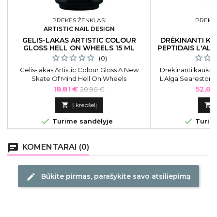
PREKĖS ŽENKLAS:
PREKĖS
ARTISTIC NAIL DESIGN
L
GELIS-LAKAS ARTISTIC COLOUR
DRĖKINANTI K
GLOSS HELL ON WHEELS 15 ML
PEPTIDAIS L'AL
(0)
Gelis-lakas Artistic Colour Gloss A New
Drėkinanti kaukė 
Skate Of Mind Hell On Wheels
L'Alga Searestore
ART2100094, 15 ml
LALA150
Kaina
Bazinė
Kaina
18,81 €
52,62
20,90 €
kaina

Į krepšelį



Turime sandėlyje
Turime
chat
KOMENTARAI (0)
Būkite pirmas, parašykite savo atsiliepimą
edit