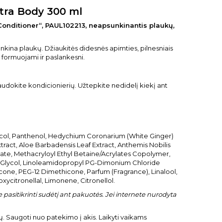
xtra Body 300 ml
 Conditioner“, PAUL102213, neapsunkinantis plaukų,
nkina plaukų. Džiaukitės didesnės apimties, pilnesniais
 formuojami ir paslankesni.
udokite kondicionierių. Užtepkite nedidelį kiekį ant
ycol, Panthenol, Hedychium Coronarium (White Ginger)
tract, Aloe Barbadensis Leaf Extract, Anthemis Nobilis
tate, Methacryloyl Ethyl Betaine/Acrylates Copolymer,
ne Glycol, Linoleamidopropyl PG-Dimonium Chloride
one, PEG-12 Dimethicone, Parfum (Fragrance), Linalool,
xycitronellal, Limonene, Citronellol.
pasitikrinti sudėtį ant pakuotės. Jei internete nurodyta
ų. Saugoti nuo patekimo į akis. Laikyti vaikams