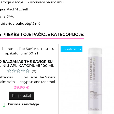
amoje vietoje. Tik išoriniam naudojimui.
jas:
Paul Mitchell.
lis:
JAV.
atidarius pakuotę:
12 mėn.
S PREKĖS TOJE PAČIOJE KATEGORIJOJE:
Tik internetu
 BALZAMAS THE SAVIOR SU
INIU APLIKATORIUMI 100 ML
(0)
lzamas FIT.FE by Fede The Savior
alm With Eucalyptus and Menthol
, su rutuliniu aplikatoriumi, 100 ml
Kaina
28,90 €

Į krepšelį

Turime sandėlyje