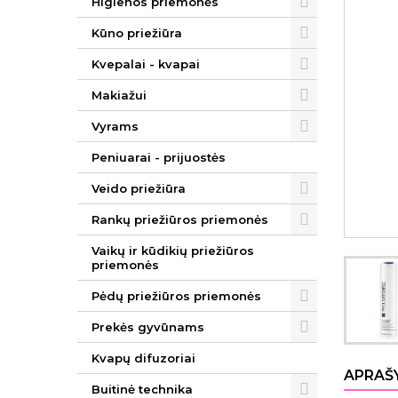
Higienos priemonės
Kūno priežiūra
Kvepalai - kvapai
Makiažui
Vyrams
Peniuarai - prijuostės
Veido priežiūra
Rankų priežiūros priemonės
Vaikų ir kūdikių priežiūros
priemonės
Pėdų priežiūros priemonės
Prekės gyvūnams
Kvapų difuzoriai
APRAŠ
Buitinė technika