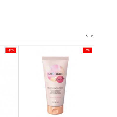
<
>
−10%
−7%