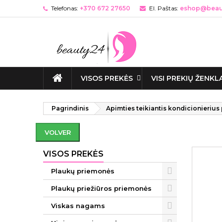
Telefonas:
+370 672 27650
El. Paštas:
eshop@beaut
VISOS PREKĖS
VISI PREKIŲ ŽENKL
Pagrindinis
Apimties teikiantis kondicionieriu
VOLVER
VISOS PREKĖS
Plaukų priemonės
Plaukų priežiūros priemonės
Viskas nagams