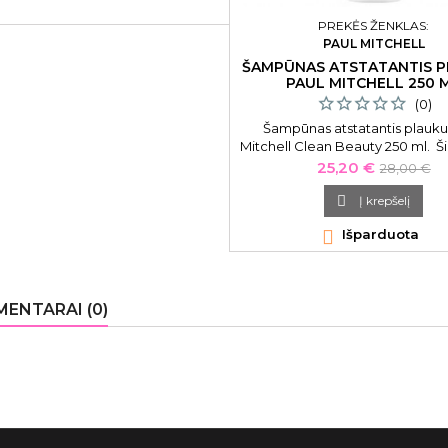
PREKĖS ŽENKLAS:
PAUL MITCHELL
ŠAMPŪNAS ATSTATANTIS 
PAUL MITCHELL 250 
(0)
Šampūnas atstatantis plauku
Mitchell Clean Beauty 250 ml. Š
atstatantis šampūnas praturt
Kaina
Bazinė
25,20 €
28,00 €
augaliniais ekstraktais. Atstato 
kaina
plaukus juos švelniai valyd

Į krepšelį

Išparduota
ENTARAI (0)