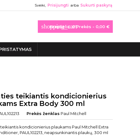
Sveiki,
Prisijungti
arba
Sukurti paskyrą
shopping_cart
Krepšelis:
0
Prekės - 0,00 €
PRISTATYMAS
ies teikiantis kondicionierius
kams Extra Body 300 ml
AUL102213
Prekės ženklas
Paul Mitchell
teikiantis kondicionierius plaukams Paul Mitchell Extra
ditioner, PAUL102213, neapsunkinantis plaukų, 300 ml