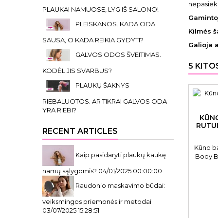
nepasieki
PLAUKAI NAMUOSE, LYG IŠ SALONO!
Gaminto
PLEISKANOS. KADA ODA
Kilmės ša
SAUSA, O KADA REIKIA GYDYTI?
Galioja 
GALVOS ODOS ŠVEITIMAS.
5 KITO
KODĖL JIS SVARBUS?
PLAUKŲ ŠAKNYS
RIEBALUOTOS. AR TIKRAI GALVOS ODA
YRA RIEBI?
KŪNO
RUTUL
RECENT ARTICLES
Kūno ba
Kaip pasidaryti plaukų kaukę
Body B
FF91006
namų sąlygomis?
04/01/2025 00:00:00
Raudonio maskavimo būdai:
veiksmingos priemonės ir metodai
03/07/2025 15:28:51