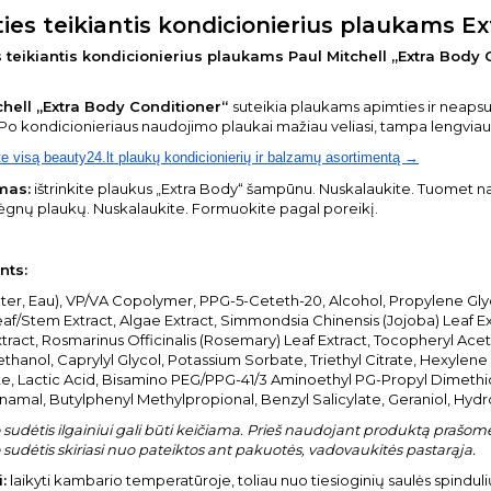
ies teikiantis kondicionierius plaukams E
 teikiantis kondicionierius plaukams Paul Mitchell „Extra Body
chell „Extra Body Conditioner“
suteikia plaukams apimties ir neapsu
 Po kondicionieriaus naudojimo plaukai mažiau veliasi, tampa lengviau
te visą beauty24.lt plaukų kondicionierių ir balzamų asortimentą →
mas:
ištrinkite plaukus „Extra Body“ šampūnu. Nuskalaukite. Tuomet na
rėgnų plaukų. Nuskalaukite. Formuokite pagal poreikį.
nts:
ter, Eau), VP/VA Copolymer, PPG-5-Ceteth-20, Alcohol, Propylene Gl
af/Stem Extract, Algae Extract, Simmondsia Chinensis (Jojoba) Leaf Ex
tract, Rosmarinus Officinalis (Rosemary) Leaf Extract, Tocopheryl Ace
hanol, Caprylyl Glycol, Potassium Sorbate, Triethyl Citrate, Hexyle
, Lactic Acid, Bisamino PEG/PPG-41/3 Aminoethyl PG-Propyl Dimethic
namal, Butylphenyl Methylpropional, Benzyl Salicylate, Geraniol, Hydro
sudėtis ilgainiui gali būti keičiama. Prieš naudojant produktą prašome 
sudėtis skiriasi nuo pateiktos ant pakuotės, vadovaukitės pastarąja.
:
laikyti kambario temperatūroje, toliau nuo tiesioginių saulės spinduli