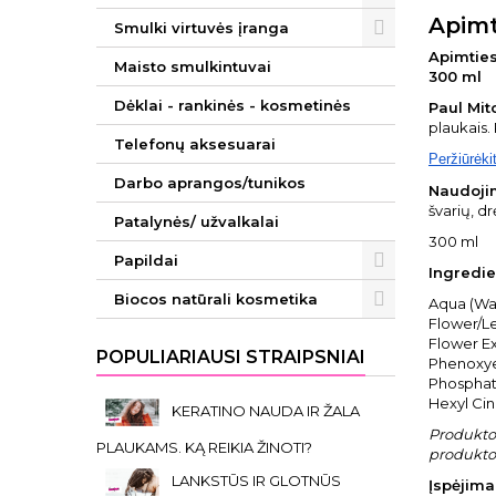
Apimt
Smulki virtuvės įranga
Apimties
Maisto smulkintuvai
300 ml
Dėklai - rankinės - kosmetinės
Paul Mit
plaukais.
Telefonų aksesuarai
Peržiūrėki
Darbo aprangos/tunikos
Naudoji
švarių, d
Patalynės/ užvalkalai
300 ml
Papildai
Ingredie
Biocos natūrali kosmetika
Aqua (Wa
Flower/Le
Flower Ex
POPULIARIAUSI STRAIPSNIAI
Phenoxyet
Phosphate
Hexyl Cin
KERATINO NAUDA IR ŽALA
Produkto 
PLAUKAMS. KĄ REIKIA ŽINOTI?
produkto 
LANKSTŪS IR GLOTNŪS
Įspėjimai