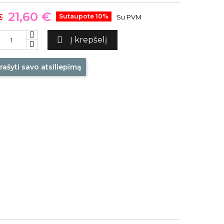
21,60 €
€
Sutaupote 10%
Su PVM

Į krepšelį
rašyti savo atsiliepimą