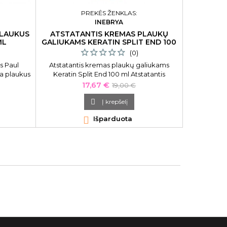
PREKĖS ŽENKLAS:
INEBRYA
DIAPA
PLAUKUS
ATSTATANTIS KREMAS PLAUKŲ
DCM Š
ML
GALIUKAMS KERATIN SPLIT END 100
ML
(0)
s Paul
Atstatantis kremas plaukų galiukams
DCM Šampūn
ia plaukus
Keratin Split End 100 ml Atstatantis
intas
kremas plaukų galiukams su keratinu
Kaina
Bazinė
17,67 €
19,00 €
ir apsaugo
Inebrya Ice Cream Keratin Restructuring
kaina
amas.
Split Ends Treatment ICE26316, intensyviai

Į krepšelį
drėkinantis.

Išparduota
