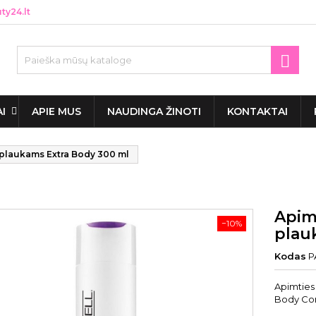
y24.lt

AI
APIE MUS
NAUDINGA ŽINOTI
KONTAKTAI
s plaukams Extra Body 300 ml
Apimt
−10%
plau
Kodas
P
Apimties 
Body Con