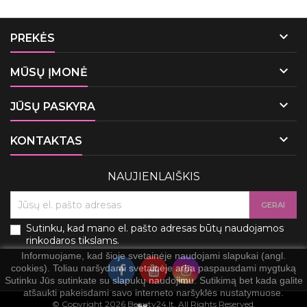

PREKĖS

MŪSŲ ĮMONĖ

JŪSŲ PASKYRA

KONTAKTAS
NAUJIENLAIŠKIS
Sutinku, kad mano el. pašto adresas būtų naudojamos
rinkodaros tikslams.
Informuojame, kad šioje svetainėje naudojami slapukai (angl.
cookies). Toliau naršydami svetainėje arba paspausdami mygtuką
Sutinku Jūs sutinkate su slapukų naudojimu. Sutikimą bet kada galite
atšaukti pakeisdami savo interneto naršyklės nustatymuose.
© Copyright 2026 Beauty24.lt. All Rights Reserved.