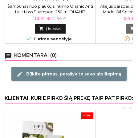
Šampūnas nuo plaukų slinkimo Ohanic Anti
Aliejus barzdai, pl
Hair Loss Shampoo, 250 ml OHAN12
Made Oil Spiced V
Kaina
Bazinė
Kaina
13,41 €
24,65
14,90 €
kaina

Į krepšelį



Turime sandėlyje
Išp
chat
KOMENTARAI (0)
Būkite pirmas, parašykite savo atsiliepimą
edit
KLIENTAI, KURIE PIRKO ŠIĄ PREKĘ TAIP PAT PIRKO:
<
>
−17%