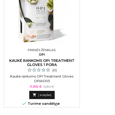
PREKĖS ŽENKLAS:
OPI
KAUKĖ RANKOMS OPI TREATMENT
GLOVES 1 PORA
(0)
Kaukė rankoms OPI Treatment Gloves
OPIAS105
Kaina
Bazinė
9,88 €
11,90 €
kaina

Į krepšelį

Turime sandėlyje