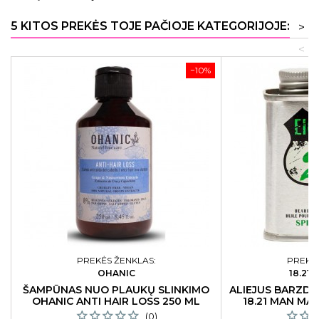
5 KITOS PREKĖS TOJE PAČIOJE KATEGORIJOJE:
>
<
−10%
PREKĖS ŽENKLAS:
PREKĖS
OHANIC
18.21
ŠAMPŪNAS NUO PLAUKŲ SLINKIMO
ALIEJUS BARZDA
OHANIC ANTI HAIR LOSS 250 ML
18.21 MAN MA
(0)