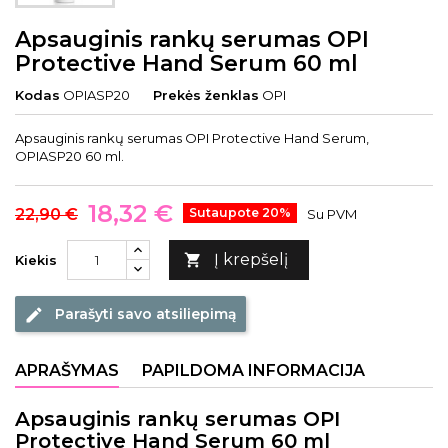
Apsauginis rankų serumas OPI
Protective Hand Serum 60 ml
Kodas
OPIASP20
Prekės ženklas
OPI
Apsauginis rankų serumas OPI Protective Hand Serum,
OPIASP20 60 ml.
18,32 €
22,90 €
Sutaupote 20%
Su PVM
Į krepšelį

Kiekis
Parašyti savo atsiliepimą
edit
APRAŠYMAS
PAPILDOMA INFORMACIJA
Apsauginis rankų serumas OPI
Protective Hand Serum 60 ml