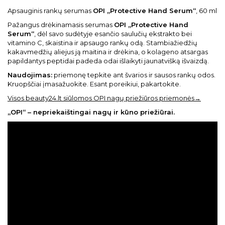
Apsauginis rankų serumas
OPI „Protective Hand Serum“
, 60 ml
Pažangus drėkinamasis serumas
OPI „Protective Hand
Serum“
, dėl savo sudėtyje esančio saulučių ekstrakto bei
vitamino C, skaistina ir apsaugo rankų odą. Stambiažiedžių
kakavmedžių aliejus ją maitina ir drėkina, o kolageno atsargas
papildantys peptidai padeda odai išlaikyti jaunatvišką išvaizdą.
Naudojimas:
priemonę tepkite ant švarios ir sausos rankų odos.
Kruopščiai įmasažuokite. Esant poreikiui, pakartokite.
Visos beauty24.lt siūlomos OPI nagų priežiūros priemonės→
„OPI“ – nepriekaištingai nagų ir kūno priežiūrai.