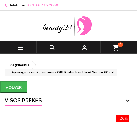
Telefonas:
+370 672 27650
0



shopping_cart
Pagrindinis
Apsauginis rankų serumas OPI Protective Hand Serum 60 ml
VOLVER
VISOS PREKĖS
−20%