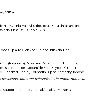
is, 400 ml
ektu. Švelniai valo visų tipų odą. Praturtintas argano
usą odą ir išsausėjusius plaukus.
dos ir plaukų, leiskite suputoti, nuskalaukite.
Parfum (fragrance), Disodium Cocoamphodiacetate,
adensis Leaf Juice, Cocamide Mea, Glycol Distearate,
xyl Cinnamal, Linalol, Coumarin, Alpha-Isomethyl Ionone.
pasitikrinti sudėtį ant pakuotės. Jei internete nurodyta
ų. Saugoti nuo patekimo į akis. Laikyti vaikams