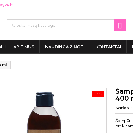
y24.lt

AI
APIE MUS
NAUDINGA ŽINOTI
KONTAKTAI
0 ml
Šamp
−15%
400 
Kodas
B
Šampūnas 
drėkinam