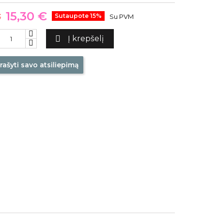
15,30 €
€
Sutaupote 15%
Su PVM

Į krepšelį
rašyti savo atsiliepimą