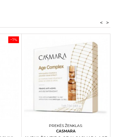
<
>
−7%
PREKĖS ŽENKLAS:
CASMARA