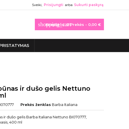
Sveiki,
Prisijungti
arba
Sukurti paskyrą
shopping_cart
Krepšelis:
0
Prekės - 0,00 €
PRISTATYMAS
ūnas ir dušo gelis Nettuno
ml
I070777
Prekės ženklas
Barba Italiana
ir dušo gelis Barba Italiana Nettuno BI070777,
asis, 400 ml