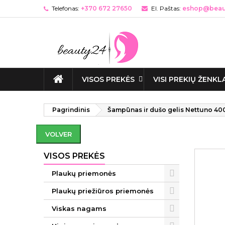
Telefonas:
+370 672 27650
El. Paštas:
eshop@beaut
VISOS PREKĖS
VISI PREKIŲ ŽENKL
Pagrindinis
Šampūnas ir dušo gelis Nettuno 40
VOLVER
VISOS PREKĖS
Plaukų priemonės
Plaukų priežiūros priemonės
Viskas nagams