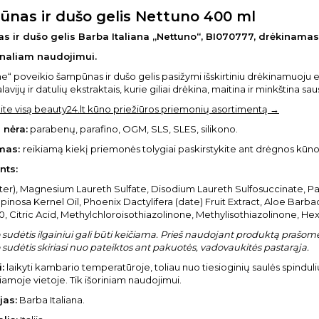
nas ir dušo gelis Nettuno 400 ml
 ir dušo gelis Barba Italiana „Nettuno“, BI070777, drėkinamas
naliam naudojimui.
e“ poveikio šampūnas ir dušo gelis pasižymi išskirtiniu drėkinamuoju ef
alavijų ir datulių ekstraktais, kurie giliai drėkina, maitina ir minkština sa
ite visą beauty24.lt kūno priežiūros priemonių asortimentą →
 nėra:
parabenų, parafino, OGM, SLS, SLES, silikono.
mas:
reikiamą kiekį priemonės tolygiai paskirstykite ant drėgnos kūno o
nts:
ter), Magnesium Laureth Sulfate, Disodium Laureth Sulfosuccinate, 
pinosa Kernel Oil, Phoenix Dactylifera (date) Fruit Extract, Aloe Barb
0, Citric Acid, Methylchloroisothiazolinone, Methylisothiazolinone, He
sudėtis ilgainiui gali būti keičiama. Prieš naudojant produktą prašome 
sudėtis skiriasi nuo pateiktos ant pakuotės, vadovaukitės pastarąja.
:
laikyti kambario temperatūroje, toliau nuo tiesioginių saulės spinduli
amoje vietoje. Tik išoriniam naudojimui.
jas:
Barba Italiana.