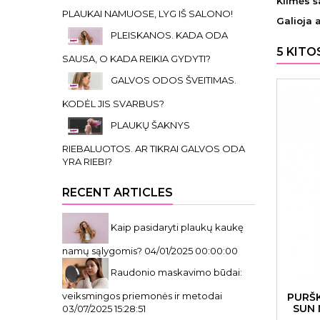
Kilmės ša
PLAUKAI NAMUOSE, LYG IŠ SALONO!
Galioja 
PLEISKANOS. KADA ODA
5 KITO
SAUSA, O KADA REIKIA GYDYTI?
GALVOS ODOS ŠVEITIMAS.
KODĖL JIS SVARBUS?
PLAUKŲ ŠAKNYS
RIEBALUOTOS. AR TIKRAI GALVOS ODA
YRA RIEBI?
RECENT ARTICLES
Kaip pasidaryti plaukų kaukę
namų sąlygomis?
04/01/2025 00:00:00
Raudonio maskavimo būdai:
veiksmingos priemonės ir metodai
PURŠ
SUN 
03/07/2025 15:28:51