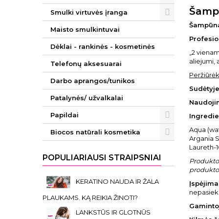
Šampū
Smulki virtuvės įranga
Šampūnas
Maisto smulkintuvai
Profesio
Dėklai - rankinės - kosmetinės
„2 vienam
aliejumi, 
Telefonų aksesuarai
Peržiūrėk
Darbo aprangos/tunikos
Sudėtyje
Patalynės/ užvalkalai
Naudoji
Papildai
Ingredie
Aqua (wa
Biocos natūrali kosmetika
Argania S
Laureth-1
POPULIARIAUSI STRAIPSNIAI
Produkto 
produkto 
KERATINO NAUDA IR ŽALA
Įspėjimai
nepasieki
PLAUKAMS. KĄ REIKIA ŽINOTI?
Gaminto
LANKSTŪS IR GLOTNŪS