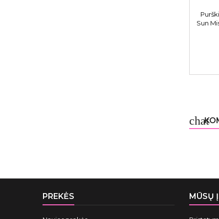
Puršk
Sun Mi
chat
KOM
PREKĖS
MŪSŲ 