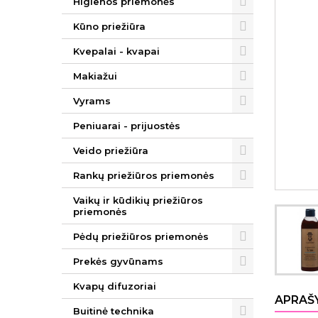
Higienos priemonės
Kūno priežiūra
Kvepalai - kvapai
Makiažui
Vyrams
Peniuarai - prijuostės
Veido priežiūra
Rankų priežiūros priemonės
Vaikų ir kūdikių priežiūros
priemonės
Pėdų priežiūros priemonės
Prekės gyvūnams
Kvapų difuzoriai
APRAŠ
Buitinė technika