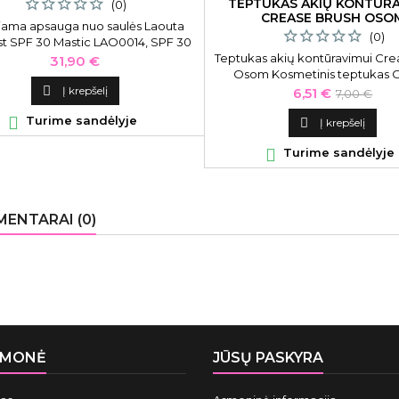
TEPTUKAS AKIŲ KONTŪRA
(0)
CREASE BRUSH OSO
iama apsauga nuo saulės Laouta
(0)
st SPF 30 Mastic LAO0014, SPF 30
apsauga, 200 ml
Teptukas akių kontūravimui Cre
Kaina
31,90 €
Osom Kosmetinis teptukas
Professional Crease brush OS

Į krepšelį
Kaina
Bazinė
6,51 €
7,00 €
akių šešėliams skirstyti, kontūruo
kaina

Turime sandėlyje
formos, itin aukštos kokybės, si

Į krepšelį
plauko šereliai

Turime sandėlyje
ENTARAI (0)
ĮMONĖ
JŪSŲ PASKYRA