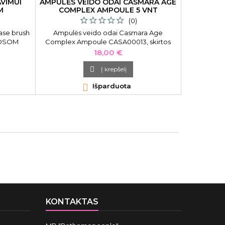
VIMUI
AMPULĖS VEIDO ODAI CASMARA AGE
VEI
M
COMPLEX AMPOULE 5 VNT
DE
OX
(0)
ase brush
Ampulės veido odai Casmara Age
Masaži
 OSOM
Complex Ampoule CASA00013, skirtos
deguon
OMCB033,
amžiaus paveiktai odai, 2.5 ml, 5 vnt.
Massage
Kaina
18,00 €
ti, ovalios
ntetinio

Į krepšelį

Išparduota

KONTAKTAS