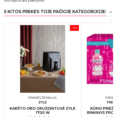
nurodytos ant pakuotės.
5 KITOS PREKĖS TOJE PAČIOJE KATEGORIJOJE:
>
<
−5%
PREKĖS ŽENKLAS:
PREKĖS
ZYLE
TREA
KARŠTO ORO GRUZDINTUVĖ ZYLE
KŪNO PRIEŽI
1700 W
RINKINYS FRO
WOND