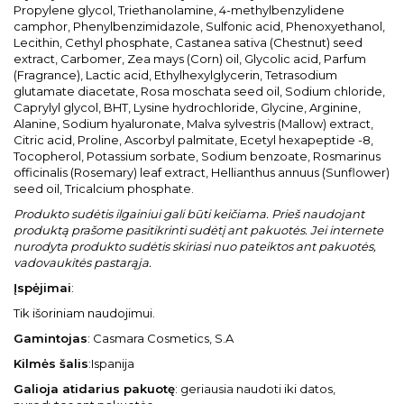
Propylene glycol, Triethanolamine, 4-methylbenzylidene
camphor, Phenylbenzimidazole, Sulfonic acid, Phenoxyethanol,
Lecithin, Cethyl phosphate, Castanea sativa (Chestnut) seed
extract, Carbomer, Zea mays (Corn) oil, Glycolic acid, Parfum
(Fragrance), Lactic acid, Ethylhexylglycerin, Tetrasodium
glutamate diacetate, Rosa moschata seed oil, Sodium chloride,
Caprylyl glycol, BHT, Lysine hydrochloride, Glycine, Arginine,
Alanine, Sodium hyaluronate, Malva sylvestris (Mallow) extract,
Citric acid, Proline, Ascorbyl palmitate, Ecetyl hexapeptide -8,
Tocopherol, Potassium sorbate, Sodium benzoate, Rosmarinus
officinalis (Rosemary) leaf extract, Hellianthus annuus (Sunflower)
seed oil, Tricalcium phosphate.
Produkto sudėtis ilgainiui gali būti keičiama. Prieš naudojant
produktą prašome pasitikrinti sudėtį ant pakuotės. Jei internete
nurodyta produkto sudėtis skiriasi nuo pateiktos ant pakuotės,
vadovaukitės pastarąja.
Įspėjimai
:
Tik išoriniam naudojimui.
Gamintojas
: Casmara Cosmetics, S.A
Kilmės šalis
:Ispanija
Galioja atidarius pakuotę
: geriausia naudoti iki datos,