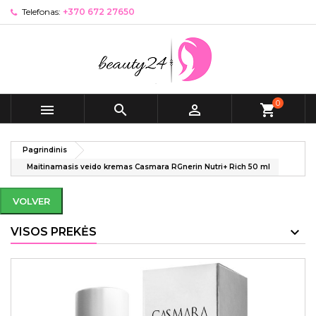
Telefonas:
+370 672 27650
0



shopping_cart
Pagrindinis
Maitinamasis veido kremas Casmara RGnerin Nutri+ Rich 50 ml
VOLVER
VISOS PREKĖS