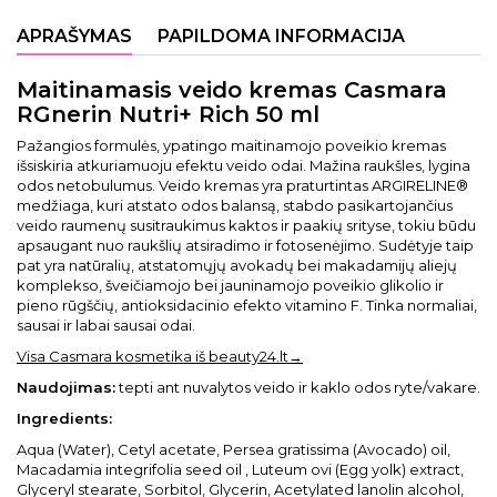
APRAŠYMAS
PAPILDOMA INFORMACIJA
Maitinamasis veido kremas Casmara
RGnerin Nutri+ Rich 50 ml
Pažangios formulės, ypatingo maitinamojo poveikio kremas
išsiskiria atkuriamuoju efektu veido odai. Mažina raukšles, lygina
odos netobulumus. Veido kremas yra praturtintas ARGIRELINE®
medžiaga, kuri atstato odos balansą, stabdo pasikartojančius
veido raumenų susitraukimus kaktos ir paakių srityse, tokiu būdu
apsaugant nuo raukšlių atsiradimo ir fotosenėjimo. Sudėtyje taip
pat yra natūralių, atstatomųjų avokadų bei makadamijų aliejų
komplekso, šveičiamojo bei jauninamojo poveikio glikolio ir
pieno rūgščių, antioksidacinio efekto vitamino F. Tinka normaliai,
sausai ir labai sausai odai.
Visa Casmara kosmetika iš beauty24.lt→
Naudojimas:
tepti ant nuvalytos veido ir kaklo odos ryte/vakare.
Ingredients:
Aqua (Water), Cetyl acetate, Persea gratissima (Avocado) oil,
Macadamia integrifolia seed oil , Luteum ovi (Egg yolk) extract,
Glyceryl stearate, Sorbitol, Glycerin, Acetylated lanolin alcohol,