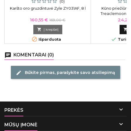
(0)
Karšto oro gruzdintuvė Zyle ZY031AF, 8 l
Kūno priežiūros
Treaclemoon Fr
Wonderlan
Kaina
Bazinė
Kaina
160,55 €
24,21
169,00 €
kaina

Į krepšelį



Išparduota
Turime
chat
KOMENTARAI (0)
Būkite pirmas, parašykite savo atsiliepimą
edit

PREKĖS

MŪSŲ ĮMONĖ