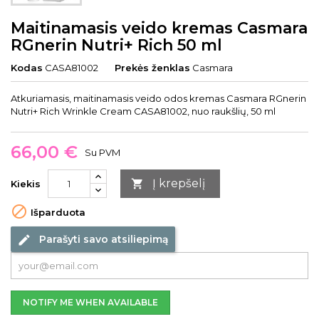
Maitinamasis veido kremas Casmara
RGnerin Nutri+ Rich 50 ml
Kodas
CASA81002
Prekės ženklas
Casmara
Atkuriamasis, maitinamasis veido odos kremas Casmara RGnerin
Nutri+ Rich Wrinkle Cream CASA81002, nuo raukšlių, 50 ml
66,00 €
Su PVM
Į krepšelį

Kiekis

Išparduota
Parašyti savo atsiliepimą
edit
NOTIFY ME WHEN AVAILABLE