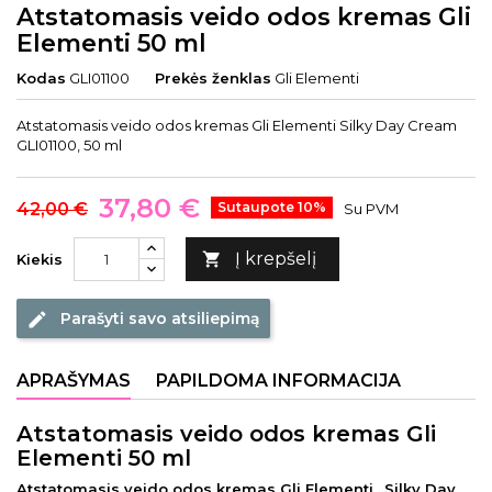
Atstatomasis veido odos kremas Gli
Elementi 50 ml
Kodas
GLI01100
Prekės ženklas
Gli Elementi
Atstatomasis veido odos kremas Gli Elementi Silky Day Cream
GLI01100, 50 ml
37,80 €
42,00 €
Sutaupote 10%
Su PVM
Į krepšelį

Kiekis
Parašyti savo atsiliepimą
edit
APRAŠYMAS
PAPILDOMA INFORMACIJA
Atstatomasis veido odos kremas Gli
Elementi 50 ml
Atstatomasis veido odos kremas Gli Elementi „Silky Day