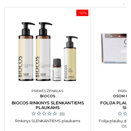
<
−10%
PREKĖS ŽENKLAS:
PREKĖS
BIOCOS
OSOM PR
BIOCOS RINKINYS SLENKANTIEMS
FOLIJA PLAU
PLAUKAMS
SID
(0)
Rinkinys SLENKANTIEMS plaukams
Folija plaukų da
OSO