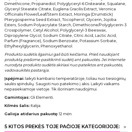
Dimethicone, Propanediol, Polyglyceryl-6 Distearate, Squalane,
Glyceryl Stearate Citrate, Euglena Gracilis Extract, Veronica
Officinalis Flower/Leaf/Stem Extract, Moringa (Drumstick)
Pterygosperma Seed Extract, Tocopherol, Glycerin, Jojoba
Esters, Sodium Polyacrylate Starch, Dimethicone/Polyglycerin-3
Crosspolymer, Cetyl Alcohol, Polyglyceryl-3 Beeswax,
Dipropylene Glycol, Sodium Citrate, Citric Acid, Lactic Acid,
Parfum (Fragrance), Sodium Benzoate, Potassium Sorbate,
Ethylhexylglycerin, Phenoxyethanol.
Produkto sudėtis ilgainiui gali būti keičiama. Prieš naudojant
produktą prašome pasitikrinti sudėtį ant pakuotės. Jei internete
nurodyta produkto sudėtis skiriasi nuo pateiktos ant pakuotės,
vadovaukitės pastarąja.
Įspėjimai:
laikyti kambario temperatūroje, toliau nuo tiesioginių
saulės spindulių. Saugoti nuo patekimo į akis. Laikyti vaikams
nepasiekiamoje vietoje. Tik išoriniam naudojimui.
Gamintojas:
Gli Elementi.
Kilmės šalis:
Italija.
Galioja atidarius pakuotę:
12 mėn.
5 KITOS PREKĖS TOJE PAČIOJE KATEGORIJOJE:
>