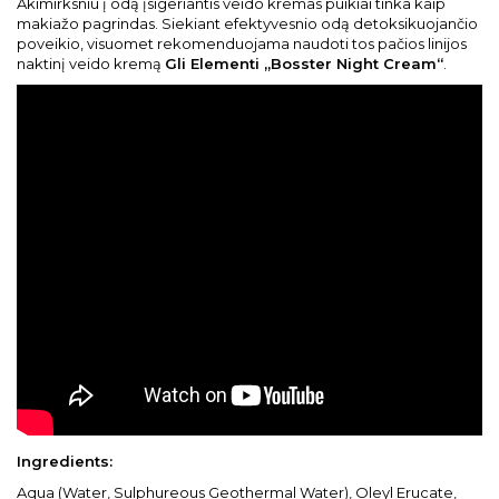
Akimirksniu į odą įsigeriantis veido kremas puikiai tinka kaip
makiažo pagrindas. Siekiant efektyvesnio odą detoksikuojančio
poveikio, visuomet rekomenduojama naudoti tos pačios linijos
naktinį veido kremą
Gli Elementi „Bosster Night Cream“
.
Ingredients:
Aqua (Water, Sulphureous Geothermal Water), Oleyl Erucate,