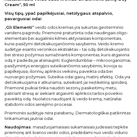
Cream“, 50 ml
Visų tipų, ypač papilkėjusiai, netolygaus atspalvio,
pavargusiai odai
„
Gli Elementi“
veido odos kremas yra sukurtas geoterminio
vandens pagrindu. Priemonė praturtinta odai naudingais oligo-
elementais bei augalinės kilmės aktyviaisiais komponentais,
kurie pasižymi detoksikuojančiomis savybėmis. Veido kremo
sudėtyje esantis veronikos ekstraktas – tai odą detoksikuojantis
bei streso požymius sumažinantis komponentas, kuris atgaivina
odą ir padeda jai atsinaujinti. Euglendumbliai – mikroorganizmai,
pasižymintys energijos suteikiančiomis savybėmis, kovoja su
papilkėjusia, išorinių aplinkos veiksnių paveikta oda bei
nuovargio požymiais. Suteikia odai gaivų matinį efektą. Oda yra
detoksikuojama ir atkuriama, suteikiant jai neįtikėtiną spindesį.
Priemonė puikiai tinka naudoti sezonų pasikeitimų metu,
patiriant stresą ar siekiant atgaivinti aplinkos taršos poveikio
paveiktą odą. Nuolatos naudojant šį veido kremą, natūraliai
stabdomi odos senėjimo procesai.
Priemonės sudėtyje nėra parabenų. Dermatologiškai patikrintas
tinkamumas jautriai odai.
Naudojimas
: masažuojamaisiais sukamaisiais judesiais tepkite
priemonę ant švarios veido odos, pradėdami nuo veido vidurio.