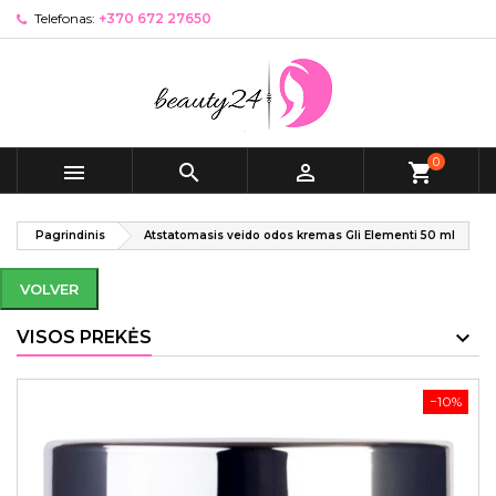
Telefonas:
+370 672 27650
0



shopping_cart
Pagrindinis
Atstatomasis veido odos kremas Gli Elementi 50 ml
VOLVER
VISOS PREKĖS
−10%