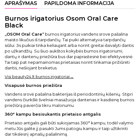
APRAŠYMAS
PAPILDOMA INFORMACIJA
Burnos irigatorius Osom Oral Care
Black
„OSOM Oral Care“
burnos irigatorius vandens srove pašalina
maisto likučius iš tarpdančių. Tai puiki alternatyva tarpdančių
siūlui. Jis puikiai tinka keliaujant arba norint greitai išsivalyti dantis
po užkandžių. Su šiuo aukštos kokybės burnos irigatoriumi,
dantų ir dantenų priežiūra bus dar paprastesnė bei efektyvesnė.
Tai taip pat nepamainomas prietaisas norint tinkamai prižiūrėti
dantis, nešiojant breketus.
Visi beauty24.lt burnos irigatoriai→
Visapusė burnos priežiūra
Vandens srovė pašalina bakterijas iš periodontinių kišenių. Stipri
vandens čiurkšlė švelniai masažuoja dantenas ir kasdienę burnos
priežiūrą paverčia tikru malonumu.
360° kampu besisukantis prietaiso antgalis
Prietaiso antgalis gali būti sukiojamas 360° kampu, todėl valymo
metu Jūs galite jį pasukti Jums patogiu kampu ir taip užtikrinti
dar tikslesnį apnašų pašalinimą.