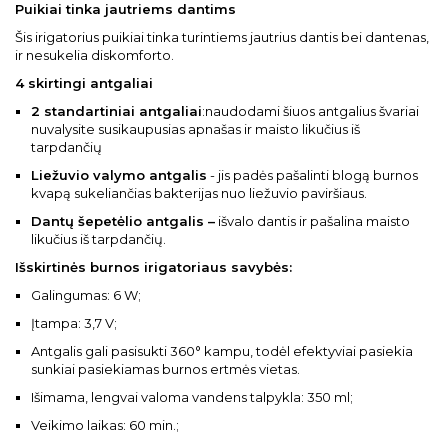
Puikiai tinka jautriems dantims
Šis irigatorius puikiai tinka turintiems jautrius dantis bei dantenas,
ir nesukelia diskomforto.
4 skirtingi antgaliai
2 standartiniai antgaliai
:naudodami šiuos antgalius švariai
nuvalysite susikaupusias apnašas ir maisto likučius iš
tarpdančių
Liežuvio valymo antgalis
- jis padės pašalinti blogą burnos
kvapą sukeliančias bakterijas nuo liežuvio paviršiaus.
Dantų šepetėlio antgalis –
išvalo dantis ir pašalina maisto
likučius iš tarpdančių.
Išskirtinės burnos irigatoriaus savybės:
Galingumas: 6 W;
Įtampa: 3,7 V;
Antgalis gali pasisukti 360° kampu, todėl efektyviai pasiekia
sunkiai pasiekiamas burnos ertmės vietas.
Išimama, lengvai valoma vandens talpykla: 350 ml;
Veikimo laikas: 60 min.;