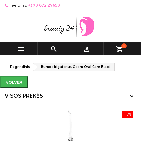
Telefonas:
+370 672 27650
0



shopping_cart
Pagrindinis
Burnos irigatorius Osom Oral Care Black
VOLVER
VISOS PREKĖS
−5%