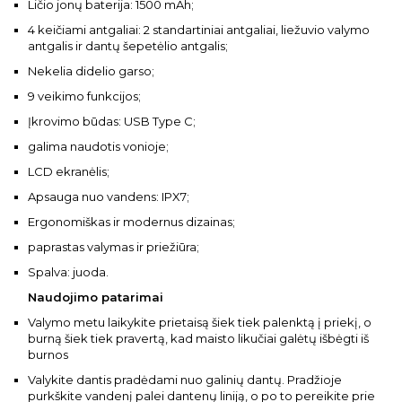
Ličio jonų baterija: 1500 mAh;
4 keičiami antgaliai: 2 standartiniai antgaliai, liežuvio valymo
antgalis ir dantų šepetėlio antgalis;
Nekelia didelio garso;
9 veikimo funkcijos;
Įkrovimo būdas: USB Type C;
galima naudotis vonioje;
LCD ekranėlis;
Apsauga nuo vandens: IPX7;
Ergonomiškas ir modernus dizainas;
paprastas valymas ir priežiūra;
Spalva: juoda.
Naudojimo patarimai
Valymo metu laikykite prietaisą šiek tiek palenktą į priekį, o
burną šiek tiek pravertą, kad maisto likučiai galėtų išbėgti iš
burnos
Valykite dantis pradėdami nuo galinių dantų. Pradžioje
purkškite vandenį palei dantenų liniją, o po to pereikite prie