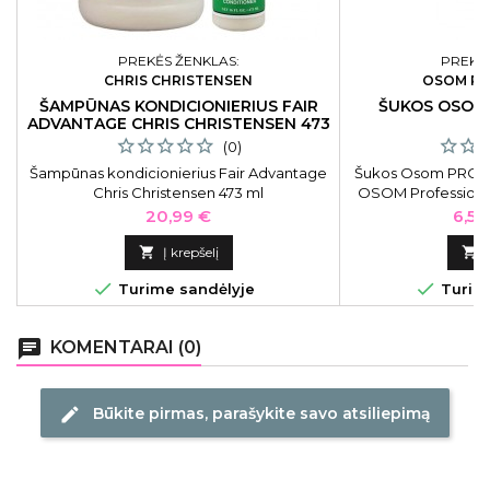
PREKĖS ŽENKLAS:
PREKĖS
CHRIS CHRISTENSEN
OSOM PR
ŠAMPŪNAS KONDICIONIERIUS FAIR
ŠUKOS OSOM
ADVANTAGE CHRIS CHRISTENSEN 473
ML
(0)
Šampūnas kondicionierius Fair Advantage
Šukos Osom PRO-10
Chris Christensen 473 ml
OSOM Professiona
OSOMPRO10BLK
Kaina
Kain
20,99 €
6,51

Į krepšelį



Turime sandėlyje
Turime
chat
KOMENTARAI (0)
Būkite pirmas, parašykite savo atsiliepimą
edit