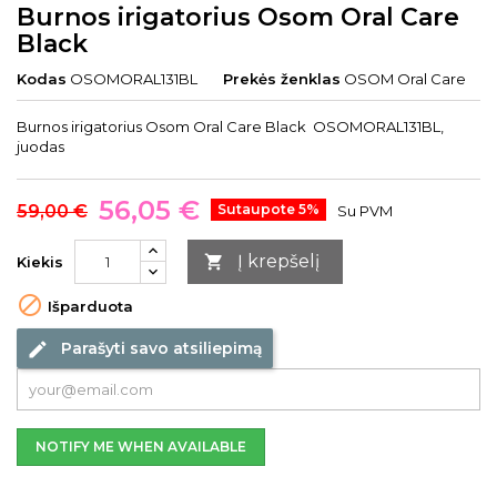
Burnos irigatorius Osom Oral Care
Black
Kodas
OSOMORAL131BL
Prekės ženklas
OSOM Oral Care
Burnos irigatorius Osom Oral Care Black OSOMORAL131BL,
juodas
56,05 €
59,00 €
Sutaupote 5%
Su PVM
Į krepšelį

Kiekis

Išparduota
Parašyti savo atsiliepimą
edit
NOTIFY ME WHEN AVAILABLE