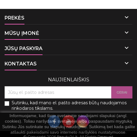

PREKĖS

MŪSŲ ĮMONĖ

JŪSŲ PASKYRA

KONTAKTAS
NAUJIENLAIŠKIS
Sutinku, kad mano el. pašto adresas būtų naudojamos
rinkodaros tikslams.
Informuojame, kad šioje svetainėje naudojami slapukai (angl.
cookies). Toliau naršydami svetainėje arba paspausdami mygtuką
Sutinku Jūs sutinkate su slapukų naudojimu. Sutikimą bet kada galite
atšaukti pakeisdami savo interneto naršyklės nustatymuose.
© Copyright 2026 Beauty24.lt. All Rights Reserved.