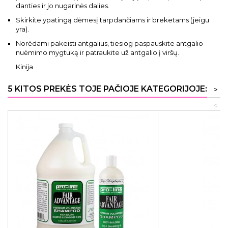
danties ir jo nugarinės dalies.
Skirkite ypatingą dėmesį tarpdančiams ir breketams (jeigu
yra).
Norėdami pakeisti antgalius, tiesiog paspauskite antgalio
nuėmimo mygtuką ir patraukite už antgalio į viršų.
Kinija
5 KITOS PREKĖS TOJE PAČIOJE KATEGORIJOJE:
>
<