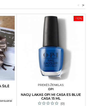
<
>
−10%
PREKĖS ŽENKLAS:
 ŠILÈ
OPI
AR
NAGŲ LAKAS OPI MI CASA ES BLUE
GELIS-
CASA 15 ML
GLOSS B
sesuarai
(0)