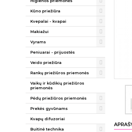
Higienos priemonės
Kūno priežiūra
Kvepalai - kvapai
Makiažui
Vyrams
Peniuarai - prijuostės
Veido priežiūra
Rankų priežiūros priemonės
Vaikų ir kūdikių priežiūros
priemonės
Pėdų priežiūros priemonės
Prekės gyvūnams
Kvapų difuzoriai
APRAŠ
Buitinė technika