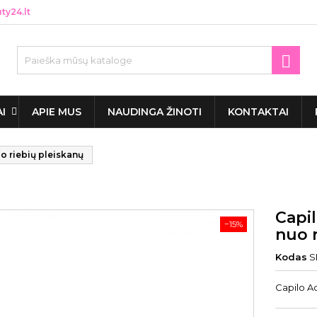
y24.lt

AI
APIE MUS
NAUDINGA ŽINOTI
KONTAKTAI
o riebių pleiskanų
Capil
−15%
nuo 
Kodas
S
Capilo Aq