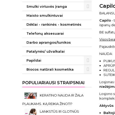
Capil
Smulki virtuvės įranga
BALANSUO
Maisto smulkintuvai
Capilo
- 
Dėklai - rankinės - kosmetinės
ispanų d
BE sulfat
Telefonų aksesuarai
Visos bea
Darbo aprangos/tunikos
Pajauskit
Patalynės/ užvalkalai
NAUDA:
Papildai
PUIKUS 
APRŪPI
Biocos natūrali kosmetika
REGULI
SUTEIK
Losjonas 
POPULIARIAUSI STRAIPSNIAI
niežėjim
Losjono s
KERATINO NAUDA IR ŽALA
kompleksa
PLAUKAMS. KĄ REIKIA ŽINOTI?
Aktyvūs 
LANKSTŪS IR GLOTNŪS
Baltoj