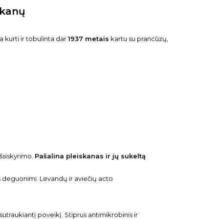
skanų
a kurti ir tobulinta dar
1937 metais
kartu su prancūzų,
išsiskyrimo.
Pašalina pleiskanas ir jų sukeltą
 deguonimi. Levandų ir aviečių acto
sutraukiantį poveikį. Stiprus antimikrobinis ir