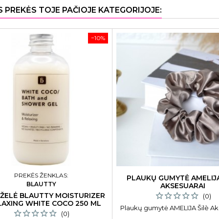
S PREKĖS TOJE PAČIOJE KATEGORIJOJE:
−10%
PREKĖS ŽENKLAS:
PLAUKŲ GUMYTĖ AMELIJA
BLAUTTY
AKSESUARAI
ŽELĖ BLAUTTY MOISTURIZER
(0)
LAXING WHITE COCO 250 ML
Plaukų gumytė AMELIJA Šilè Ak
(0)