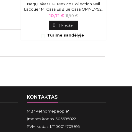
Nagų lakas OPI Mexico Collection Nail
Gelis laka
Lacquer Mi Casa Es Blue Casa OPINLM92,
15 ml
Kaina
Bazinė
10,71 €
11,90 €
kaina

Į krepšelį

Turime sandėlyje

KONTAKTAS
MB "Pethomepeople"
Įmonės kodas: 305695822
PVM kodas: LT100014709916