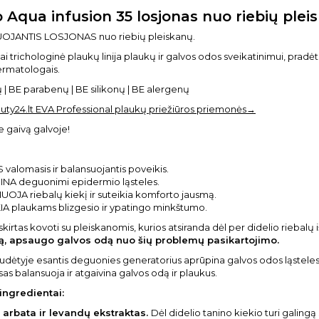
o Aqua infusion 35 losjonas nuo riebių plei
JANTIS LOSJONAS nuo riebių pleiskanų.
tai trichologinė plaukų linija plaukų ir galvos odos sveikatinimui, pradėt
ermatologais.
ų | BE parabenų | BE silikonų | BE alergenų
uty24.lt EVA Professional plaukų priežiūros priemonės→
e gaivą galvoje!
valomasis ir balansuojantis poveikis.
NA deguonimi epidermio ląsteles.
UOJA riebalų kiekį ir suteikia komforto jausmą.
IA plaukams blizgesio ir ypatingo minkštumo.
skirtas kovoti su pleiskanomis, kurios atsiranda dėl per didelio riebalų 
ą, apsaugo galvos odą nuo šių problemų pasikartojimo.
udėtyje esantis deguonies generatorius aprūpina galvos odos ląsteles
s balansuoja ir atgaivina galvos odą ir plaukus.
ingredientai:
i arbata ir levandų ekstraktas.
Dėl didelio tanino kiekio turi galingą 