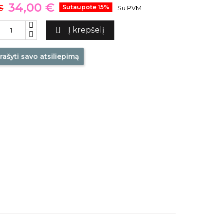
34,00 €
€
Sutaupote 15%
Su PVM

Į krepšelį
rašyti savo atsiliepimą