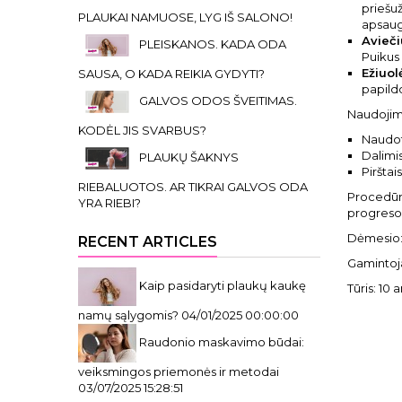
priešuž
PLAUKAI NAMUOSE, LYG IŠ SALONO!
apsaugą
Avieči
PLEISKANOS. KADA ODA
Puikus 
Ežiuol
SAUSA, O KADA REIKIA GYDYTI?
papild
GALVOS ODOS ŠVEITIMAS.
Naudojim
KODĖL JIS SVARBUS?
Naudot
Dalimi
PLAUKŲ ŠAKNYS
Pirštai
RIEBALUOTOS. AR TIKRAI GALVOS ODA
Procedūrą
YRA RIEBI?
progreso 
Dėmesio: 
RECENT ARTICLES
Gamintoja
Kaip pasidaryti plaukų kaukę
Tūris: 10
namų sąlygomis?
04/01/2025 00:00:00
Raudonio maskavimo būdai:
veiksmingos priemonės ir metodai
03/07/2025 15:28:51