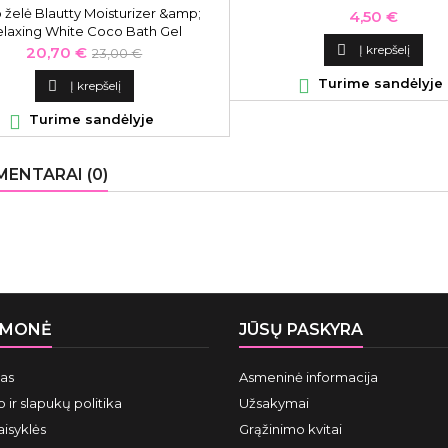
 želė Blautty Moisturizer &amp;
Kaina
4,50 €
elaxing White Coco Bath Gel
TCOC250, kokosų kvapo, 250 ml
Kaina
Bazinė

Į krepšelį
20,70 €
23,00 €
kaina

Turime sandėlyje

Į krepšelį

Turime sandėlyje
ENTARAI (0)
ĮMONĖ
JŪSŲ PASKYRA
mas
Asmeninė informacija
 ir slapukų politika
Užsakymai
aisyklės
Grąžinimo kvitai