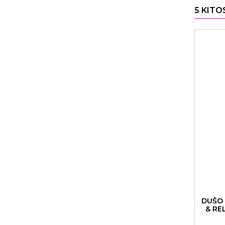
5 KITO
DUŠO 
& RE