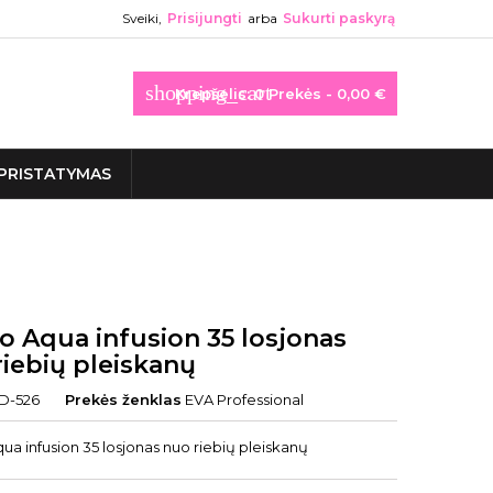
Sveiki,
Prisijungti
arba
Sukurti paskyrą
shopping_cart
Krepšelis:
0
Prekės - 0,00 €
PRISTATYMAS
o Aqua infusion 35 losjonas
riebių pleiskanų
D-526
Prekės ženklas
EVA Professional
ua infusion 35 losjonas nuo riebių pleiskanų