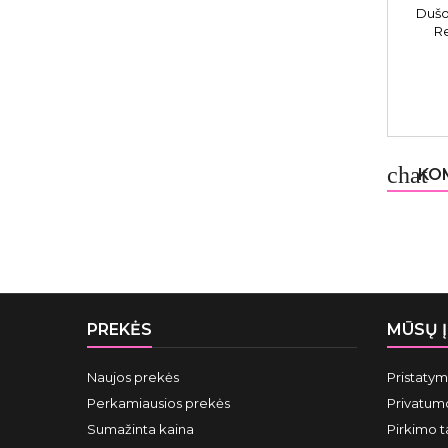
Dušo
R
BLABA
chat
KOM
PREKĖS
MŪSŲ 
Naujos prekės
Pristaty
Perkamiausios prekės
Privatumo
Sumažinta kaina
Pirkimo t