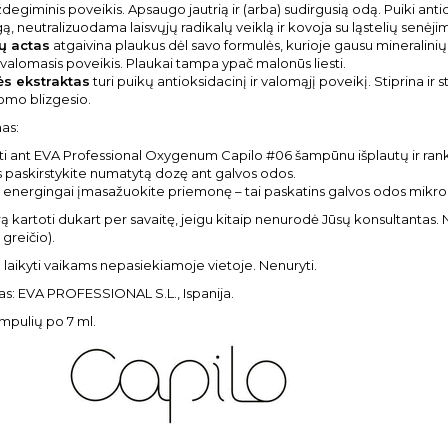
degiminis poveikis. Apsaugo jautrią ir (arba) sudirgusią odą. Puiki anti
, neutralizuodama laisvųjų radikalų veiklą ir kovoja su ląstelių senėjim
ų actas
atgaivina plaukus dėl savo formulės, kurioje gausu mineralinių d
valomasis poveikis. Plaukai tampa ypač malonūs liesti.
ės ekstraktas
turi puikų antioksidacinį ir valomąjį poveikį. Stiprina ir
omo blizgesio.
as:
i ant
EVA Professional Oxygenum Capilo #06
šampūnu išplautų ir ran
s paskirstykite numatytą dozę ant galvos odos.
s energingai įmasažuokite priemonę – tai paskatins galvos odos mikroci
 kartoti dukart per savaitę, jeigu kitaip nenurodė Jūsų konsultantas. 
greičio).
laikyti vaikams nepasiekiamoje vietoje. Nenuryti.
s: EVA PROFESSIONAL S.L., Ispanija.
 ampulių po 7 ml.