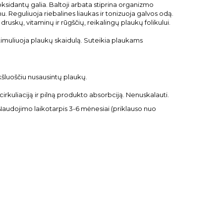
oksidantų galia. Baltoji arbata stiprina organizmo
u. Reguliuoja riebalines liaukas ir tonizuoja galvos odą.
ruskų, vitaminų ir rūgščių, reikalingų plaukų folikului.
 stimuliuoja plaukų skaidulą. Suteikia plaukams
kšluoščiu nusausintų plaukų.
rkuliaciją ir pilną produkto absorbciją. Nenuskalauti.
Naudojimo laikotarpis 3-6 mėnesiai (priklauso nuo