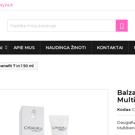
y24.lt

AI
APIE MUS
NAUDINGA ŽINOTI
KONTAKTAI
efit 7 in 1 50 ml
Balz
Multi
Kodas
C
Daugiafu
Multibene