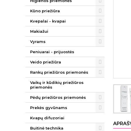
Higienos priemonės
Kūno priežiūra
Kvepalai - kvapai
Makiažui
Vyrams
Peniuarai - prijuostės
Veido priežiūra
Rankų priežiūros priemonės
Vaikų ir kūdikių priežiūros
priemonės
Pėdų priežiūros priemonės
Prekės gyvūnams
Kvapų difuzoriai
APRAŠ
Buitinė technika