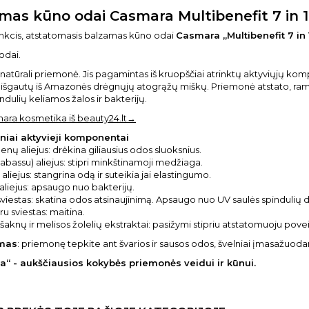
mas kūno odai Casmara Multibenefit 7 in 1
nkcis, atstatomasis balzamas kūno odai
Casmara „Multibenefit 7 in 
odai.
 natūrali priemonė. Jis pagamintas iš kruopščiai atrinktų aktyviųjų ko
išgautų iš Amazonės drėgnųjų atogrąžų miškų. Priemonė atstato, rami
ndulių keliamos žalos ir bakterijų.
mara kosmetika iš beauty24.lt→
niai aktyvieji komponentai
lenų aliejus: drėkina giliausius odos sluoksnius.
(Babassu) aliejus: stipri minkštinamoji medžiaga.
aliejus: stangrina odą ir suteikia jai elastingumo.
 aliejus: apsaugo nuo bakterijų.
viestas: skatina odos atsinaujinimą. Apsaugo nuo UV saulės spindulių 
u sviestas: maitina.
 šaknų ir melisos žolelių ekstraktai: pasižymi stipriu atstatomuoju povei
mas
: priemonę tepkite ant švarios ir sausos odos, švelniai įmasažuoda
“ - aukščiausios kokybės priemonės veidui ir kūnui.