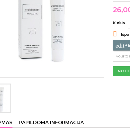
26,0
Kiekis

Išpa
edit
Pa
NOTIF
YMAS
PAPILDOMA INFORMACIJA