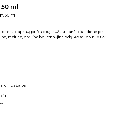
 50 ml
1“
, 50 ml
mponentų, apsaugančių odą ir užtikrinančių kasdienę jos
na, maitina, drėkina bei atnaujina odą. Apsaugo nuo UV
daromos žalos.
kiu.
mi.