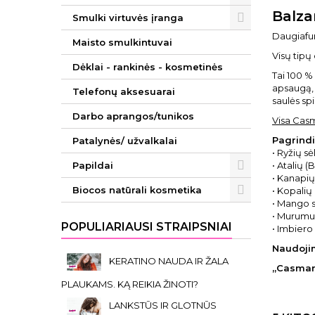
Balza
Smulki virtuvės įranga
Daugiafu
Maisto smulkintuvai
Visų tipų 
Dėklai - rankinės - kosmetinės
Tai 100 %
apsaugą, 
Telefonų aksesuarai
saulės spi
Darbo aprangos/tunikos
Visa Cas
Pagrindi
Patalynės/ užvalkalai
• Ryžių sė
Papildai
• Atalių 
• Kanapių 
Biocos natūrali kosmetika
• Kopalių
• Mango s
• Murumur
POPULIARIAUSI STRAIPSNIAI
• Imbiero
Naudoji
KERATINO NAUDA IR ŽALA
„Casmara
PLAUKAMS. KĄ REIKIA ŽINOTI?
LANKSTŪS IR GLOTNŪS