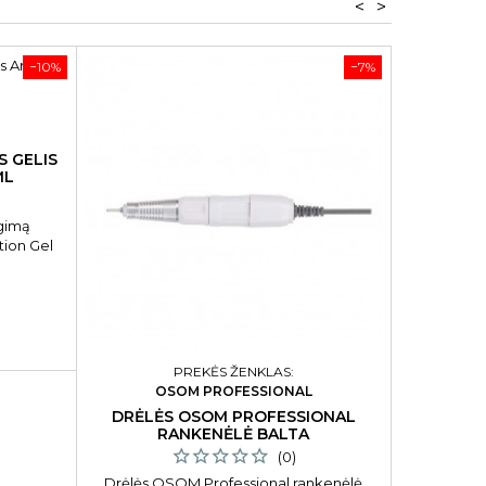
<
>
−10%
−7%
S GELIS
ML
ugimą
ction Gel
ngthener
is, 15 ml
PREKĖS ŽENKLAS:
OSOM PROFESSIONAL
DRĖLĖS OSOM PROFESSIONAL
KONCENTR
RANKENĖLĖ BALTA
(0)
Drėlės OSOM Professional rankenėlė
Koncent