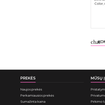
Color,
chat
KOM
PREKĖS
MŪSŲ 
Naujos prekės
Pristaty
Perkamiausios prekės
Privatumo
Sumažinta kaina
Pirkimo t