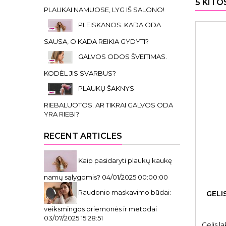
5 KITO
PLAUKAI NAMUOSE, LYG IŠ SALONO!
PLEISKANOS. KADA ODA
SAUSA, O KADA REIKIA GYDYTI?
GALVOS ODOS ŠVEITIMAS.
KODĖL JIS SVARBUS?
PLAUKŲ ŠAKNYS
RIEBALUOTOS. AR TIKRAI GALVOS ODA
YRA RIEBI?
RECENT ARTICLES
Kaip pasidaryti plaukų kaukę
namų sąlygomis?
04/01/2025 00:00:00
Raudonio maskavimo būdai:
GELI
veiksmingos priemonės ir metodai
03/07/2025 15:28:51
Gelis l