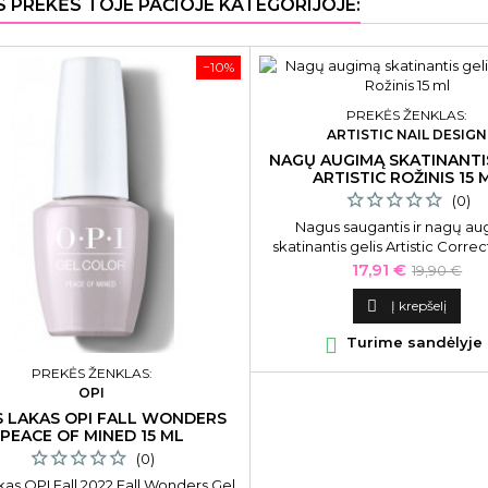
S PREKĖS TOJE PAČIOJE KATEGORIJOJE:
−10%
PREKĖS ŽENKLAS:
ARTISTIC NAIL DESIGN
NAGŲ AUGIMĄ SKATINANTI
ARTISTIC ROŽINIS 15 
(0)
Nagus saugantis ir nagų a
skatinantis gelis Artistic Corre
Soak Off Brush - On Nail Stre
Kaina
Bazinė
17,91 €
19,90 €
Pink Concealer ART2713233, rožin
kaina

Į krepšelį

Turime sandėlyje
PREKĖS ŽENKLAS:
OPI
S LAKAS OPI FALL WONDERS
PEACE OF MINED 15 ML
(0)
akas OPI Fall 2022 Fall Wonders Gel