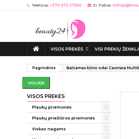
Telefonas:
+370 672 27650
El. Paštas:
eshop@beaut
VISOS PREKĖS
VISI PREKIŲ ŽENKL
Pagrindinis
Balzamas kūno odai Casmara Multiben
VOLVER
VISOS PREKĖS
Plaukų priemonės
Plaukų priežiūros priemonės
Viskas nagams