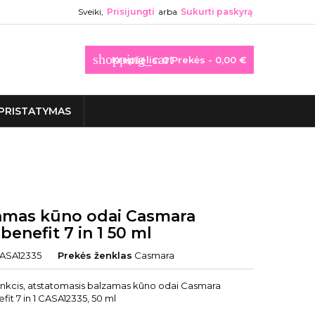
Sveiki,
Prisijungti
arba
Sukurti paskyrą
shopping_cart
Krepšelis:
0
Prekės - 0,00 €
PRISTATYMAS
amas kūno odai Casmara
benefit 7 in 1 50 ml
ASA12335
Prekės ženklas
Casmara
nkcis, atstatomasis balzamas kūno odai Casmara
fit 7 in 1 CASA12335, 50 ml