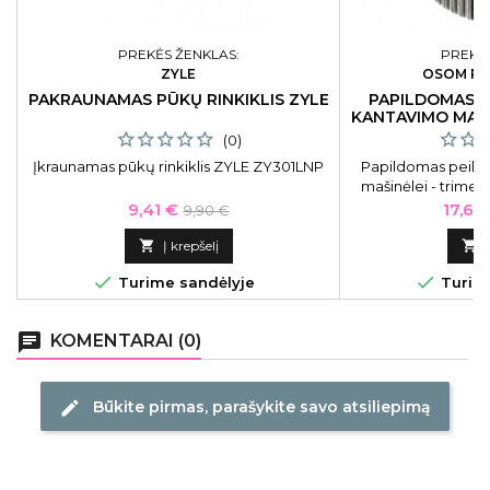
PREKĖS ŽENKLAS:
PREKĖS
ZYLE
OSOM PR
PAKRAUNAMAS PŪKŲ RINKIKLIS ZYLE
PAPILDOMAS P
KANTAVIMO MAŠ
(0)
Įkraunamas pūkų rinkiklis ZYLE ZY301LNP
Papildomas peiliu
mašinėlei - trime
Hair Trimmer
Kaina
Bazinė
Kaina
9,41 €
17,67
9,90 €
kaina

Į krepšelį



Turime sandėlyje
Turime
chat
KOMENTARAI (0)
Būkite pirmas, parašykite savo atsiliepimą
edit