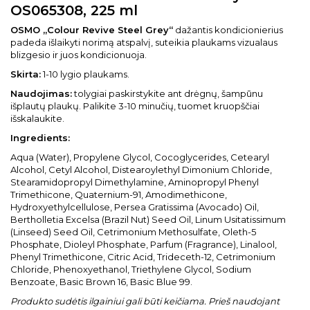
OS065308, 225 ml
OSMO
„
Colour Revive Steel Grey
“
dažantis kondicionierius
padeda išlaikyti norimą atspalvį, suteikia plaukams vizualaus
blizgesio ir juos kondicionuoja.
Skirta:
1-10 lygio plaukams.
Naudojimas:
tolygiai paskirstykite ant drėgnų, šampūnu
išplautų plaukų. Palikite 3-10 minučių, tuomet kruopščiai
išskalaukite.
Ingredients
:
Aqua (Water), Propylene Glycol, Cocoglycerides, Cetearyl
Alcohol, Cetyl Alcohol, Distearoylethyl Dimonium Chloride,
Stearamidopropyl Dimethylamine, Aminopropyl Phenyl
Trimethicone, Quaternium-91, Amodimethicone,
Hydroxyethylcellulose, Persea Gratissima (Avocado) Oil,
Bertholletia Excelsa (Brazil Nut) Seed Oil, Linum Usitatissimum
(Linseed) Seed Oil, Cetrimonium Methosulfate, Oleth-5
Phosphate, Dioleyl Phosphate, Parfum (Fragrance), Linalool,
Phenyl Trimethicone, Citric Acid, Trideceth-12, Cetrimonium
Chloride, Phenoxyethanol, Triethylene Glycol, Sodium
Benzoate, Basic Brown 16, Basic Blue 99.
Produkto sudėtis ilgainiui gali būti keičiama. Prieš naudojant