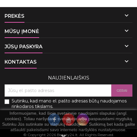

PREKĖS

MŪSŲ ĮMONĖ

JŪSŲ PASKYRA

KONTAKTAS
NAUJIENLAIŠKIS
Sutinku, kad mano el. pašto adresas būtų naudojamos
rinkodaros tikslams.
Informuojame, kad šioje svetainėje naudojami slapukai (angl.
cookies). Toliau naršydami svetainėje arba paspausdami mygtuką
Sutinku Jūs sutinkate su slapukų naudojimu. Sutikimą bet kada galite
atšaukti pakeisdami savo interneto naršyklės nustatymuose.
© Copyright 2026 Beauty24.lt. All Rights Reserved.