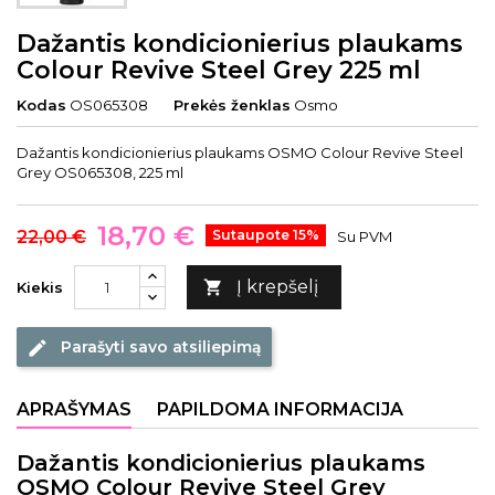
Dažantis kondicionierius plaukams
Colour Revive Steel Grey 225 ml
Kodas
OS065308
Prekės ženklas
Osmo
Dažantis kondicionierius plaukams OSMO Colour Revive Steel
Grey OS065308, 225 ml
18,70 €
22,00 €
Sutaupote 15%
Su PVM
Į krepšelį

Kiekis
Parašyti savo atsiliepimą
edit
APRAŠYMAS
PAPILDOMA INFORMACIJA
Dažantis kondicionierius plaukams
OSMO Colour Revive Steel Grey