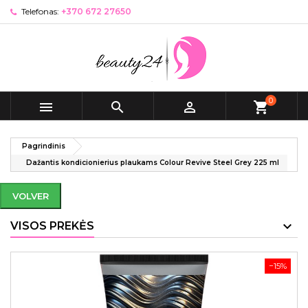
Telefonas:
+370 672 27650
0



shopping_cart
Pagrindinis
Dažantis kondicionierius plaukams Colour Revive Steel Grey 225 ml
VOLVER
VISOS PREKĖS
−15%