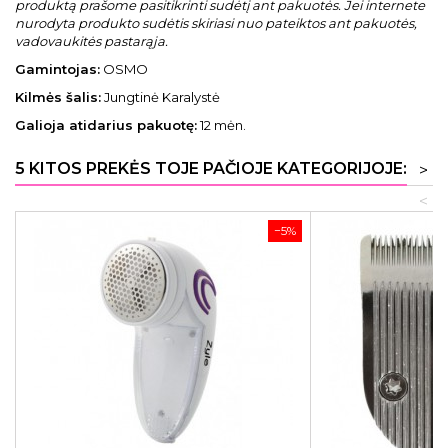
produktą prašome pasitikrinti sudėtį ant pakuotės. Jei internete
nurodyta produkto sudėtis skiriasi nuo pateiktos ant pakuotės,
vadovaukitės pastarąja.
Gamintojas:
OSMO
Kilmės šalis:
Jungtinė Karalystė
Galioja atidarius pakuotę:
12 mėn.
5 KITOS PREKĖS TOJE PAČIOJE KATEGORIJOJE:
>
<
−5%