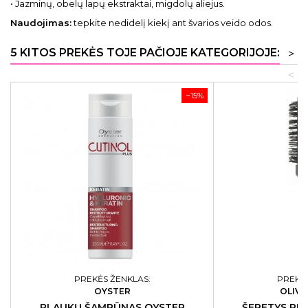
• Jazminų, obelų lapų ekstraktai, migdolų aliejus.
Naudojimas:
tepkite nedidelį kiekį ant švarios veido odos.
5 KITOS PREKĖS TOJE PAČIOJE KATEGORIJOJE:
>
<
−15%
PREKĖS ŽENKLAS:
PREKĖS
OYSTER
OLIVI
PLAUKŲ ŠAMPŪNAS OYSTER
ŠEPETYS PL