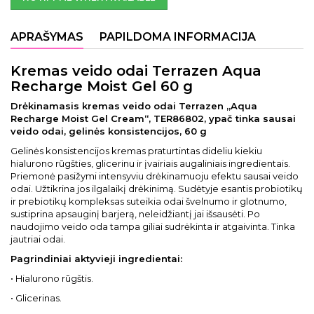
APRAŠYMAS
PAPILDOMA INFORMACIJA
Kremas veido odai Terrazen Aqua
Recharge Moist Gel 60 g
Drėkinamasis kremas veido odai Terrazen „Aqua
Recharge Moist Gel Cream“, TER86802, ypač tinka sausai
veido odai, gelinės konsistencijos, 60 g
Gelinės konsistencijos kremas praturtintas dideliu kiekiu
hialurono rūgšties, glicerinu ir įvairiais augaliniais ingredientais.
Priemonė pasižymi intensyviu drėkinamuoju efektu sausai veido
odai. Užtikrina jos ilgalaikį drėkinimą. Sudėtyje esantis probiotikų
ir prebiotikų kompleksas suteikia odai švelnumo ir glotnumo,
sustiprina apsauginį barjerą, neleidžiantį jai išsausėti. Po
naudojimo veido oda tampa giliai sudrėkinta ir atgaivinta. Tinka
jautriai odai.
Pagrindiniai aktyvieji ingredientai:
• Hialurono rūgštis.
• Glicerinas.