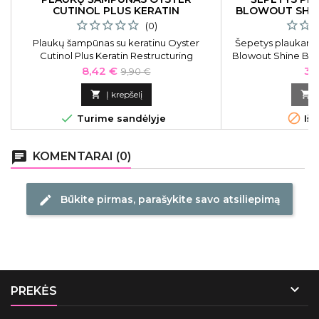
CUTINOL PLUS KERATIN
BLOWOUT SHINE
RESTRUCTURING 250 ML
(0)
Plaukų šampūnas su keratinu Oyster
Šepetys plaukams 
Cutinol Plus Keratin Restructuring
Blowout Shine Bla
Shampoo, skirtas pažeistiems ir trapiems
mm, skirtas pl
Kaina
Bazinė
Ka
8,42 €
30
9,90 €
plaukams OYSH05250323, 250 ml
for
kaina

Į krepšelį



Turime sandėlyje
Išp
chat
KOMENTARAI (0)
Būkite pirmas, parašykite savo atsiliepimą
edit

PREKĖS