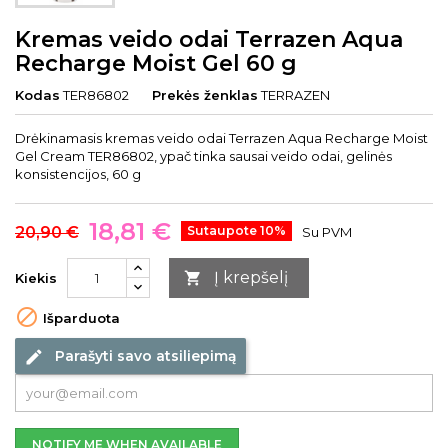
Kremas veido odai Terrazen Aqua
Recharge Moist Gel 60 g
Kodas
TER86802
Prekės ženklas
TERRAZEN
Drėkinamasis kremas veido odai Terrazen Aqua Recharge Moist
Gel Cream TER86802, ypač tinka sausai veido odai, gelinės
konsistencijos, 60 g
18,81 €
20,90 €
Sutaupote 10%
Su PVM
Į krepšelį

Kiekis

Išparduota
Parašyti savo atsiliepimą
edit
NOTIFY ME WHEN AVAILABLE