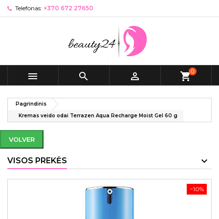
Telefonas:
+370 672 27650
0



shopping_cart
Pagrindinis
Kremas veido odai Terrazen Aqua Recharge Moist Gel 60 g
VOLVER
VISOS PREKĖS
−10%