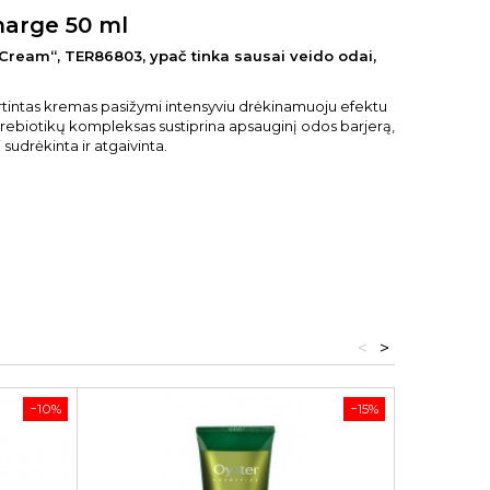
harge 50 ml
ream“, TER86803, ypač tinka sausai veido odai,
aturtintas kremas pasižymi intensyviu drėkinamuoju efektu
r prebiotikų kompleksas sustiprina apsauginį odos barjerą,
udrėkinta ir atgaivinta.
<
>
−10%
−15%