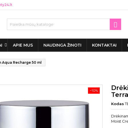
y24.lt

AI
APIE MUS
NAUDINGA ŽINOTI
KONTAKTAI
n Aqua Recharge 50 ml
Drėk
−10%
Terr
Kodas
T
Drėkinam
Moist Cr