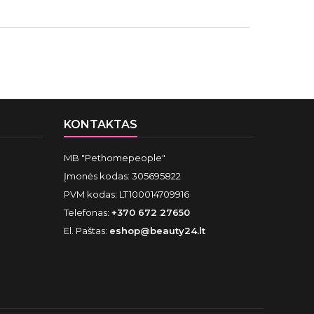
KONTAKTAS
MB "Pethomepeople"
Įmonės kodas: 305695822
PVM kodas: LT100014709916
Telefonas:
+370 672 27650
El. Paštas:
eshop@beauty24.lt