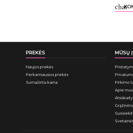
chat
KOM
PREKĖS
MŪSŲ 
Naujos prekės
Pristaty
Perkamiausios prekės
Privatumo
Sumažinta kaina
Pirkimo t
Apie mus
Atsiskait
Grąžinima
Susisieki
Svetainė