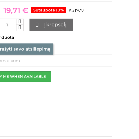
19,71 €
€
Sutaupote 10%
Su PVM

Į krepšelį
rduota
rašyti savo atsiliepimą
Y ME WHEN AVAILABLE