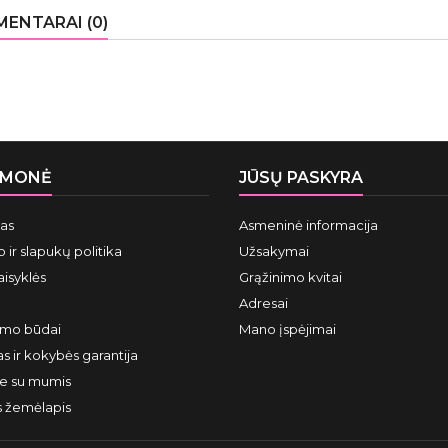
ENTARAI (0)
ĮMONĖ
JŪSŲ PASKYRA
mas
Asmeninė informacija
 ir slapukų politika
Užsakymai
aisyklės
Grąžinimo kvitai
Adresai
ymo būdai
Mano įspėjimai
s ir kokybės garantija
te su mumis
s žemėlapis