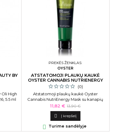
PREKĖS ŽENKLAS:
OYSTER
AUTY BY
ATSTATOMOJI PLAUKŲ KAUKĖ
PLAUKUS
OYSTER CANNABIS NUTRIENERGY
OSMO X.
MASK SU KANAPIŲ SĖKLŲ ALIEJUMI
(0)
150 ML
 Oli High
Atstatomoji plaukų kaukė Oyster
Plaukus 
6, 5.5 ml
Cannabis NutriEnergy Mask su kanapių
X.Posed Le
sėklų aliejumi 150 ml
visų tipų
Kaina
Bazinė
11,82 €
13,90 €
kaina

Į krepšelį

Turime sandėlyje
