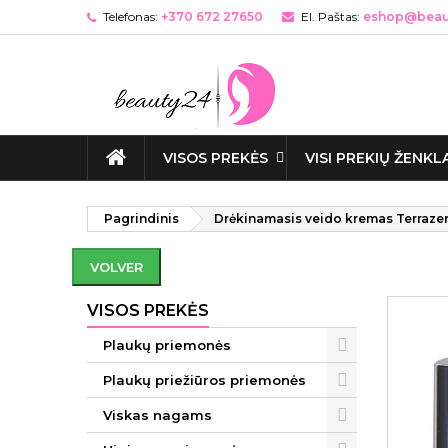
Telefonas:
+370 672 27650
El. Paštas:
eshop@beaut
VISOS PREKĖS
VISI PREKIŲ ŽENKL
Pagrindinis
Drėkinamasis veido kremas Terraze
VOLVER
VISOS PREKĖS
Plaukų priemonės
Plaukų priežiūros priemonės
Viskas nagams