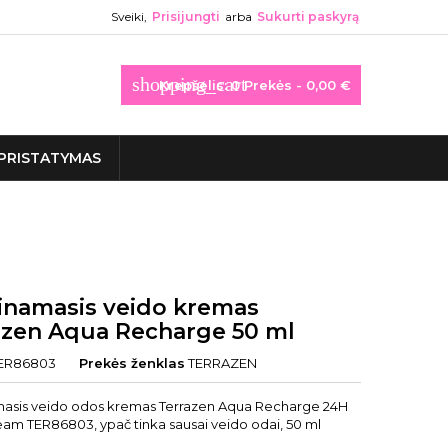
Sveiki,
Prisijungti
arba
Sukurti paskyrą
shopping_cart
Krepšelis:
0
Prekės - 0,00 €
PRISTATYMAS
inamasis veido kremas
azen Aqua Recharge 50 ml
ER86803
Prekės ženklas
TERRAZEN
asis veido odos kremas Terrazen Aqua Recharge 24H
eam TER86803, ypač tinka sausai veido odai, 50 ml