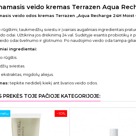
namasis veido kremas Terrazen Aqua Rec
asis veido odos kremas Terrazen „Aqua Recharge 24H Moist C
 rūgštimi, taukmedžių sviestu ir įvairiais augaliniais ingredientais pr
ido odai. Užtikrina jos drėkinimą 24 val. Sudėtyje esantis probiotikų i
veido odai švelnumo ir glotnumo. Po naudojimo veido oda tampa giliai s
niai ingredientai:
o rūgštis.
žių sviestas.
 ekstraktas, migdolų aliejus.
mas:
tepkite nedidelį kiekį ant švarios veido odos.
S PREKĖS TOJE PAČIOJE KATEGORIJOJE:
rnetu
−10%