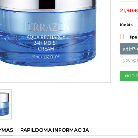
21,90 
Kiekis

Išpa
edit
Pa
NOTIF
YMAS
PAPILDOMA INFORMACIJA