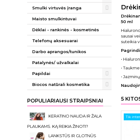
Drėki
Smulki virtuvės įranga
Drėkinam
Maisto smulkintuvai
50 ml
Dėklai - rankinės - kosmetinės
Hialurono
sausai ve
Telefonų aksesuarai
suteikia 
Pagrindi
Darbo aprangos/tunikos
• Hialuron
Patalynės/ užvalkalai
• Taukmed
Papildai
• Jazminų
Biocos natūrali kosmetika
Naudoji
5 KITO
POPULIARIAUSI STRAIPSNIAI
KERATINO NAUDA IR ŽALA
Tik inte
PLAUKAMS. KĄ REIKIA ŽINOTI?
LANKSTŪS IR GLOTNŪS