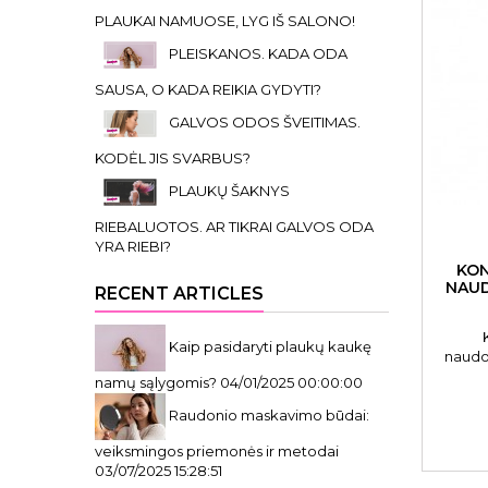
PLAUKAI NAMUOSE, LYG IŠ SALONO!
PLEISKANOS. KADA ODA
SAUSA, O KADA REIKIA GYDYTI?
GALVOS ODOS ŠVEITIMAS.
KODĖL JIS SVARBUS?
PLAUKŲ ŠAKNYS
RIEBALUOTOS. AR TIKRAI GALVOS ODA
YRA RIEBI?
KON
NAUD
RECENT ARTICLES
Kaip pasidaryti plaukų kaukę
naudo
250ml. 
namų sąlygomis?
04/01/2025 00:00:00
naudojim
plauk
Raudonio maskavimo būdai:
Auga
veiksmingos priemonės ir metodai
priem
03/07/2025 15:28:51