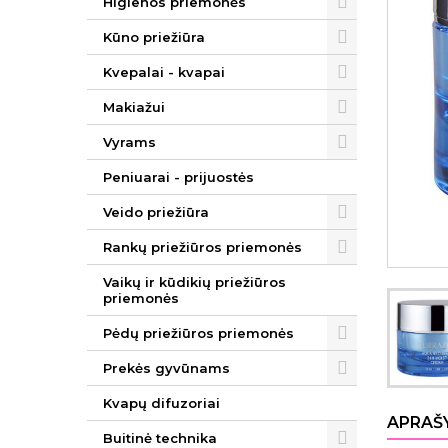
Higienos priemonės
Kūno priežiūra
Kvepalai - kvapai
Makiažui
Vyrams
Peniuarai - prijuostės
Veido priežiūra
Rankų priežiūros priemonės
Vaikų ir kūdikių priežiūros
priemonės
Pėdų priežiūros priemonės
Prekės gyvūnams
Kvapų difuzoriai
APRAŠ
Buitinė technika