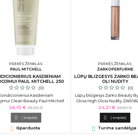
PREKĖS ŽENKLAS:
PREKĖS ŽENKLAS:
PAUL MITCHELL
ZARKOPERFURME
DICIONIERIUS KASDIENIAM
LŪPŲ BLIZGESYS ZARKO BE
OJIMUI PAUL MITCHELL 250
OLI NUDITY
ML
(0)
(0)
Kondicionierius kasdieniam
Lūpų blizgesys Zarko Beauty By
jimui Clean Beauty Paul Mitchell
Gloss High Gloss Nudity ZAR082
Šis turtingos tekstūros kasdieniam
Kaina
Bazinė
Kaina
Bazinė
26,10 €
24,21 €
29,00 €
26,90 €
ui skirtas kondicionierius, suteiks
kaina
kaina
ams neprilygstamo elastingumo.

Į krepšelį

Į krepšelį
liniais ekstraktais praturtintos

Išparduota

Turime sandėlyje
onės sudėtyje yra 94% natūralios
kilmės ingredientų.