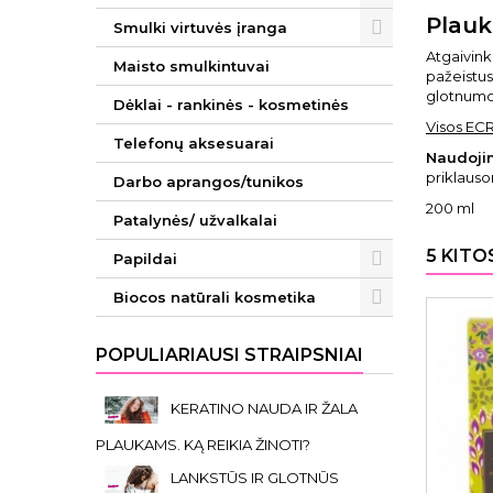
Plauk
Smulki virtuvės įranga
Atgaivink
Maisto smulkintuvai
pažeistus
glotnumo 
Dėklai - rankinės - kosmetinės
Visos EC
Telefonų aksesuarai
Naudoji
priklauso
Darbo aprangos/tunikos
200 ml
Patalynės/ užvalkalai
5 KITO
Papildai
Biocos natūrali kosmetika
POPULIARIAUSI STRAIPSNIAI
KERATINO NAUDA IR ŽALA
PLAUKAMS. KĄ REIKIA ŽINOTI?
LANKSTŪS IR GLOTNŪS