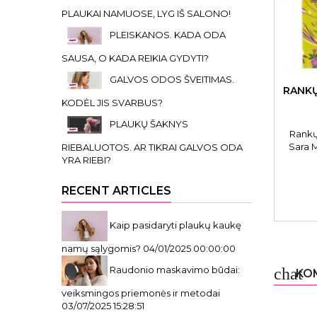
PLAUKAI NAMUOSE, LYG IŠ SALONO!
PLEISKANOS. KADA ODA
SAUSA, O KADA REIKIA GYDYTI?
GALVOS ODOS ŠVEITIMAS.
RANKŲ
KODĖL JIS SVARBUS?
PLAUKŲ ŠAKNYS
Rankų
Sara 
RIEBALUOTOS. AR TIKRAI GALVOS ODA
Pas
YRA RIEBI?
RECENT ARTICLES
Kaip pasidaryti plaukų kaukę
namų sąlygomis?
04/01/2025 00:00:00
Raudonio maskavimo būdai:
chat
KOM
veiksmingos priemonės ir metodai
03/07/2025 15:28:51