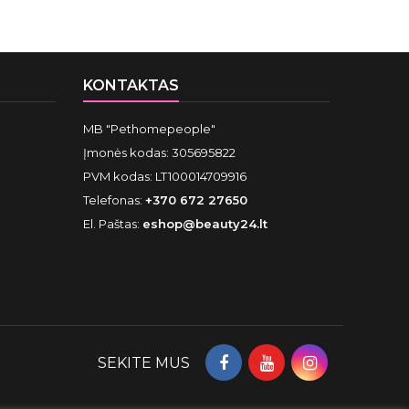
KONTAKTAS
MB "Pethomepeople"
Įmonės kodas: 305695822
PVM kodas: LT100014709916
Telefonas:
+370 672 27650
El. Paštas:
eshop@beauty24.lt
SEKITE MUS