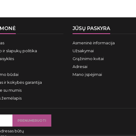
ĮMONĖ
JŪSŲ PASKYRA
mas
Asmeninė informacija
 ir slapukų politika
Užsakymai
aisyklės
Grąžinimo kvitai
Adresai
ymo būdai
Mano įspėjimai
s ir kokybės garantija
te su mumis
s žemėlapis
adresas būtų