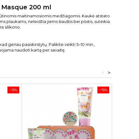
g Masque 200 ml
u būtinomis maitinamosiomis medžiagomis. Kaukė atstato
 plaukams, neleidžia jiems šiauštis bei pūstis, suteikia
a silikono.
kad geriau pasiskirstytų. Palikite veikti 5–10 min.,
ojama naudoti kartą per savaitę.
<
>
−15%
−15%