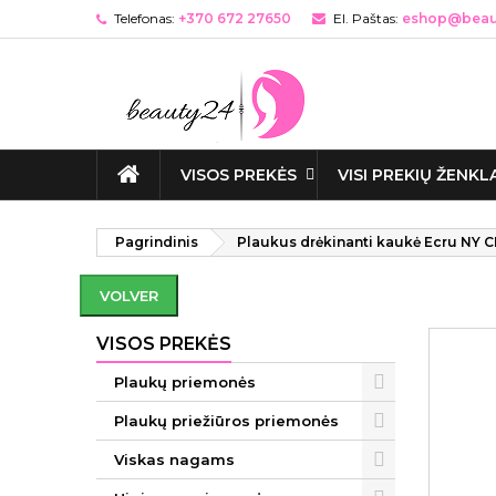
Telefonas:
+370 672 27650
El. Paštas:
eshop@beaut
VISOS PREKĖS
VISI PREKIŲ ŽENKL
Pagrindinis
Plaukus drėkinanti kaukė Ecru NY 
VOLVER
VISOS PREKĖS
Plaukų priemonės
Plaukų priežiūros priemonės
Viskas nagams