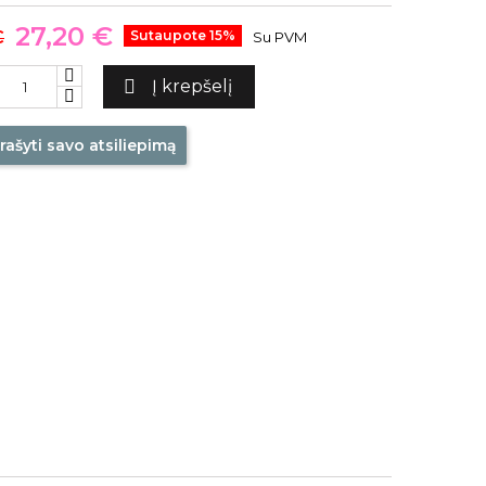
27,20 €
€
Sutaupote 15%
Su PVM

Į krepšelį
rašyti savo atsiliepimą