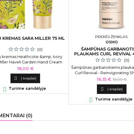
PREKĖS ŽENKLAS:
 KREMAS SARA MILLER 75 ML
OSMO
ŠAMPŪNAS GARBANOTI
(0)
PLAUKAMS CURL REVIVAL 
 kremas Heathcote &amp; Ivory
(0)
Miller Haveli Garden Hand Cream
sion Flower &amp; Frangipani,
Šampūnas garbanotiems plauk
Kaina
18,00 €
SMFG4557, 75 ml
Curl Revival - Reinvigorating
OS064300, 400 ml

Į krepšelį
Kaina
Bazinė
16,15 €
19,00 €
kaina

Turime sandėlyje

Į krepšelį

Turime sandėlyje
ENTARAI (0)