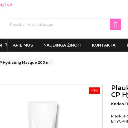
y24.lt

AI
APIE MUS
NAUDINGA ŽINOTI
KONTAKTAI
CP Hydrating Masque 200 ml
Plau
−15%
CP H
Kodas
E
Plaukus 
ENYCPHM