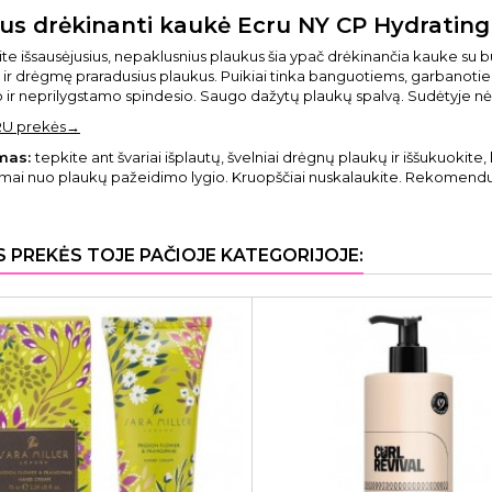
us drėkinanti kaukė Ecru NY CP Hydratin
ite išsausėjusius, nepaklusnius plaukus šia ypač drėkinančia kauke s
 ir drėgmę praradusius plaukus. Puikiai tinka banguotiems, garbanotiems
ir neprilygstamo spindesio. Saugo dažytų plaukų spalvą. Sudėtyje nėr
RU prekės→
mas:
tepkite ant švariai išplautų, švelniai drėgnų plaukų ir iššukuokite, 
mai nuo plaukų pažeidimo lygio. Kruopščiai nuskalaukite. Rekomendu
S PREKĖS TOJE PAČIOJE KATEGORIJOJE: