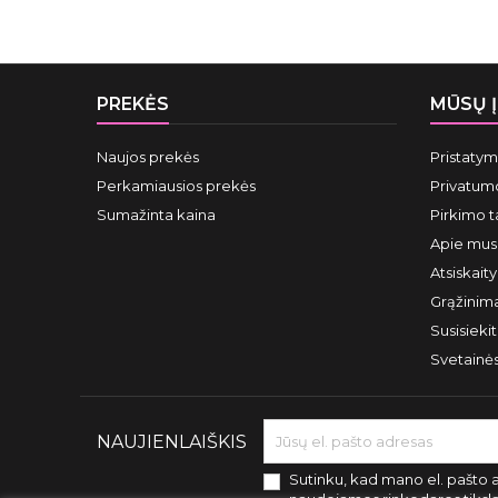
PREKĖS
MŪSŲ 
Naujos prekės
Pristaty
Perkamiausios prekės
Privatumo
Sumažinta kaina
Pirkimo t
Apie mus
Atsiskait
Grąžinima
Susisieki
Svetainė
NAUJIENLAIŠKIS
Sutinku, kad mano el. pašto 