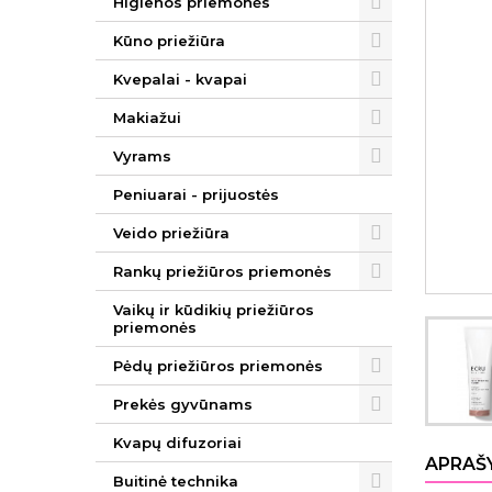
Higienos priemonės
Kūno priežiūra
Kvepalai - kvapai
Makiažui
Vyrams
Peniuarai - prijuostės
Veido priežiūra
Rankų priežiūros priemonės
Vaikų ir kūdikių priežiūros
priemonės
Pėdų priežiūros priemonės
Prekės gyvūnams
Kvapų difuzoriai
APRAŠ
Buitinė technika