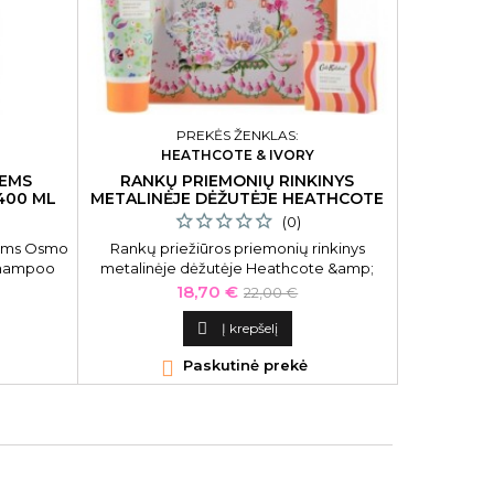
PREKĖS ŽENKLAS:
HEATHCOTE & IVORY
COSMO
EMS
RANKŲ PRIEMONIŲ RINKINYS
MOMENTI
400 ML
METALINĖJE DĖŽUTĖJE HEATHCOTE
KŪNUI IN
(0)
ams Osmo
Rankų priežiūros priemonių rinkinys
Momentin
 Shampoo
metalinėje dėžutėje Heathcote &amp;
CosmoSun 
Ivory Cath Kidston Carnival Parade Hand
Off Fo
Kaina
Bazinė
18,70 €
22,00 €
Care Tin CKFG1717, rinkinį sudaro: rankų
kaina
kremas 30 ml, rankų muilas 30 ml,

Į krepšelį
priemonė rankų mirkymui 30 g, rankų

Paskutinė prekė

balzamas 9 g