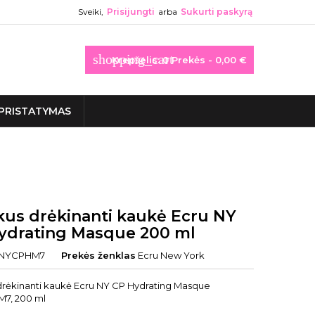
Sveiki,
Prisijungti
arba
Sukurti paskyrą
shopping_cart
Krepšelis:
0
Prekės - 0,00 €
PRISTATYMAS
kus drėkinanti kaukė Ecru NY
ydrating Masque 200 ml
NYCPHM7
Prekės ženklas
Ecru New York
drėkinanti kaukė Ecru NY CP Hydrating Masque
7, 200 ml