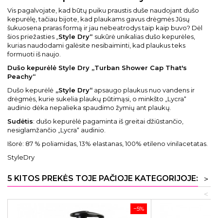
Vis pagalvojate, kad būtų puiku praustis duše naudojant dušo
kepurėlę, tačiau bijote, kad plaukams gavus drėgmės Jūsų
šukuosena praras formą ir jau nebeatrodys taip kaip buvo? Dėl
šios priežasties „
Style Dry“
sukūrė unikalias dušo kepurėles,
kurias naudodami galėsite nesibaiminti, kad plaukus teks
formuoti iš naujo.
Dušo kepurėlė Style Dry „Turban Shower Cap That's
Peachy“
Dušo kepurėlė
„Style Dry“
apsaugo plaukus nuo vandens ir
drėgmės, kurie sukelia plaukų pūtimąsi, o minkšto „Lycra“
audinio dėka nepalieka spaudimo žymių ant plaukų.
Sudėtis
: dušo kepurėlė pagaminta iš greitai džiūstančio,
nesiglamžančio „Lycra“ audinio.
Išorė: 87 % poliamidas, 13% elastanas, 100% etileno vinilacetatas.
StyleDry
5 KITOS PREKĖS TOJE PAČIOJE KATEGORIJOJE:
>
<
−5%