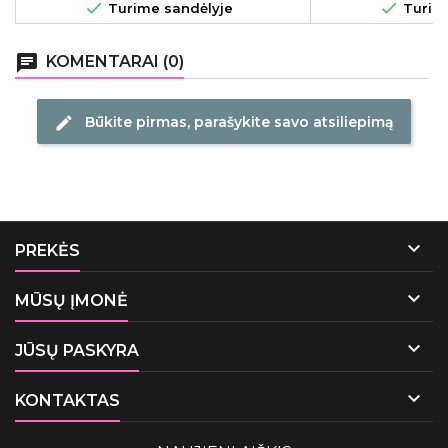


Turime sandėlyje
Turime
chat
KOMENTARAI (0)
Būkite pirmas, parašykite savo atsiliepimą
edit

PREKĖS

MŪSŲ ĮMONĖ

JŪSŲ PASKYRA

KONTAKTAS