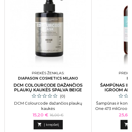
PREKĖS ŽENKLAS:
PREKĖS
DIAPASON COSMETICS MILANO
I
DCM COLOURCODE DAŽANČIOS
ŠAMPŪNAS IR 
PLAUKŲ KAUKĖS SPALVA BEIGE
IGROOM ALL
(0)
DCM Colourcode dažančios plaukų
Šampūnas ir kondic
kaukės
One 473 mliGroom „
kondicionieriaus sp
Kaina
Bazinė
Kaina
15,20 €
25,64
16,00 €
bei giliai valo ka
kaina
suteikdamas dr

Į krepšelį

žvilgesio. Tink