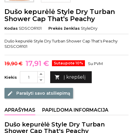
Dušo kepurėlė Style Dry Turban
Shower Cap That's Peachy
Kodas
SDSCOR101
Prekės ženklas
StyleDry
Dušo kepurėlė Style Dry Turban Shower Cap That's Peachy
SDSCOR101
17,91 €
19,90 €
Sutaupote 10%
Su PVM
Į krepšelį

Kiekis
Parašyti savo atsiliepimą
edit
APRAŠYMAS
PAPILDOMA INFORMACIJA
Dušo kepurėlė Style Dry Turban
Shower Cap That's Peachy