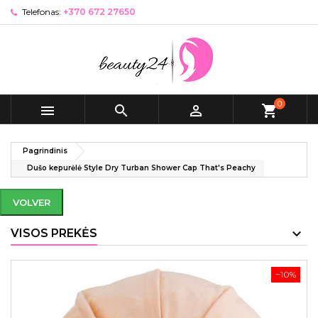
Telefonas:
+370 672 27650
0



shopping_cart
Pagrindinis
Dušo kepurėlė Style Dry Turban Shower Cap That's Peachy
VOLVER
VISOS PREKĖS
−10%