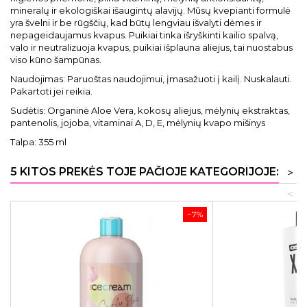
mineralų ir ekologiškai išaugintų alavijų. Mūsų kvepianti formulė
yra švelni ir be rūgščių, kad būtų lengviau išvalyti dėmes ir
nepageidaujamus kvapus. Puikiai tinka išryškinti kailio spalvą,
valo ir neutralizuoja kvapus, puikiai išplauna aliejus, tai nuostabus
viso kūno šampūnas.
Naudojimas: Paruoštas naudojimui, įmasažuoti į kailį. Nuskalauti.
Pakartoti jei reikia.
Sudėtis: Organinė Aloe Vera, kokosų aliejus, mėlynių ekstraktas,
pantenolis, jojoba, vitaminai A, D, E, mėlynių kvapo mišinys
Talpa: 355 ml
5 KITOS PREKĖS TOJE PAČIOJE KATEGORIJOJE:
>
<
−7%