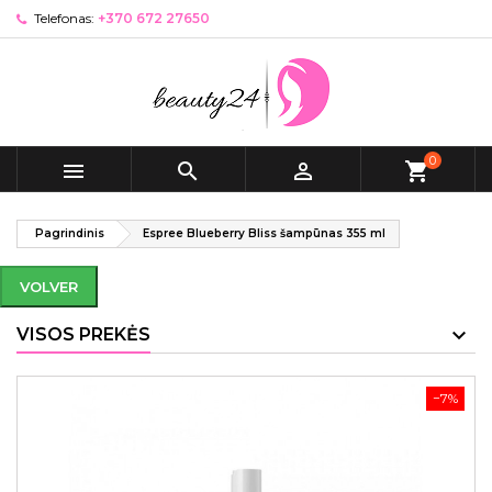
Telefonas:
+370 672 27650
0



shopping_cart
Pagrindinis
Espree Blueberry Bliss šampūnas 355 ml
VOLVER
VISOS PREKĖS
−7%