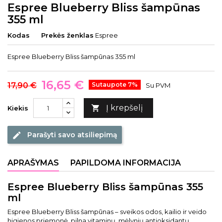
Espree Blueberry Bliss šampūnas
355 ml
Kodas
Prekės ženklas
Espree
Espree Blueberry Bliss šampūnas 355 ml
16,65 €
17,90 €
Sutaupote 7%
Su PVM
Į krepšelį

Kiekis
Parašyti savo atsiliepimą
edit
APRAŠYMAS
PAPILDOMA INFORMACIJA
Espree Blueberry Bliss šampūnas 355
ml
Espree Blueberry Bliss šampūnas – sveikos odos, kailio ir veido
higienos priemonė, pilna vitaminų, mėlynių antioksidantų,