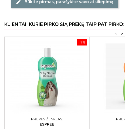
Būkite pirmas, parašykite savo atsiliepimą
edit
KLIENTAI, KURIE PIRKO ŠIĄ PREKĘ TAIP PAT PIRKO:
<
>
−7%
PREKĖS ŽENKLAS:
PREKĖS
ESPREE
E