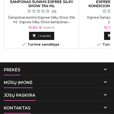
ŠAMPŪNAS ŠUNIMS ESPREE SILKY
ESPREE 
SHOW 354 ML
KONDICIONIER
(0)
Šampūnas šunims Espree Silky Show 354
Espree Šampūnas
ml Espree Silky Show šampūnas –
2in
sudėtyje turi natūralių šilko proteinų ir
Kaina
Bazinė
Kaina
15,80 €
16,73
16,99 €
dygmenų aliejaus, kuris: išvalo, maitina ir
kaina
drėkina sausą bei pažeistą kailį.

Į krepšelį



Turime sandėlyje
Turime

PREKĖS

MŪSŲ ĮMONĖ

JŪSŲ PASKYRA

KONTAKTAS