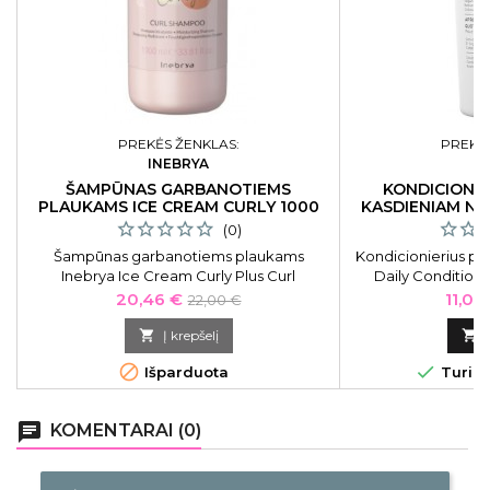
PREKĖS ŽENKLAS:
PREKĖS
INEBRYA
O
ŠAMPŪNAS GARBANOTIEMS
KONDICIONI
PLAUKAMS ICE CREAM CURLY 1000
KASDIENIAM NA
ML
4
(0)
Šampūnas garbanotiems plaukams
Kondicionierius p
Inebrya Ice Cream Curly Plus Curl
Daily Condition
Shampoo ICE26368, 1000 ml
kasdieniam naudoj
Kaina
Bazinė
Kaina
20,46 €
11,05
22,00 €
plauka
kaina

Į krepšelį



Išparduota
Turime
chat
KOMENTARAI (0)