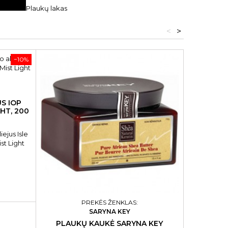
Plaukų lakas
<
>
−10%
US IOP
HT, 200
ejus Isle
st Light
PREKĖS ŽENKLAS:
SARYNA KEY
PLAUKŲ KAUKĖ SARYNA KEY
PRAUSIM