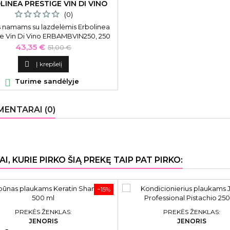
LINEA PRESTIGE VIN DI VINO
250 ML
(0)
 namams su lazdelėmis Erbolinea
ge Vin Di Vino ERBAMBVIN250, 250
ml
Kaina
Bazinė
43,35 €
51,00 €
kaina

Į krepšelį

Turime sandėlyje
ENTARAI (0)
AI, KURIE PIRKO ŠIĄ PREKĘ TAIP PAT PIRKO:
−15%
PREKĖS ŽENKLAS:
PREKĖS ŽENKLAS:
JENORIS
JENORIS