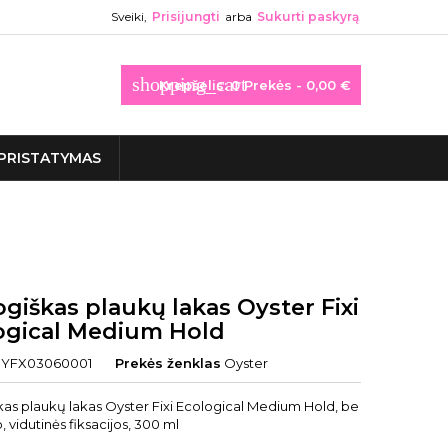
Sveiki,
Prisijungti
arba
Sukurti paskyrą
shopping_cart
Krepšelis:
0
Prekės - 0,00 €
PRISTATYMAS
giškas plaukų lakas Oyster Fixi
ogical Medium Hold
YFX03060001
Prekės ženklas
Oyster
kas plaukų lakas Oyster Fixi Ecological Medium Hold, be
, vidutinės fiksacijos, 300 ml