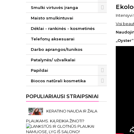
Ekolo
Smulki virtuvės įranga
Intensyvi
Maisto smulkintuvai
Visi beau
Dėklai - rankinės - kosmetinės
Naudoji
Telefonų aksesuarai
„Oyster“ 
Darbo aprangos/tunikos
Patalynės/ užvalkalai
Papildai
Biocos natūrali kosmetika
POPULIARIAUSI STRAIPSNIAI
KERATINO NAUDA IR ŽALA
PLAUKAMS. KĄ REIKIA ŽINOTI?