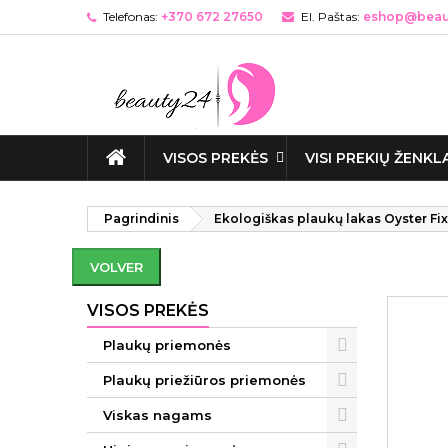
Telefonas:
+370 672 27650
El. Paštas:
eshop@beaut
VISOS PREKĖS
VISI PREKIŲ ŽENKL
Pagrindinis
Ekologiškas plaukų lakas Oyster Fi
VOLVER
VISOS PREKĖS
Plaukų priemonės
Plaukų priežiūros priemonės
Viskas nagams