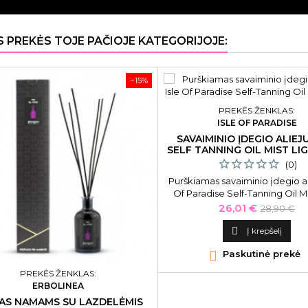
S PREKĖS TOJE PAČIOJE KATEGORIJOJE:
−15%
PREKĖS ŽENKLAS:
ISLE OF PARADISE
SAVAIMINIO ĮDEGIO ALIEJ
SELF TANNING OIL MIST LIG
ML IP890114
(0)
Purškiamas savaiminio įdegio ali
Of Paradise Self-Tanning Oil Mi
IP890114, 200 ml
Kaina
Bazinė
26,01 €
28,90 €
kaina

Į krepšelį

Paskutinė prekė
PREKĖS ŽENKLAS:
ERBOLINEA
AS NAMAMS SU LAZDELĖMIS