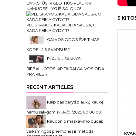
LANKSTŪS IR GLOTNŪS PLAUKAI
NAMUOSE, LYG IŠ SALONO!
5 KITO
PLEISKANOS. KADA ODA SAUSA, O
KADA REIKIA GYDYTI?
GALVOS ODOS ŠVEITIMAS.
KODĖL JIS SVARBUS?
PLAUKŲ ŠAKNYS
RIEBALUOTOS. AR TIKRAI GALVOS ODA
YRA RIEBI?
RECENT ARTICLES
Kaip pasidaryti plaukų kaukę
namų sąlygomis?
04/01/2025 00:00:00
Raudonio maskavimo būdai:
veiksmingos priemonės ir metodai
KVAP