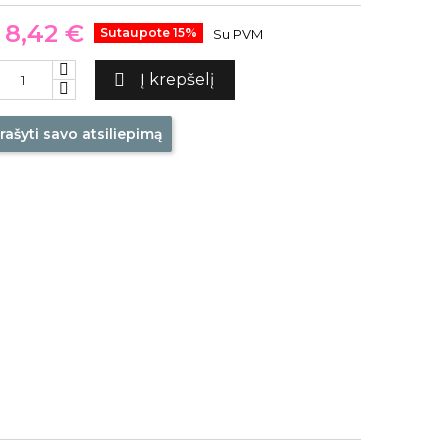
8,42 €
Sutaupote 15%
Su PVM

Į krepšelį
rašyti savo atsiliepimą