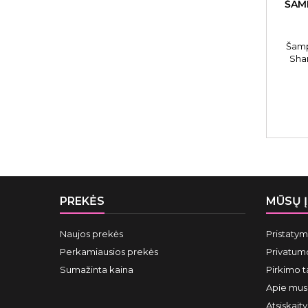
ŠAM
Šamp
Sha
PREKĖS
MŪSŲ 
Naujos prekės
Pristaty
Perkamiausios prekės
Privatumo
Sumažinta kaina
Pirkimo t
Apie mus
Atsiskait