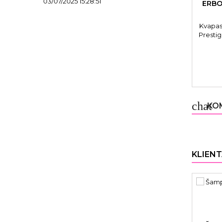
03/07/2025 15:28:51
ERBO
Kvapas
Presti
chat
KOM
KLIENT