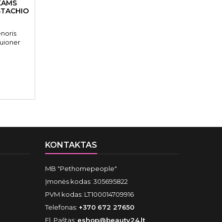
KAMS
STACHIO
noris
tuioner
 300 ml
ingumo ir
s odą.
KONTAKTAS
MB "Pethomepeople"
Įmonės kodas: 305695822
PVM kodas: LT100014709916
Telefonas:
+370 672 27650
El. Paštas:
eshop@beauty24.lt