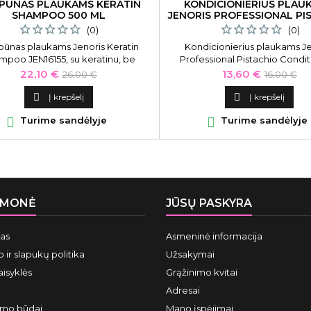
PŪNAS PLAUKAMS KERATIN
KONDICIONIERIUS PLAU
SHAMPOO 500 ML
JENORIS PROFESSIONAL PI
300 ML
(0)
(0)
ūnas plaukams Jenoris Keratin
Kondicionierius plaukams Je
mpoo JEN16155, su keratinu, be
Professional Pistachio Condi
druskų, 500 ml
JEN16182 su pistacijų aliejumi,
Kaina
Bazinė
Kaina
Bazinė
22,10 €
13,60 €
26,00 €
16,00 €
Kondicionierius plaukams elast
kaina
kaina
padės išlaikyti sveiką galvo

Į krepšelį

Į krepšelį

Turime sandėlyje

Turime sandėlyje
ĮMONĖ
JŪSŲ PASKYRA
mas
Asmeninė informacija
 ir slapukų politika
Užsakymai
aisyklės
Grąžinimo kvitai
Adresai
ymo būdai
Mano įspėjimai