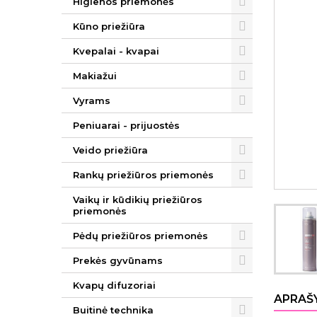
Higienos priemonės
Kūno priežiūra
Kvepalai - kvapai
Makiažui
Vyrams
Peniuarai - prijuostės
Veido priežiūra
Rankų priežiūros priemonės
Vaikų ir kūdikių priežiūros
priemonės
Pėdų priežiūros priemonės
Prekės gyvūnams
Kvapų difuzoriai
APRAŠ
Buitinė technika