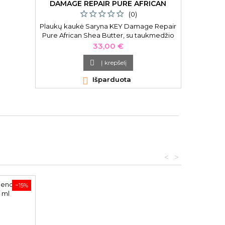
DAMAGE REPAIR PURE AFRICAN
SHEA BUTTER, SU TAUKMEDŽIO
(0)
SVIESTU 300 ML
Plaukų kaukė Saryna KEY Damage Repair
Prausimo
Pure African Shea Butter, su taukmedžio
Remineral
sviestu, atstatomoji, skirta pažeistiems
Plan
Kaina
33,00 €
plaukams, 300 ml

Į krepšelį

Išparduota
<
>
−15%