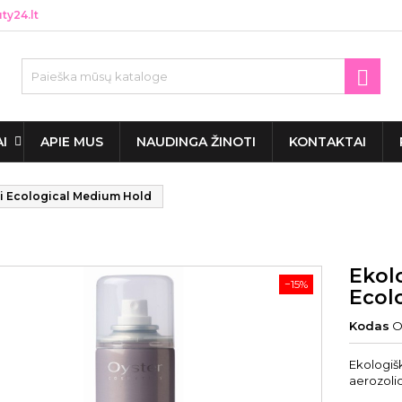
y24.lt

AI
APIE MUS
NAUDINGA ŽINOTI
KONTAKTAI
xi Ecological Medium Hold
Ekolo
−15%
Ecol
Kodas
O
Ekologiš
aerozolio