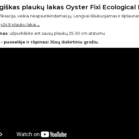
giškas plaukų lakas Oyster Fixi Ecologica
 fiksacija, veikia neapsunkindamas jų. Lengvai iššukuojamas ir išplaun
ty24.lt plaukų lakai→
mas
: užpurkškite ant sausų plaukų 25-30 cm atstumu.
- puoselėja ir rūpinasi Jūsų išskirtiniu grožiu.