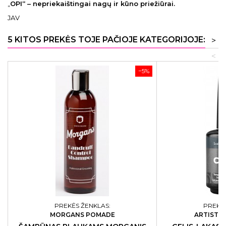
„
OPI“ – nepriekaištingai nagų ir kūno priežiūrai.
JAV
5 KITOS PREKĖS TOJE PAČIOJE KATEGORIJOJE:
>
<
−5%
PREKĖS ŽENKLAS:
PREKĖS
MORGANS POMADE
ARTISTIC