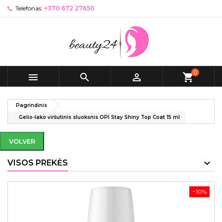
Telefonas:
+370 672 27650
0



shopping_cart
Pagrindinis
Gelio-lako viršutinis sluoksnis OPI Stay Shiny Top Coat 15 ml
VOLVER
VISOS PREKĖS
−10%