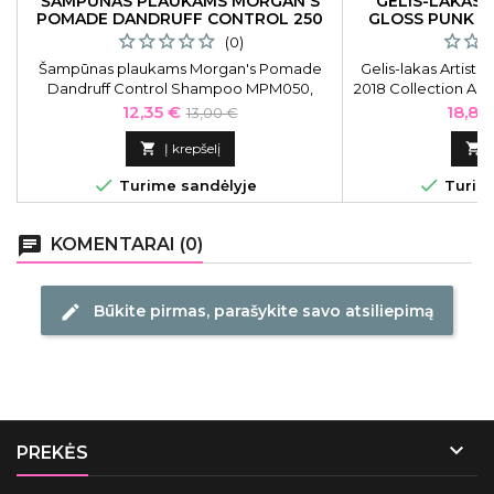
ŠAMPŪNAS PLAUKAMS MORGAN'S
GELIS-LAKAS 
POMADE DANDRUFF CONTROL 250
GLOSS PUNK A
ML
GLE
(0)
Šampūnas plaukams Morgan's Pomade
Gelis-lakas Artist
Dandruff Control Shampoo MPM050,
2018 Collection A S
skirtas vyrams, nuo pleiskanų, 250 ml
Gog-Gles AR
Kaina
Bazinė
Kaina
12,35 €
18,81
13,00 €
kaina

Į krepšelį



Turime sandėlyje
Turime
chat
KOMENTARAI (0)
Būkite pirmas, parašykite savo atsiliepimą
edit

PREKĖS