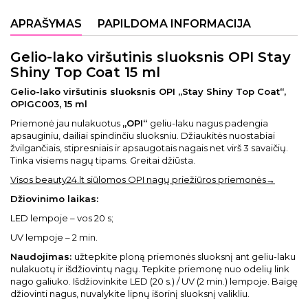
APRAŠYMAS
PAPILDOMA INFORMACIJA
Gelio-lako viršutinis sluoksnis OPI Stay
Shiny Top Coat 15 ml
Gelio-lako viršutinis sluoksnis OPI „Stay Shiny Top Coat“,
OPIGC003, 15 ml
Priemonė jau nulakuotus
„OPI“
geliu-laku nagus padengia
apsauginiu, dailiai spindinčiu sluoksniu. Džiaukitės nuostabiai
žvilgančiais, stipresniais ir apsaugotais nagais net virš 3 savaičių.
Tinka visiems nagų tipams. Greitai džiūsta.
Visos beauty24.lt siūlomos OPI nagų priežiūros priemonės→
Džiovinimo laikas:
LED lempoje – vos 20 s;
UV lempoje – 2 min.
Naudojimas:
užtepkite ploną priemonės sluoksnį ant geliu-laku
nulakuotų ir išdžiovintų nagų. Tepkite priemonę nuo odelių link
nago galiuko. Išdžiovinkite LED (20 s.) / UV (2 min.) lempoje. Baigę
džiovinti nagus, nuvalykite lipnų išorinį sluoksnį valikliu.