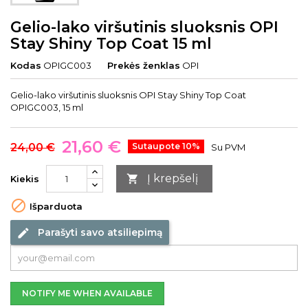
Gelio-lako viršutinis sluoksnis OPI
Stay Shiny Top Coat 15 ml
Kodas
OPIGC003
Prekės ženklas
OPI
Gelio-lako viršutinis sluoksnis OPI Stay Shiny Top Coat
OPIGC003, 15 ml
21,60 €
24,00 €
Sutaupote 10%
Su PVM
Į krepšelį

Kiekis

Išparduota
Parašyti savo atsiliepimą
edit
NOTIFY ME WHEN AVAILABLE