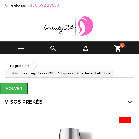
Telefonas:
+370 672 27650
0



shopping_cart
Pagrindinis
Hibridinis nagų lakas OPI LA Espresso Your Inner Self 15 ml
VOLVER
VISOS PREKĖS
−10%