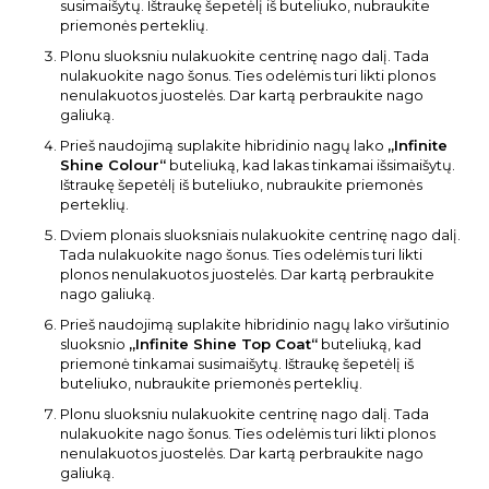
susimaišytų. Ištraukę šepetėlį iš buteliuko, nubraukite
priemonės perteklių.
Plonu sluoksniu nulakuokite centrinę nago dalį. Tada
nulakuokite nago šonus. Ties odelėmis turi likti plonos
nenulakuotos juostelės. Dar kartą perbraukite nago
galiuką.
Prieš naudojimą suplakite hibridinio nagų lako
„Infinite
Shine Colour“
buteliuką, kad lakas tinkamai išsimaišytų.
Ištraukę šepetėlį iš buteliuko, nubraukite priemonės
perteklių.
Dviem plonais sluoksniais nulakuokite centrinę nago dalį.
Tada nulakuokite nago šonus. Ties odelėmis turi likti
plonos nenulakuotos juostelės. Dar kartą perbraukite
nago galiuką.
Prieš naudojimą suplakite hibridinio nagų lako viršutinio
sluoksnio
„Infinite Shine Top Coat“
buteliuką, kad
priemonė tinkamai susimaišytų. Ištraukę šepetėlį iš
buteliuko, nubraukite priemonės perteklių.
Plonu sluoksniu nulakuokite centrinę nago dalį. Tada
nulakuokite nago šonus. Ties odelėmis turi likti plonos
nenulakuotos juostelės. Dar kartą perbraukite nago
galiuką.