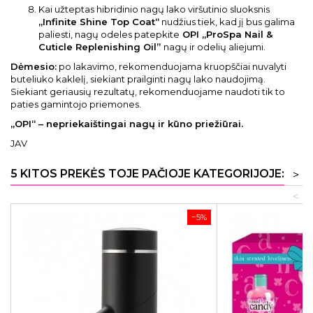
Kai užteptas hibridinio nagų lako viršutinio sluoksnis
„Infinite Shine Top Coat“
nudžius tiek, kad jį bus galima
paliesti, nagų odeles patepkite
OPI „ProSpa Nail &
Cuticle Replenishing Oil”
nagų ir odelių aliejumi.
Dėmesio:
po lakavimo, rekomenduojama kruopščiai nuvalyti
buteliuko kaklelį, siekiant prailginti nagų lako naudojimą.
Siekiant geriausių rezultatų, rekomenduojame naudoti tik to
paties gamintojo priemones.
„OPI“ – nepriekaištingai nagų ir kūno priežiūrai.
JAV
5 KITOS PREKĖS TOJE PAČIOJE KATEGORIJOJE:
>
<
−5%