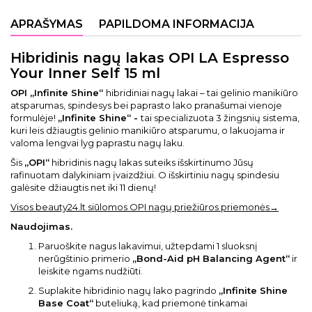
APRAŠYMAS
PAPILDOMA INFORMACIJA
Hibridinis nagų lakas OPI LA Espresso
Your Inner Self 15 ml
OPI „Infinite Shine“
hibridiniai nagų lakai – tai gelinio manikiūro
atsparumas, spindesys bei paprasto lako pranašumai vienoje
formulėje!
„Infinite Shine“ -
tai specializuota 3 žingsnių sistema,
kuri leis džiaugtis gelinio manikiūro atsparumu, o lakuojama ir
valoma lengvai lyg paprastu nagų laku.
Šis
„OPI“
hibridinis nagų lakas suteiks išskirtinumo Jūsų
rafinuotam dalykiniam įvaizdžiui. O išskirtiniu nagų spindesiu
galėsite džiaugtis net iki 11 dienų!
Visos beauty24.lt siūlomos OPI nagų priežiūros priemonės→
Naudojimas
.
Paruoškite nagus lakavimui, užtepdami 1 sluoksnį
nerūgštinio primerio
„Bond-Aid pH Balancing Agent“
ir
leiskite ngams nudžiūti.
Suplakite hibridinio nagų lako pagrindo
„Infinite Shine
Base Coat“
buteliuką, kad priemonė tinkamai