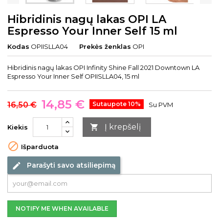
Hibridinis nagų lakas OPI LA
Espresso Your Inner Self 15 ml
Kodas
OPIISLLA04
Prekės ženklas
OPI
Hibridinis nagų lakas OPI Infinity Shine Fall 2021 Downtown LA
Espresso Your Inner Self OPIISLLA04, 15 ml
14,85 €
16,50 €
Sutaupote 10%
Su PVM
Į krepšelį

Kiekis

Išparduota
Parašyti savo atsiliepimą
edit
NOTIFY ME WHEN AVAILABLE