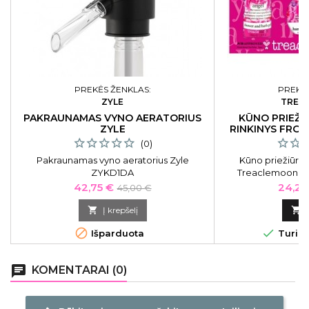
PREKĖS ŽENKLAS:
PREKĖS
ZYLE
TREA
PAKRAUNAMAS VYNO AERATORIUS
KŪNO PRIEŽI
ZYLE
RINKINYS FRO
WOND
(0)
Pakraunamas vyno aeratorius Zyle
Kūno priežiūros
ZYKD1DA
Treaclemoon Fr
Wonderlan
Kaina
Bazinė
Kaina
42,75 €
24,21
45,00 €
kaina

Į krepšelį



Išparduota
Turime
chat
KOMENTARAI (0)