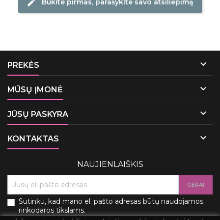
Būkite pirmas, parašykite savo atsiliepimą
edit

PREKĖS

MŪSŲ ĮMONĖ

JŪSŲ PASKYRA

KONTAKTAS
NAUJIENLAIŠKIS
Sutinku, kad mano el. pašto adresas būtų naudojamos
rinkodaros tikslams.