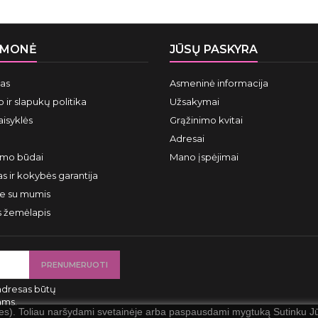
ĮMONĖ
JŪSŲ PASKYRA
mas
Asmeninė informacija
 ir slapukų politika
Užsakymai
aisyklės
Grąžinimo kvitai
Adresai
ymo būdai
Mano įspėjimai
s ir kokybės garantija
te su mumis
s žemėlapis
adresas būtų
ams.
ies). Toliau naršydami svetainėje arba paspausdami mygtuką Sutinku Jūs