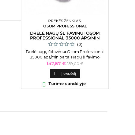
PREKĖS ŽENKLAS:
OSOM PROFESSIONAL
DRĖLĖ NAGŲ ŠLIFAVIMUI OSOM
PLAUKŲ T
PROFESSIONAL 35000 APS/MIN
BALTA
(0)
Drėlė nagų šlifavimui Osom Professional
Plaukų tie
35000 aps/min balta Nagų šlifavimo
karščio
aparatas-drėlė Osom Professional Nail
Kaina
Bazinė
147,87 €
159,00 €
Drill Machine OSOMSN353, 35000
kaina
aps./min., balta

Į krepšelį

Turime sandėlyje
