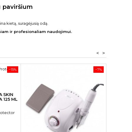
u paviršium
ina kietą, suragėjusią odą.
tiniam ir profesionaliam naudojimui.
<
>
−15%
−7%
A SKIN
 125 ML
rotector