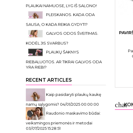
PLAUKAI NAMUOSE, LYG IŠ SALONO!
PLEISKANOS. KADA ODA
SAUSA, O KADA REIKIA GYDYTI?
PAVIR
GALVOS ODOS ŠVEITIMAS.
KODĖL JIS SVARBUS?
Pa
PLAUKŲ ŠAKNYS
RIEBALUOTOS. AR TIKRAI GALVOS ODA
YRA RIEBI?
RECENT ARTICLES
Kaip pasidaryti plaukų kaukę
chat
KOM
namų sąlygomis?
04/01/2025 00:00:00
Raudonio maskavimo būdai:
veiksmingos priemonės ir metodai
03/07/2025 15:28:51