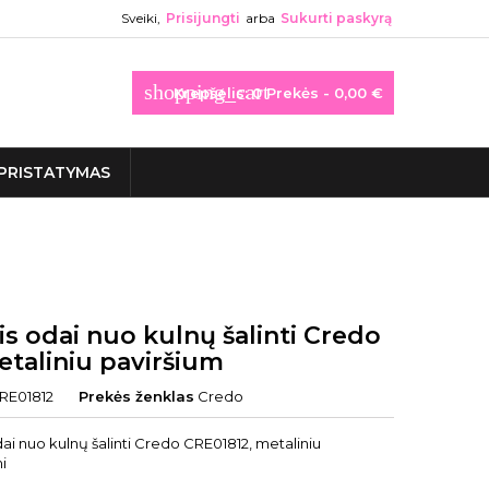
Sveiki,
Prisijungti
arba
Sukurti paskyrą
shopping_cart
Krepšelis:
0
Prekės - 0,00 €
PRISTATYMAS
is odai nuo kulnų šalinti Credo
etaliniu paviršium
RE01812
Prekės ženklas
Credo
dai nuo kulnų šalinti Credo CRE01812, metaliniu
i