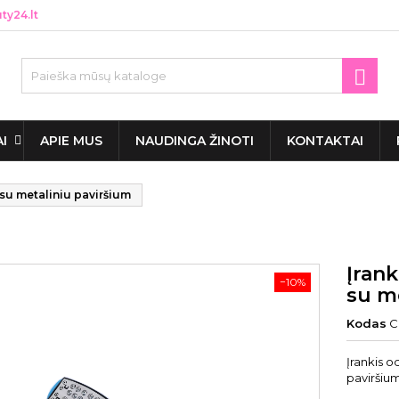
y24.lt

AI
APIE MUS
NAUDINGA ŽINOTI
KONTAKTAI
 su metaliniu paviršium
Įrank
−10%
su m
Kodas
C
Įrankis o
paviršium