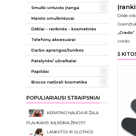
Įrank
Smulki virtuvės įranga
Dildė odo
Maisto smulkintuvai
Gremžtuka
Dėklai - rankinės - kosmetinės
„Credo“ 
Telefonų aksesuarai
credo
Darbo aprangos/tunikos
5 KITO
Patalynės/ užvalkalai
Papildai
Biocos natūrali kosmetika
POPULIARIAUSI STRAIPSNIAI
KERATINO NAUDA IR ŽALA
PLAUKAMS. KĄ REIKIA ŽINOTI?
LANKSTŪS IR GLOTNŪS