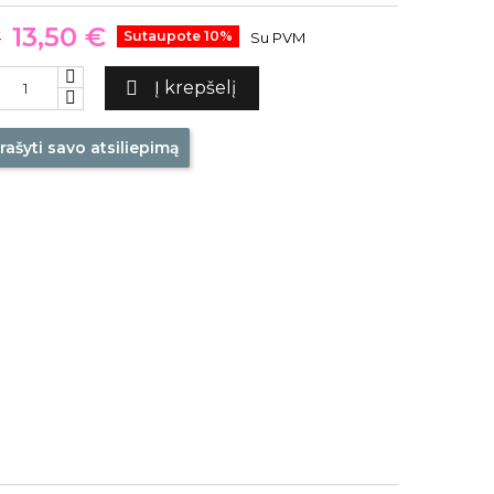
13,50 €
€
Sutaupote 10%
Su PVM

Į krepšelį
rašyti savo atsiliepimą