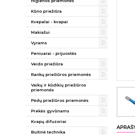
Higienos priemonės
Kūno priežiūra
Kvepalai - kvapai
Makiažui
Vyrams
Peniuarai - prijuostės
Veido priežiūra
Rankų priežiūros priemonės
Vaikų ir kūdikių priežiūros
priemonės
Pėdų priežiūros priemonės
Prekės gyvūnams
Kvapų difuzoriai
APRAŠ
Buitinė technika