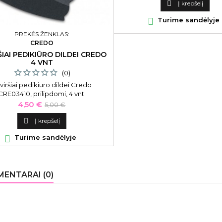

Į krepšelį

Turime sandėlyje
PREKĖS ŽENKLAS:
CREDO
ŠIAI PEDIKIŪRO DILDEI CREDO
4 VNT
(0)
viršiai pedikiūro dildei Credo
CRE03410, prilipdomi, 4 vnt.
Kaina
Bazinė
4,50 €
5,00 €
kaina

Į krepšelį

Turime sandėlyje
ENTARAI (0)