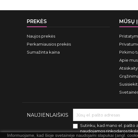
PREKĖS
MŪSŲ 
Naujos prekės
Pristaty
Perkamiausios prekės
Privatumo
Sumažinta kaina
Pirkimo t
Apie mus
Atsiskait
Grąžinima
Susisieki
Svetainė
NAUJIENLAIŠKIS
Sutinku, kad mano el. pašto 
naudojamos rinkodaros tiksl
Informuojame, kad šioje svetainėje naudojami slapukai (angl. cook