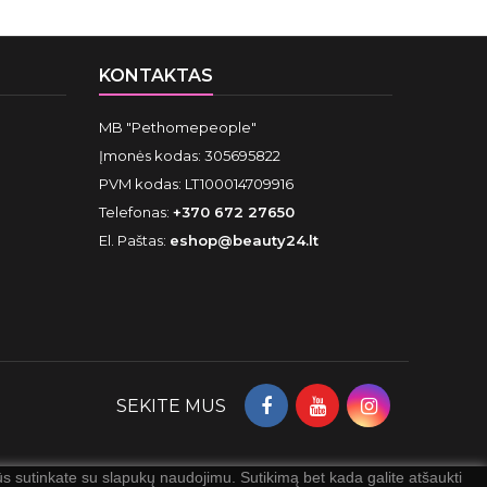
KONTAKTAS
MB "Pethomepeople"
Įmonės kodas: 305695822
PVM kodas: LT100014709916
Telefonas:
+370 672 27650
El. Paštas:
eshop@beauty24.lt
SEKITE MUS
 sutinkate su slapukų naudojimu. Sutikimą bet kada galite atšaukti