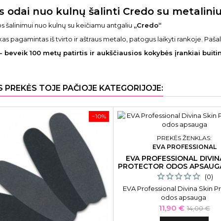
is odai nuo kulnų šalinti Credo su metalini
s šalinimui nuo kulnų su keičiamu antgaliu
„Credo“
s pagamintas iš tvirto ir aštraus metalo, patogus laikyti rankoje. Pašal
- beveik 100 metų patirtis ir aukščiausios kokybės įrankiai bui
S PREKĖS TOJE PAČIOJE KATEGORIJOJE:
−10%
PREKĖS ŽENKLAS:
EVA PROFESSIONAL
EVA PROFESSIONAL DIVIN
PROTECTOR ODOS APSAUGA
(0)
EVA Professional Divina Skin P
odos apsauga
Kaina
Bazinė
11,90 €
14,00 €
kaina