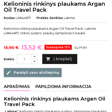
Kelioninis rinkinys plaukams Argan
Oil Travel Pack
Kodas
LAK44817
Prekės ženklas
Lakme
Kelioninis rinkinys plaukams Argan Oil Travel Pack Lakme
LAK44817, rinkinį sudaro: plaukų šampūnas ir kaukė
13,52 €
15,90 €
Sutaupote 15%
Su PVM
Į krepšelį

Kiekis
Parašyti savo atsiliepimą
edit
APRAŠYMAS
PAPILDOMA INFORMACIJA
Kelioninis rinkinys plaukams Argan Oil
Travel Pack
„
Lakme“
kelioninį rinkinį plaukams sudaro: šampūnas plaukams