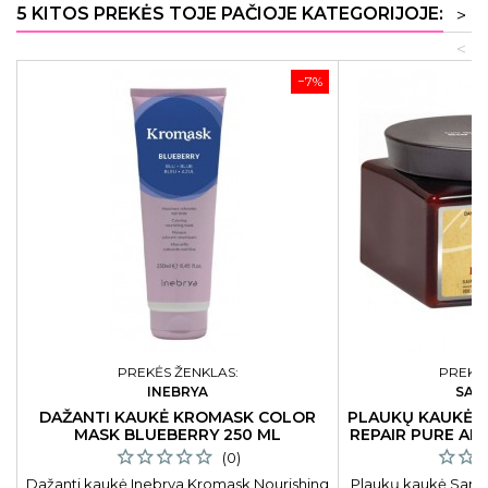
5 KITOS PREKĖS TOJE PAČIOJE KATEGORIJOJE:
>
<
−7%
PREKĖS ŽENKLAS:
PREKĖS
INEBRYA
SAR
DAŽANTI KAUKĖ KROMASK COLOR
PLAUKŲ KAUKĖ 
MASK BLUEBERRY 250 ML
REPAIR PURE AF
SU TAUKMEDŽI
(0)
Dažanti kaukė Inebrya Kromask Nourishing
Plaukų kaukė Sary