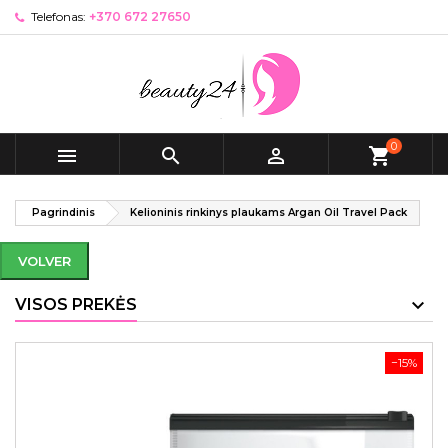
Telefonas:
+370 672 27650
0



shopping_cart
Pagrindinis
Kelioninis rinkinys plaukams Argan Oil Travel Pack
VOLVER
VISOS PREKĖS
−15%