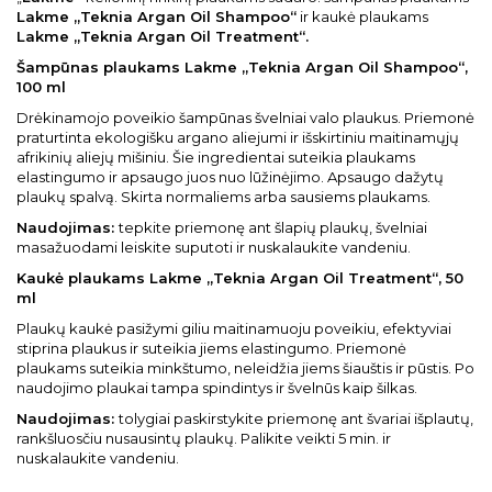
Lakme „Teknia Argan Oil Shampoo“
ir kaukė plaukams
Lakme „Teknia Argan Oil Treatment“.
Šampūnas plaukams Lakme „Teknia Argan Oil Shampoo“,
100 ml
Drėkinamojo poveikio šampūnas švelniai valo plaukus. Priemonė
praturtinta ekologišku argano aliejumi ir išskirtiniu maitinamųjų
afrikinių aliejų mišiniu. Šie ingredientai suteikia plaukams
elastingumo ir apsaugo juos nuo lūžinėjimo. Apsaugo dažytų
plaukų spalvą. Skirta normaliems arba sausiems plaukams.
Naudojimas:
tepkite priemonę ant šlapių plaukų, švelniai
masažuodami leiskite suputoti ir nuskalaukite vandeniu.
Kaukė plaukams Lakme „Teknia Argan Oil Treatment“,
50
ml
Plaukų kaukė pasižymi giliu maitinamuoju poveikiu, efektyviai
stiprina plaukus ir suteikia jiems elastingumo. Priemonė
plaukams suteikia minkštumo, neleidžia jiems šiauštis ir pūstis. Po
naudojimo plaukai tampa spindintys ir švelnūs kaip šilkas.
Naudojimas:
tolygiai paskirstykite priemonę ant švariai išplautų,
rankšluosčiu nusausintų plaukų. Palikite veikti 5 min. ir
nuskalaukite vandeniu.