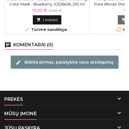
Color Mask - Blueberry, ICE26456, 250 ml
Pure African Shea 
sviestu, atstatomo
Kaina
Bazinė
Ka
19,53 €
33
21,00 €
plauka
kaina

Į krepšelį



Turime sandėlyje
Išp
chat
KOMENTARAI (0)
Būkite pirmas, parašykite savo atsiliepimą
edit

PREKĖS

MŪSŲ ĮMONĖ

JŪSŲ PASKYRA