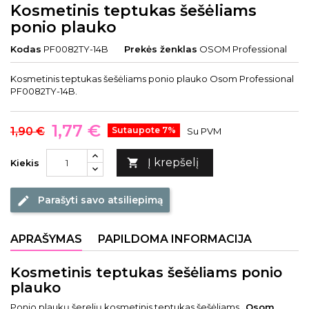
Kosmetinis teptukas šešėliams
ponio plauko
Kodas
PF0082TY-14B
Prekės ženklas
OSOM Professional
Kosmetinis teptukas šešėliams ponio plauko Osom Professional
PF0082TY-14B.
1,77 €
1,90 €
Sutaupote 7%
Su PVM
Į krepšelį

Kiekis
Parašyti savo atsiliepimą
edit
APRAŠYMAS
PAPILDOMA INFORMACIJA
Kosmetinis teptukas šešėliams ponio
plauko
Ponio plaukų šerelių kosmetinis teptukas šešėliams
„Osom