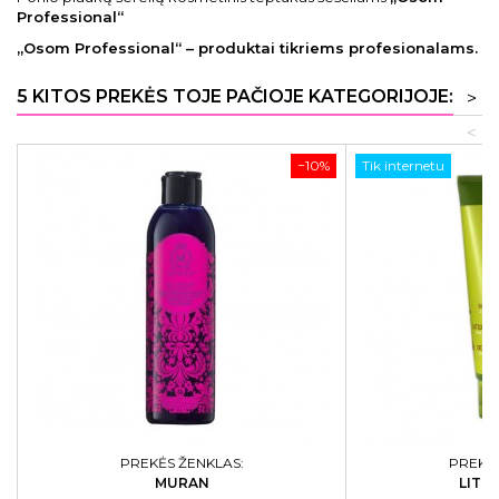
Professional“
„Osom Professional“ – produktai tikriems profesionalams.
5 KITOS PREKĖS TOJE PAČIOJE KATEGORIJOJE:
>
<
−10%
Tik internetu
PREKĖS ŽENKLAS:
PREKĖS
MURAN
LITT