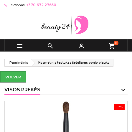
Telefonas:
+370 672 27650
0



shopping_cart
Pagrindinis
Kosmetinis teptukas šešėliams ponio plauko
VOLVER
VISOS PREKĖS
−7%