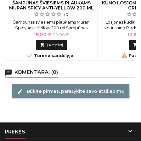
ŠAMPŪNAS ŠVIESIEMS PLAUKAMS
KŪNO LOSJONAS
MURAN SPICY ANTI-YELLOW 200 ML
GREE
(0)
Šampūnas šviesiems plaukams Muran
Losjonas kūdikia
Spicy Anti-Yellow 200 ml Šampūnas
Nourishing Body Lo
šviesiems Muran Spicy Blondie Anti-Yellow
drėkina, maitina i
Kaina
Bazinė
Kaina
18,00 €
12,67
20,00 €
Shampoo MSPBLSH01, neutralizuojantis
kaina
geltoną atspalvį,

Į krepšelį



Turime sandėlyje
Pasku
chat
KOMENTARAI (0)
Būkite pirmas, parašykite savo atsiliepimą
edit

PREKĖS