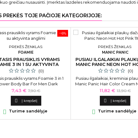
 kuo greičiau nusausinti. Įmerktas lazdeles rekomenduojama naudoti iki
S PREKĖS TOJE PAČIOJE KATEGORIJOJE:
−6%
PREKĖS ŽENKLAS:
PREKĖS ŽENKLAS:
FOAMIE
MANIC PANIC
TASIS PRAUSIKLIS VYRAMS
PUSIAU ILGALAIKIAI PLAUK
AMIE 3 IN 1 SU AKTYVINTA
MANIC PANIC NEON HOT H
ANGLIMI
118 ML
(0)
(0)
is prausiklis vyrams Foamie 3 in 1
Pusiau ilgalaikiai, kreminiai pla
ower Body Bar For Men Dark
Manic Panic Hair Color Cream 
BCH2001, su aktyvinta anglimi
Hot Pink MEU11015, 118 m
Kaina
Bazinė
Kaina
Bazinė
7,43 €
11,82 €
7,90 €
13,90 €
kaina
kaina

Į krepšelį

Į krepšelį

Turime sandėlyje

Turime sandėlyje