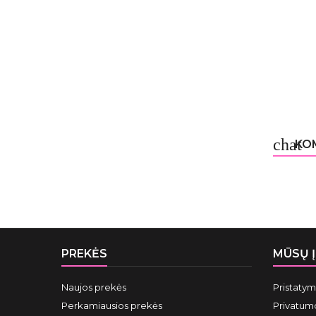
chat
KOM
PREKĖS
MŪSŲ 
Naujos prekės
Pristaty
Perkamiausios prekės
Privatumo