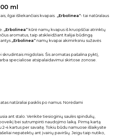
100 ml
s, ilgai išliekančiais kvapais.
„Erbolinea“
- tai natūralaus
e.
„Erbolinea“
kūrė namų kvapus iš kruopščiai atrinktų
ius aromatus, taip atskleidžiant Italijai būdingą
iantys
„Erbolinea“
namų kvapai akimirksniu sužavės
krudintais migdolais. Šis aromatas pašalina pyktį,
e arba specialiose atsipalaidavimui skirtose zonose.
matas natūraliai pasklis po namus. Norėdami
ant stalo. Venkite tiesioginių saulės spindulių,
 poveikį bei sutrumpinti naudojimo laiką. Pirmą kartą
2-4 kartus per savaitę. Tokiu būdu namuose išlaikysite
iai nepatektų ant įvairių paviršių. Jeigu taip nutiko,