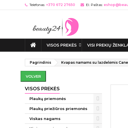
Telefonas:
+370 672 27650
El. Paštas:
eshop@beaut
VISOS PREKĖS
VISI PREKIŲ ŽENKL
Pagrindinis
Kvapas namams su lazdelėmis Canel
VOLVER
VISOS PREKĖS
Plaukų priemonės
Plaukų priežiūros priemonės
Viskas nagams