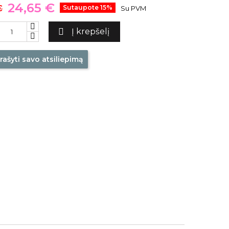
24,65 €
€
Sutaupote 15%
Su PVM

Į krepšelį
rašyti savo atsiliepimą