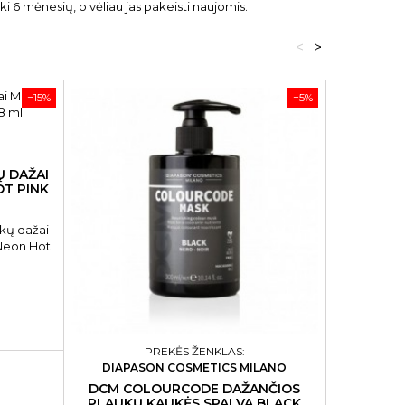
 6 mėnesių, o vėliau jas pakeisti naujomis.
<
>
−15%
−5%
ŽIRKLUT
Ų DAŽAI
OT PINK
Žirklut
ukų dažai
CRE865
Neon Hot
l

PREKĖS ŽENKLAS:
DIAPASON COSMETICS MILANO
DCM COLOURCODE DAŽANČIOS
PLAUKŲ KAUKĖS SPALVA BLACK