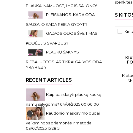
stenkitės
PLAUKAI NAMUOSE, LYG IŠ SALONO!
PLEISKANOS. KADA ODA
5 KITO
SAUSA, O KADA REIKIA GYDYTI?
GALVOS ODOS ŠVEITIMAS.
KODĖL JIS SVARBUS?
PLAUKŲ ŠAKNYS
KIE
RIEBALUOTOS. AR TIKRAI GALVOS ODA
FO
YRA RIEBI?
Kietas
RECENT ARTICLES
Sh
FMB
Kaip pasidaryti plaukų kaukę
namų sąlygomis?
04/01/2025 00:00:00
Raudonio maskavimo būdai:
veiksmingos priemonės ir metodai
03/07/2025 15:28:51