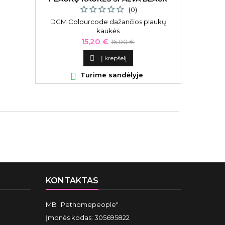
(0)
DCM Colourcode dažančios plaukų
kaukės
Kaina
Bazinė
15,20 €
16,00 €
kaina

Į krepšelį

Turime sandėlyje
KONTAKTAS
MB "Pethomepeople"
Įmonės kodas: 305695822