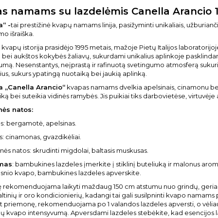
s namams su lazdelėmis Canella Arancio 
a“ -
tai prestižinė kvapų namams linija, pasižyminti unikaliais, užburiančiai
o išraiška.
kvapų istorija prasidėjo 1995 metais, mažoje Pietų Italijos laboratorijoj
 bei aukštos kokybės žaliavų, sukurdami unikalius aplinkoje pasklindanč
umą. Nesenstantys, neįprastą ir rafinuotą svetingumo atmosferą sukur
ius, sukurs ypatingą nuotaiką bei jaukią aplinką.
a „Canella Arancio“
kvapas namams dvelkia apelsinais, cinamonu bei s
iką bei suteikia vidinės ramybės. Jis puikiai tiks darbovietėse, virtuvėj
ės natos:
nės: bergamotė, apelsinas.
ės: cinamonas, gvazdikėliai.
inės natos: skrudinti migdolai, baltasis muskusas.
mas
: bambukines lazdeles įmerkite į stiklinį buteliuką ir malonus aro
snio kvapo, bambukines lazdeles apverskite.
rekomenduojama laikyti maždaug 150 cm atstumu nuo grindų, geriausia 
altinių ir oro kondicionierių, kadangi tai gali susilpninti kvapo namams
 priemonę, rekomenduojama po 1 valandos lazdeles apversti, o vėliau 
 kvapo intensyvumą. Apversdami lazdeles stebėkite, kad esencijos lašel