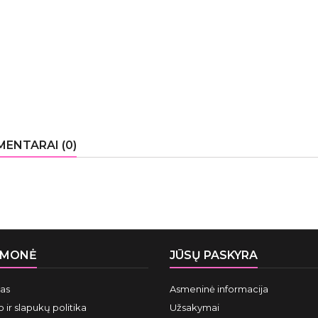
ENTARAI (0)
ĮMONĖ
JŪSŲ PASKYRA
mas
Asmeninė informacija
 ir slapukų politika
Užsakymai