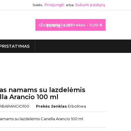
Sveiki,
Prisijungti
arba
Sukurti paskyrą
shopping_cart
Krepšelis:
0
Prekės - 0,00 €
PRISTATYMAS
as namams su lazdelėmis
la Arancio 100 ml
RBARANCIO100
Prekės ženklas
Erbolinea
amams su lazdelėmis Canella Arancio 100 ml