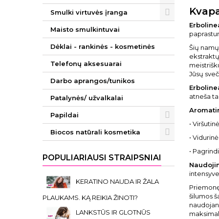
Kvapa
Smulki virtuvės įranga
Erboline
Maisto smulkintuvai
paprastum
Dėklai - rankinės - kosmetinės
Šių namų 
ekstraktų
Telefonų aksesuarai
meistrišk
Jūsų sveč
Darbo aprangos/tunikos
Erboline
atneša ta
Patalynės/ užvalkalai
Aromatin
Papildai
• Viršuti
Biocos natūrali kosmetika
• Vidurin
• Pagrind
POPULIARIAUSI STRAIPSNIAI
Naudoji
intensyve
KERATINO NAUDA IR ŽALA
Priemonę 
šilumos š
PLAUKAMS. KĄ REIKIA ŽINOTI?
naudojant
LANKSTŪS IR GLOTNŪS
maksimalų