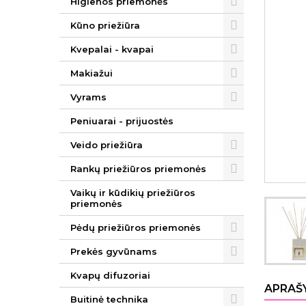
Higienos priemonės
Kūno priežiūra
Kvepalai - kvapai
Makiažui
Vyrams
Peniuarai - prijuostės
Veido priežiūra
Rankų priežiūros priemonės
Vaikų ir kūdikių priežiūros
priemonės
Pėdų priežiūros priemonės
Prekės gyvūnams
Kvapų difuzoriai
APRAŠ
Buitinė technika