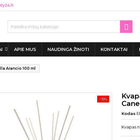
y24.lt

AI
APIE MUS
NAUDINGA ŽINOTI
KONTAKTAI
la Arancio 100 ml
Kvap
−15%
Canel
Kodas
E
Kvapas n