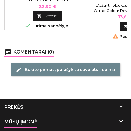
FLEURS Pikoc 1000 ml
Dažanti, plaukus k
Kaina
22,90 €
Osmo Colour Revive
2

Į krepšelį
Kaina
13,60

Turime sandėlyje


Pasku
chat
KOMENTARAI (0)
Būkite pirmas, parašykite savo atsiliepimą
edit

PREKĖS

MŪSŲ ĮMONĖ