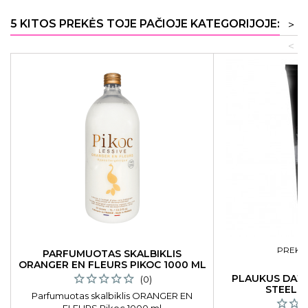
5 KITOS PREKĖS TOJE PAČIOJE KATEGORIJOJE:
>
<
PREKĖS
PARFUMUOTAS SKALBIKLIS
O
ORANGER EN FLEURS PIKOC 1000 ML
PLAUKUS DAŽ
(0)
STEEL G
Parfumuotas skalbiklis ORANGER EN