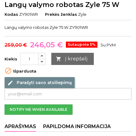
Langų valymo robotas Zyle 75 W
Kodas
ZY901WR
Prekės ženklas
Zyle
Langų valymo robotas Zyle 75 W ZY901WR
246,05 €
259,00 €
Sutaupote 5%
Su PVM
Į krepšelį

Kiekis

Išparduota
Parašyti savo atsiliepimą
edit
NOTIFY ME WHEN AVAILABLE
APRAŠYMAS
PAPILDOMA INFORMACIJA