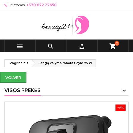
Telefonas:
+370 672 27650
0



shopping_cart
Pagrindinis
Langų valymo robotas Zyle 75 W
VOLVER
VISOS PREKĖS
−5%