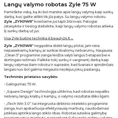
Langų valymo robotas Zyle 75 W
Pamirškite viską, ką iki šiol manėte apie langų valymą kaip sunkų
darbą, kurį galite atlikti tik jūs patys. Su langų valymo robotu
Zyle „ZY901WR“
kviečiame jus tapti žiūrovais. Patogiai
įsitaisykite ir tiesiog stebėkite, kaip langų valymo robotas atlieka
šį sunkų darbą už jus.
Visa Zyle buitinė technika iš beauty24.lt→
Zyle „ZY901WR“
negąsdina dideli langų plotai, jam nėra
nepasiekiamų kampų ar sunkiai išvalomų nešvarumų. Naujausia
„Clean 5“ programinė įranga leidžia valyti langus 5 etapais bei 4
skirtingais režimais. Palikite tokį sunkų ir varginantį darbą kaip
langų valymas šiam robotui ir suprasite, kad švariais ir spindinčiais
langais nuo šiol galima mėgautis neįdėjus jokių pastangų.
Techninės prietaiso savybės:
• Galingumas: 75 W.
• „Square Design“ technologija užtikrina, kad robotas nepaliks
nešvarių langų kraštų ir kampų, o valymo rezultatai išliks ilgam.
• „iTech Win 3.0“: tai integruota dirbtinio intelekto programinė
įranga, kuri apskaičiuoja efektyviausią maršrutą, naudodamasi
jutikliais aptinka lango stiklo ribas. Robotas suteikia galimybę
programuoti jo maršrutą, pasirenkant iš daugelio galimų valymo