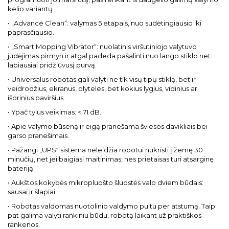
kelio variantų.
• „Advance Clean“: valymas 5 etapais, nuo sudėtingiausio iki
paprasčiausio.
• „Smart Mopping Vibrator“: nuolatinis viršutiniojo valytuvo
judėjimas pirmyn ir atgal padeda pašalinti nuo lango stiklo net
labiausiai pridžiūvusį purvą.
• Universalus robotas gali valyti ne tik visų tipų stiklą, bet ir
veidrodžius, ekranus, plyteles, bet kokius lygius, vidinius ar
išorinius paviršius.
• Ypač tylus veikimas: < 71 dB.
• Apie valymo būseną ir eigą pranešama šviesos davikliais bei
garso pranešimais.
• Pažangi „UPS“ sistema neleidžia robotui nukristi į žemę 30
minučių, net jei baigiasi maitinimas, nes prietaisas turi atsarginę
bateriją.
• Aukštos kokybės mikropluošto šluostės valo dviem būdais:
sausai ir šlapiai.
• Robotas valdomas nuotolinio valdymo pultu per atstumą. Taip
pat galima valyti rankiniu būdu, robotą laikant už praktiškos
rankenos.