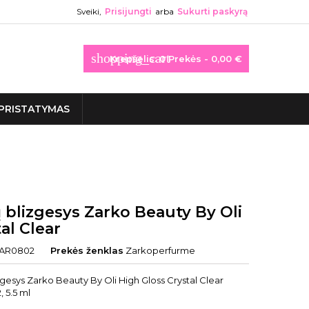
Sveiki,
Prisijungti
arba
Sukurti paskyrą
shopping_cart
Krepšelis:
0
Prekės - 0,00 €
PRISTATYMAS
 blizgesys Zarko Beauty By Oli
al Clear
AR0802
Prekės ženklas
Zarkoperfurme
gesys Zarko Beauty By Oli High Gloss Crystal Clear
 5.5 ml