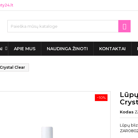
y24.lt

AI
APIE MUS
NAUDINGA ŽINOTI
KONTAKTAI
Crystal Clear
Lūpų
−10%
Cryst
Kodas
Z
Lūpų bliz
ZAR0802,