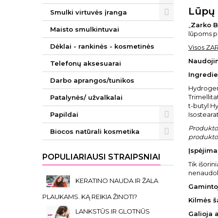
Lūpų 
Smulki virtuvės įranga
„
Zarko 
Maisto smulkintuvai
lūpoms pu
Dėklai - rankinės - kosmetinės
Visos Z
Naudoji
Telefonų aksesuarai
Ingredie
Darbo aprangos/tunikos
Hydrogen
Trimellit
Patalynės/ užvalkalai
t-butyl H
Papildai
Isosteara
Produkto 
Biocos natūrali kosmetika
produkto 
Įspėjimai
POPULIARIAUSI STRAIPSNIAI
Tik išori
nenaudok
KERATINO NAUDA IR ŽALA
Gaminto
PLAUKAMS. KĄ REIKIA ŽINOTI?
Kilmės š
LANKSTŪS IR GLOTNŪS
Galioja 