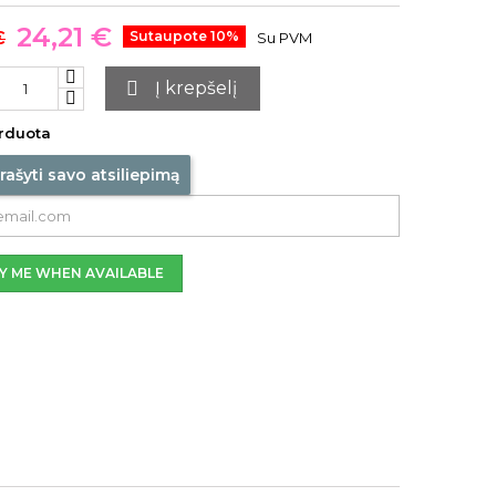
24,21 €
€
Sutaupote 10%
Su PVM

Į krepšelį
rduota
rašyti savo atsiliepimą
Y ME WHEN AVAILABLE