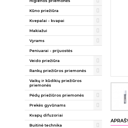
Higienos priemonės
Kūno priežiūra
Kvepalai - kvapai
Makiažui
Vyrams
Peniuarai - prijuostės
Veido priežiūra
Rankų priežiūros priemonės
Vaikų ir kūdikių priežiūros
priemonės
Pėdų priežiūros priemonės
Prekės gyvūnams
Kvapų difuzoriai
APRAŠ
Buitinė technika