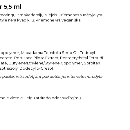
r 5,5 ml
as moringų ir makadamijų aliejais. Priemonės sudėtyje yra
tyje nėra kvapiklių. Priemonė yra veganiška.
polymer, Macadamia Ternifolia Seed Oil, Tridecyl
tate, Portulaca Pilosa Extract, Pentaerythrityl Tetra-di-
oate, Butylene/Ethylene/Styrene Copolymer, Sorbitan
zotriazolyl Dodecyl p-Cresol.
pasitikrinti sudėtį ant pakuotės. jei internete nurodyta
amoje vietoje. Jeigu atsirado odos sudirgimų-