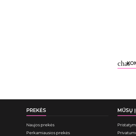
chat
KOM
PREKĖS
MŪSŲ 
Naujos prekės
Pristaty
Perkamiausios prekės
Privatumo