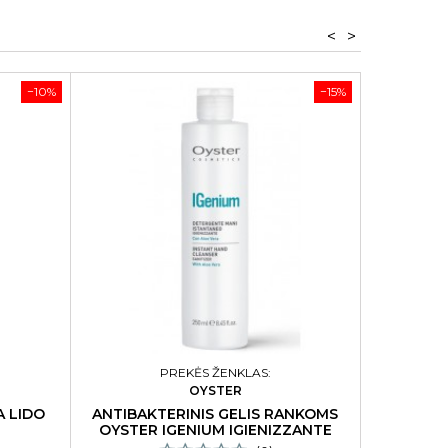
<
>
−10%
−15%
PREKĖS ŽENKLAS:
OYSTER
A LIDO
ANTIBAKTERINIS GELIS RANKOMS
DAUGI
OYSTER IGENIUM IGIENIZZANTE
MANI 250 ML