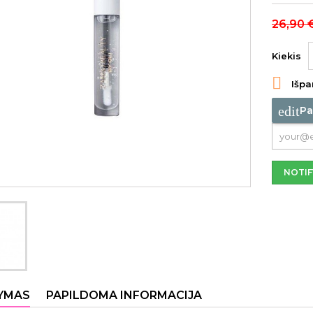
26,90 
Kiekis

Išpa
edit
Pa
NOTIF
YMAS
PAPILDOMA INFORMACIJA