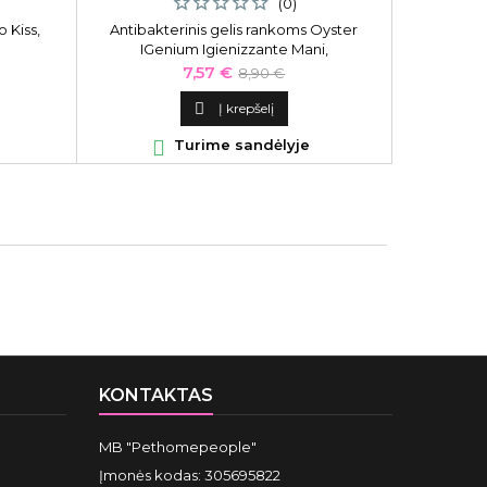
(0)
 Kiss,
Antibakterinis gelis rankoms Oyster
Daugiafunk
IGenium Igienizzante Mani,
karšto 
OYIG04250010, 250 ml
Kaina
Bazinė
7,57 €
8,90 €
kaina

Į krepšelį

Turime sandėlyje

KONTAKTAS
MB "Pethomepeople"
Įmonės kodas: 305695822