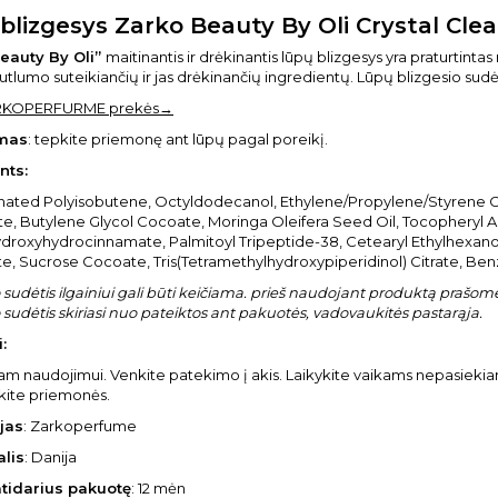
blizgesys Zarko Beauty By Oli Crystal Clea
Beauty
By Oli
”
maitinantis ir drėkinantis lūpų blizgesys yra praturtint
tlumo suteikiančių ir jas drėkinančių ingredientų. Lūpų blizgesio sudė
ARKOPERFURME prekės→
mas
: tepkite priemonę ant lūpų pagal poreikį.
nts:
ated Polyisobutene, Octyldodecanol, Ethylene/Propylene/Styrene Co
ate, Butylene Glycol Cocoate, Moringa Oleifera Seed Oil, Tocopheryl Ace
ydroxyhydrocinnamate, Palmitoyl Tripeptide-38, Cetearyl Ethylhexan
te, Sucrose Cocoate, Tris(Tetramethylhydroxypiperidinol) Citrate, Ben
sudėtis ilgainiui gali būti keičiama. prieš naudojant produktą prašome 
sudėtis skiriasi nuo pateiktos ant pakuotės, vadovaukitės pastarąja.
:
niam naudojimui. Venkite patekimo į akis. Laikykite vaikams nepasieki
ite priemonės.
jas
: Zarkoperfume
alis
: Danija
atidarius pakuotę
: 12 mėn