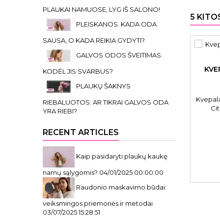
PLAUKAI NAMUOSE, LYG IŠ SALONO!
5 KITO
PLEISKANOS. KADA ODA
SAUSA, O KADA REIKIA GYDYTI?
GALVOS ODOS ŠVEITIMAS.
KVE
KODĖL JIS SVARBUS?
PLAUKŲ ŠAKNYS
Kvepala
RIEBALUOTOS. AR TIKRAI GALVOS ODA
Ci
YRA RIEBI?
RECENT ARTICLES
Kaip pasidaryti plaukų kaukę
namų sąlygomis?
04/01/2025 00:00:00
Raudonio maskavimo būdai:
veiksmingos priemonės ir metodai
03/07/2025 15:28:51