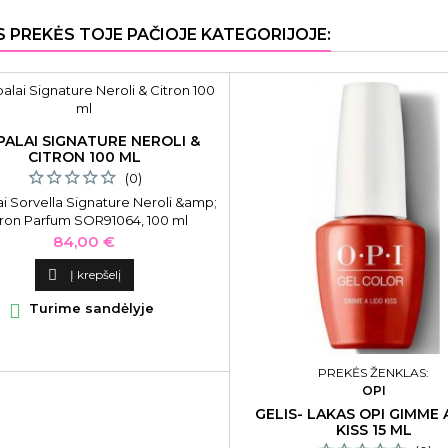
S PREKĖS TOJE PAČIOJE KATEGORIJOJE:
PALAI SIGNATURE NEROLI &
CITRON 100 ML
(0)
i Sorvella Signature Neroli &amp;
tron Parfum SOR91064, 100 ml
Kaina
84,00 €

Į krepšelį

Turime sandėlyje
PREKĖS ŽENKLAS:
OPI
GELIS- LAKAS OPI GIMME 
KISS 15 ML