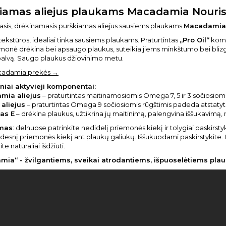
iamas aliejus plaukams Macadamia Nouris
sis, drėkinamasis purškiamas aliejus sausiems plaukams
Macadamia „
ekstūros, idealiai tinka sausiems plaukams. Praturtintas
„Pro Oil“
kompl
monė drėkina bei apsaugo plaukus, suteikia jiems minkštumo bei blizg
palvą. Saugo plaukus džiovinimo metu.
cadamia prekės →
niai aktyvieji komponentai:
mia aliejus
– praturtintas maitinamosiomis Omega 7, 5 ir 3 sočiosiom
aliejus
– praturtintas Omega 9 sočiosiomis rūgštimis padeda atstatyti 
as E
– drėkina plaukus, užtikrina jų maitinimą, palengvina iššukavimą, 
mas
: delnuose patrinkite nedidelį priemonės kiekį ir tolygiai paskirst
idesnį priemonės kiekį ant plaukų galiukų. Iššukuodami paskirstykite. I
ite natūraliai išdžiūti.
ia“ - žvilgantiems, sveikai atrodantiems, išpuoselėtiems pla