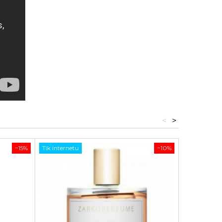
<
>
−15%
Tik internetu
−10%