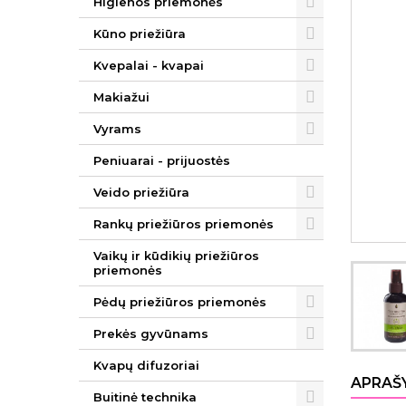
Higienos priemonės
Kūno priežiūra
Kvepalai - kvapai
Makiažui
Vyrams
Peniuarai - prijuostės
Veido priežiūra
Rankų priežiūros priemonės
Vaikų ir kūdikių priežiūros
priemonės
Pėdų priežiūros priemonės
Prekės gyvūnams
Kvapų difuzoriai
APRAŠ
Buitinė technika