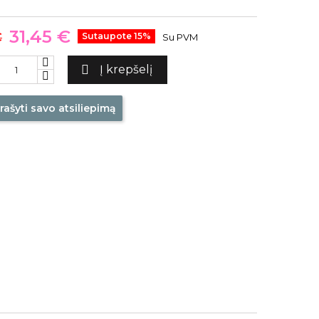
31,45 €
€
Sutaupote 15%
Su PVM

Į krepšelį
rašyti savo atsiliepimą