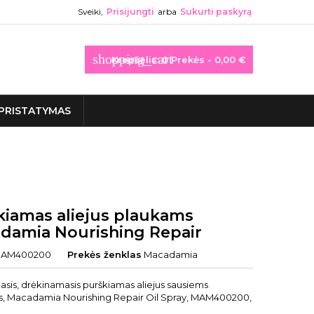
Sveiki,
Prisijungti
arba
Sukurti paskyrą
shopping_cart
Krepšelis:
0
Prekės - 0,00 €
PRISTATYMAS
kiamas aliejus plaukams
damia Nourishing Repair
AM400200
Prekės ženklas
Macadamia
asis, drėkinamasis purškiamas aliejus sausiems
, Macadamia Nourishing Repair Oil Spray, MAM400200,