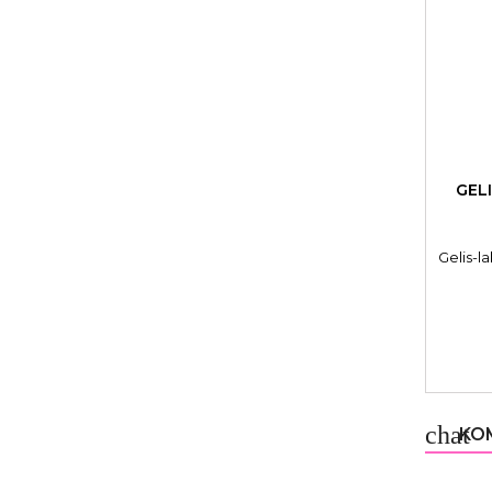
GEL
Gelis-l
chat
KOM