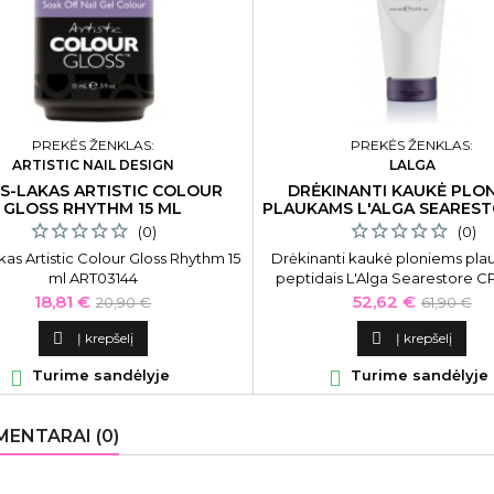
PREKĖS ŽENKLAS:
PREKĖS ŽENKLAS:
ARTISTIC NAIL DESIGN
LALGA
IS-LAKAS ARTISTIC COLOUR
DRĖKINANTI KAUKĖ PLO
GLOSS RHYTHM 15 ML
PLAUKAMS L'ALGA SEAREST
ML
(0)
(0)
akas Artistic Colour Gloss Rhythm 15
Drėkinanti kaukė ploniems pla
ml ART03144
peptidais L'Alga Searestore 
Fine Hair Peptide-18 LALA15230
Kaina
Bazinė
Kaina
Bazinė
18,81 €
52,62 €
20,90 €
61,90 €
kaina
kaina

Į krepšelį

Į krepšelį

Turime sandėlyje

Turime sandėlyje
ENTARAI (0)