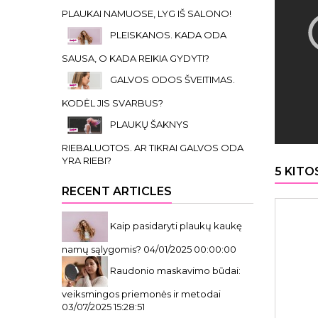
PLAUKAI NAMUOSE, LYG IŠ SALONO!
PLEISKANOS. KADA ODA
SAUSA, O KADA REIKIA GYDYTI?
GALVOS ODOS ŠVEITIMAS.
KODĖL JIS SVARBUS?
PLAUKŲ ŠAKNYS
RIEBALUOTOS. AR TIKRAI GALVOS ODA
YRA RIEBI?
5 KITO
RECENT ARTICLES
Kaip pasidaryti plaukų kaukę
namų sąlygomis?
04/01/2025 00:00:00
Raudonio maskavimo būdai:
veiksmingos priemonės ir metodai
03/07/2025 15:28:51