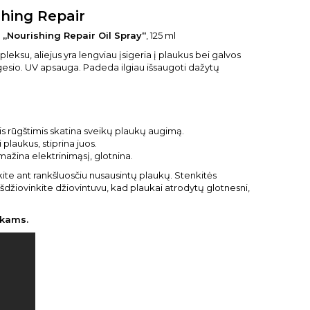
hing Repair
Nourishing Repair Oil Spray“
, 125 ml
eksu, aliejus yra lengviau įsigeria į plaukus bei galvos
esio. UV apsauga. Padeda ilgiau išsaugoti dažytų
is rūgštimis skatina sveikų plaukų augimą.
plaukus, stiprina juos.
mažina elektrinimąsį, glotnina.
ykite ant rankšluosčiu nusausintų plaukų. Stenkitės
šdžiovinkite džiovintuvu, kad plaukai atrodytų glotnesni,
ukams.