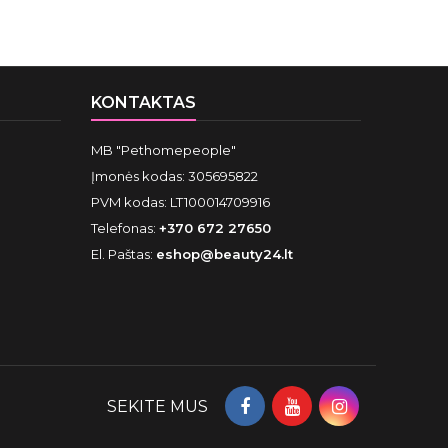
KONTAKTAS
MB "Pethomepeople"
Įmonės kodas: 305695822
PVM kodas: LT100014709916
Telefonas:
+370 672 27650
El. Paštas:
eshop@beauty24.lt
SEKITE MUS