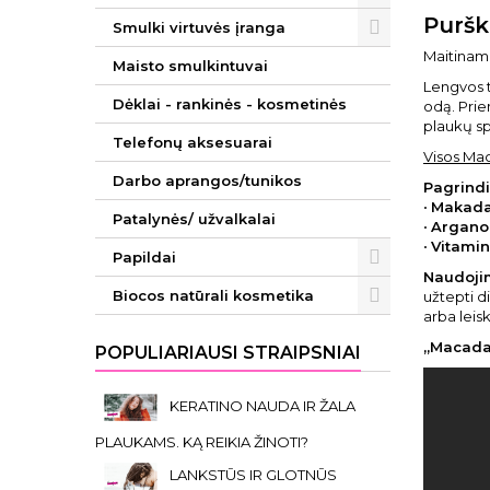
Puršk
Smulki virtuvės įranga
Maitinama
Maisto smulkintuvai
Lengvos t
Dėklai - rankinės - kosmetinės
odą. Prie
plaukų s
Telefonų aksesuarai
Visos Ma
Darbo aprangos/tunikos
Pagrindi
•
Makada
Patalynės/ užvalkalai
•
Argano 
•
Vitamin
Papildai
Naudoji
Biocos natūrali kosmetika
užtepti d
arba leisk
„Macadam
POPULIARIAUSI STRAIPSNIAI
KERATINO NAUDA IR ŽALA
PLAUKAMS. KĄ REIKIA ŽINOTI?
LANKSTŪS IR GLOTNŪS