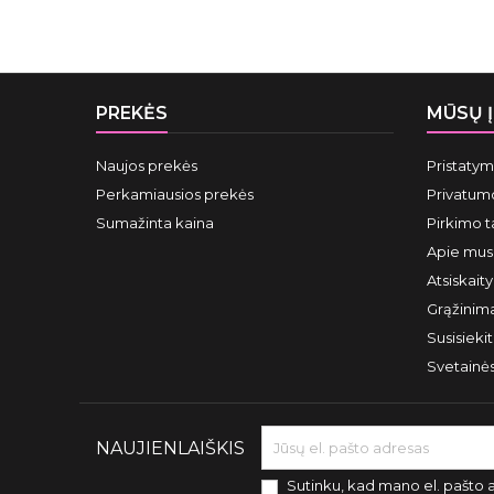
PREKĖS
MŪSŲ 
Naujos prekės
Pristaty
Perkamiausios prekės
Privatumo
Sumažinta kaina
Pirkimo t
Apie mus
Atsiskait
Grąžinima
Susisieki
Svetainė
NAUJIENLAIŠKIS
Sutinku, kad mano el. pašto 