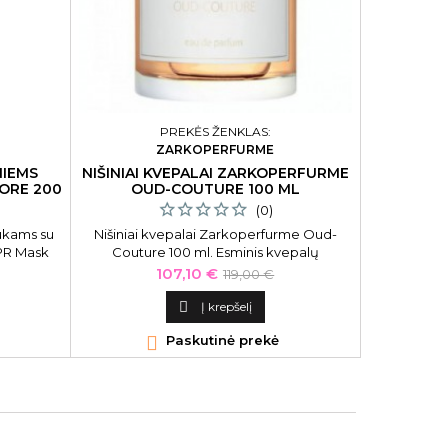
PREKĖS ŽENKLAS:
ZARKOPERFURME
NIEMS
NIŠINIAI KVEPALAI ZARKOPERFURME
PUSIAU I
ORE 200
OUD-COUTURE 100 ML
MANIC P
(0)
ukams su
Nišiniai kvepalai Zarkoperfurme Oud-
Pusiau ilg
CPR Mask
Couture 100 ml. Esminis kvepalų
Manic Pani
3, 200 ml
pranašumas yra jų aromato gylis, kuris
Pro Pa
Kaina
Bazinė
107,10 €
119,00 €
nepalieka
kaina
abejingų. Zarkoperfurme laboratorijoje

Į krepšelį
tradiciniai kvapų kūrybos metodai

Paskutinė prekė

sumaniai derinami su šiuolaikiniu
molekuliniu mokslu.