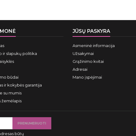
ĮMONĖ
JŪSŲ PASKYRA
mas
Asmeninė informacija
 ir slapukų politika
Užsakymai
aisyklės
Grąžinimo kvitai
Adresai
ymo būdai
Mano įspėjimai
s ir kokybės garantija
te su mumis
s žemėlapis
adresas būtų