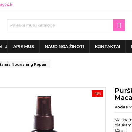
y24.lt

AI
APIE MUS
NAUDINGA ŽINOTI
KONTAKTAI
damia Nourishing Repair
Purš
−15%
Maca
Kodas
M
Maitinam
plaukams
125 ml