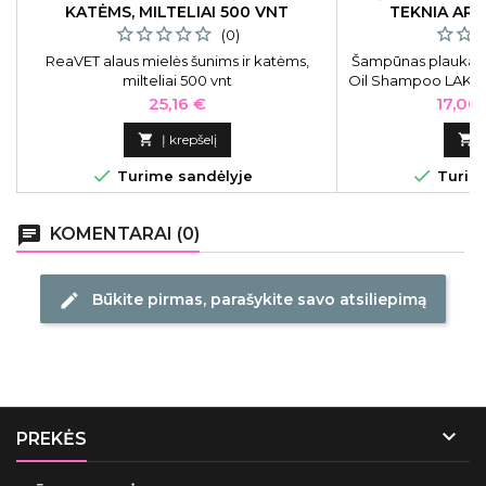
KATĖMS, MILTELIAI 500 VNT
TEKNIA ARG
(0)
ReaVET alaus mielės šunims ir katėms,
Šampūnas plaukam
milteliai 500 vnt
Oil Shampoo LAK4481
300 ml Šampūn
Kaina
Kaina
25,16 €
17,00
švelniai valo pl
elastingumo ir apsa

Į krepšelį

šampūnas skirt


Turime sandėlyje
Turime
sausiem
chat
KOMENTARAI (0)
Būkite pirmas, parašykite savo atsiliepimą
edit

PREKĖS