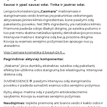
Sausai ir ypač sausai odai. Tinka ir jautriai odai.
Lengvos konsistencijos
„
Casmara“
maitinamasis ir
stangrinamasis veido kremas yra praturtintas veiksmingais
aktyviaisiais jūrinės kilmės ingredientais, kurie pasižymi odą
pakeliančiu poveikiu. Net 98% ingredientų yra natūralios kilmės.
Priemonė padeda odoje išlaikyti drėgmę, jai suteikia putlumo ir
tuo pat metu skatina natūralius ląstelių detoksikacijos procesus.
Intensyviai maitina ir stangrina odą bei ją prisotina drėgme.
Kovoja su esamais senėjimo požymiais bei apsaugo nuo jų
atsiradimo.
Visa Casmara kosmetika iš beauty24.lt→
Pagrindiniai aktyvieji komponentai:
„Wakame“ jūros dumblių ekstraktas: suteikia odą pakeliantį
efektą bei užtikrina odos stangrumą bei elastingumą. Intensyviai
drėkina odą.
JUVENESSENCE ®: pasižymi intensyviu odą stangrinančiu
poveikiu ir padeda sumažinti esamus odos senėjimo požymius.
Ryžių aliejus: maitina odą ir pasižymi antioksidacinėmis
savybėmis. Kovoja su esamais senėjimo požymiais.
Naudojimas:
tepkite priemonę ant švarios veido ir kaklo odos ir