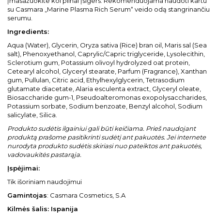
įmasažuokite kol pilnai įsigers. Rekomenduojama naudoti kartu
su Casmara „Marine Plasma Rich Serum“ veido odą stangrinančiu
serumu.
Ingredients:
Aqua (Water), Glycerin, Oryza sativa (Rice) bran oil, Maris sal (Sea
salt), Phenoxyethanol, Caprylic/Capric triglyceride, Lysolecithin,
Sclerotium gum, Potassium olivoyl hydrolyzed oat protein,
Cetearyl alcohol, Glyceryl stearate, Parfum (Fragrance), Xanthan
gum, Pullulan, Citric acid, Ethylhexylglycerin, Tetrasodium
glutamate diacetate, Alaria esculenta extract, Glyceryl oleate,
Biosaccharide gum-1, Pseudoalteromonas exopolysaccharides,
Potassium sorbate, Sodium benzoate, Benzyl alcohol, Sodium
salicylate, Silica.
Produkto sudėtis ilgainiui gali būti keičiama. Prieš naudojant
produktą prašome pasitikrinti sudėtį ant pakuotės. Jei internete
nurodyta produkto sudėtis skiriasi nuo pateiktos ant pakuotės,
vadovaukitės pastarąja.
Įspėjimai:
Tik išoriniam naudojimui
Gamintojas
: Casmara Cosmetics, S.A
Kilmės šalis
: Ispanija