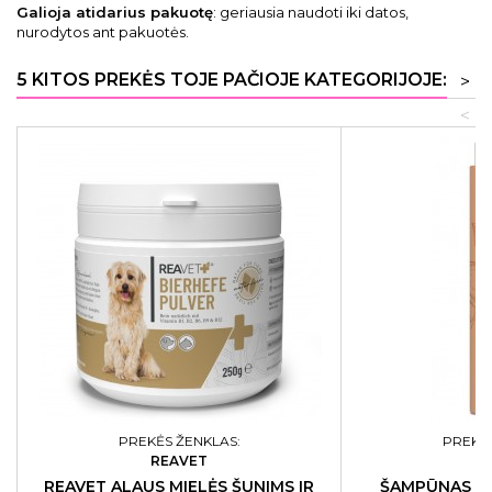
Galioja atidarius pakuotę
: geriausia naudoti iki datos,
nurodytos ant pakuotės.
5 KITOS PREKĖS TOJE PAČIOJE KATEGORIJOJE:
>
<
PREKĖS ŽENKLAS:
PREKĖS
REAVET
L
REAVET ALAUS MIELĖS ŠUNIMS IR
ŠAMPŪNAS P