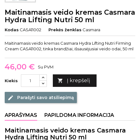
Maitinamasis veido kremas Casmara
Hydra Lifting Nutri 50 ml
Kodas
CASA11002
Prekės ženklas
Casmara
Maitinamasis veido kremas Casmara Hydra Lifting Nutri Firming
Cream CASA11002, tinka brandžiai, išsausėjusiai veido odai, 50 ml
46,00 €
Su PVM
Į krepšelį

Kiekis
Parašyti savo atsiliepimą
edit
APRAŠYMAS
PAPILDOMA INFORMACIJA
Maitinamasis veido kremas Casmara
Hydra Lifting Nutri 50 ml