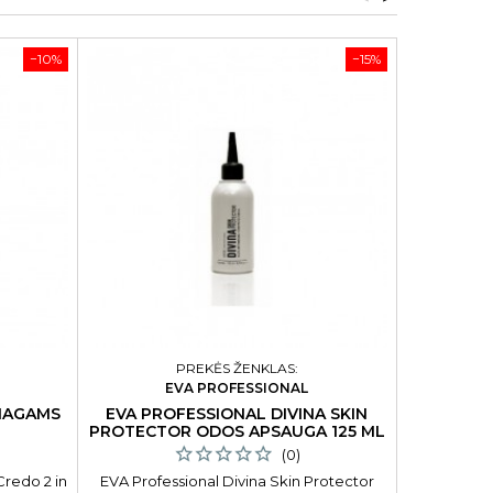
−10%
−15%
PREKĖS ŽENKLAS:
EVA PROFESSIONAL
 NAGAMS
EVA PROFESSIONAL DIVINA SKIN
VONIOS B
L
PROTECTOR ODOS APSAUGA 125 ML
(0)
Credo 2 in
EVA Professional Divina Skin Protector
Vonios burb