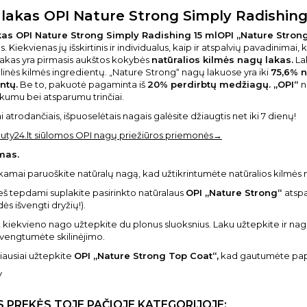
lakas OPI Nature Strong Simply Radishing
as OPI Nature Strong Simply Radishing 15 mlOPI „Nature Stron
. Kiekvienas jų išskirtinis ir individualus, kaip ir atspalvių pavadinimai, k
akas yra pirmasis aukštos kokybės
natūralios kilmės nagų lakas.
La
linės kilmės ingredientų. „Nature Strong“ nagų lakuose yra iki
75,6% n
ntų.
Be to, pakuotė pagaminta iš
20% perdirbtų medžiagų. „OPI“
n
kumu bei atsparumu trinčiai.
 atrodančiais, išpuoselėtais nagais galėsite džiaugtis net iki 7 dienų!
uty24.lt siūlomos OPI nagų priežiūros priemonės→
mas.
kamai paruoškite natūralų nagą, kad užtikrintumėte natūralios kilmės
eš tepdami suplakite pasirinkto natūralaus
OPI „Nature Strong“
atspa
ės išvengti dryžių!).
 kiekvieno nago užtepkite du plonus sluoksnius. Laku užtepkite ir 
išvengtumėte skilinėjimo.
iausiai užtepkite
OPI „Nature Strong Top Coat“,
kad gautumėte papi
V
S PREKĖS TOJE PAČIOJE KATEGORIJOJE: