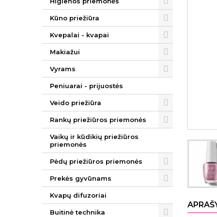
Higienos priemonės
Kūno priežiūra
Kvepalai - kvapai
Makiažui
Vyrams
Peniuarai - prijuostės
Veido priežiūra
Rankų priežiūros priemonės
Vaikų ir kūdikių priežiūros
priemonės
Pėdų priežiūros priemonės
Prekės gyvūnams
Kvapų difuzoriai
APRAŠ
Buitinė technika