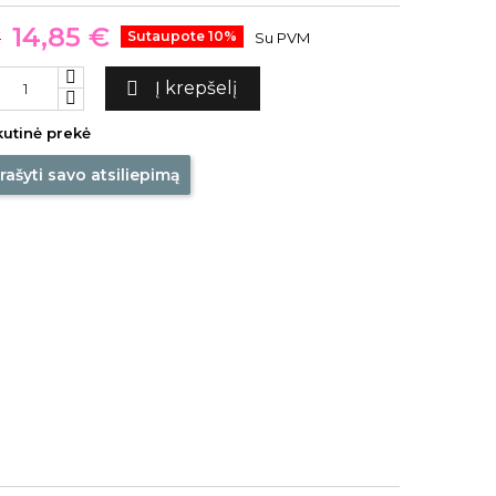
14,85 €
€
Sutaupote 10%
Su PVM

Į krepšelį
utinė prekė
rašyti savo atsiliepimą