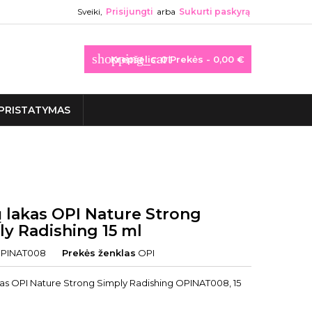
Sveiki,
Prisijungti
arba
Sukurti paskyrą
shopping_cart
Krepšelis:
0
Prekės - 0,00 €
PRISTATYMAS
 lakas OPI Nature Strong
ly Radishing 15 ml
PINAT008
Prekės ženklas
OPI
as OPI Nature Strong Simply Radishing OPINAT008, 15