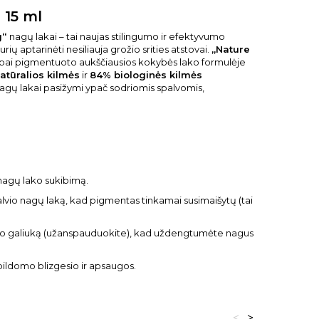
 15 ml
g“
nagų lakai – tai naujas stilingumo ir efektyvumo
urių aptarinėti nesiliauja grožio srities atstovai.
„Nature
bai pigmentuoto aukščiausios kokybės lako formulėje
atūralios kilmės
ir
84% biologinės kilmės
agų lakai pasižymi ypač sodriomis spalvomis,
 nagų lako sukibimą.
lvio nagų laką, kad pigmentas tinkamai susimaišytų (tai
nago galiuką (užanspauduokite), kad uždengtumėte nagus
ldomo blizgesio ir apsaugos.
<
>