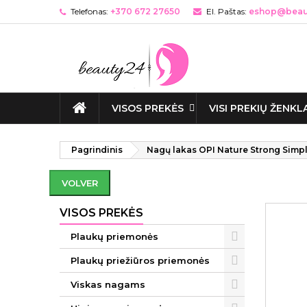
Telefonas:
+370 672 27650
El. Paštas:
eshop@beaut
VISOS PREKĖS
VISI PREKIŲ ŽENKL
Pagrindinis
Nagų lakas OPI Nature Strong Simpl
VOLVER
VISOS PREKĖS
Plaukų priemonės
Plaukų priežiūros priemonės
Viskas nagams