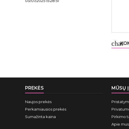
03/07/2025 15:28:51
chat
KOM
PREKĖS
MŪSŲ 
Naujos prekės
Pristaty
Perkamiausios prekės
Privatumo
Sumažinta kaina
Pirkimo t
Apie mus