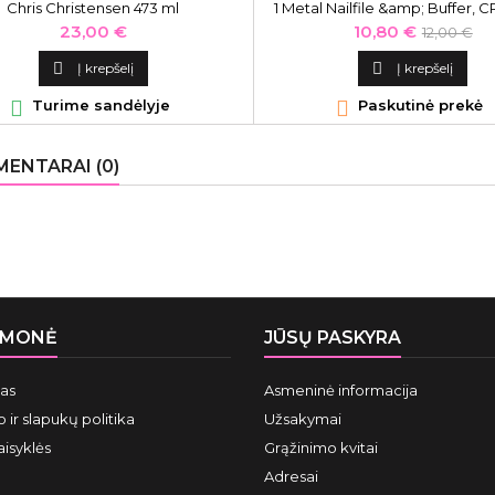
Chris Christensen 473 ml
1 Metal Nailfile &amp; Buffer,
Kaina
Kaina
Bazinė
23,00 €
10,80 €
12,00 €
kaina

Į krepšelį

Į krepšelį

Turime sandėlyje

Paskutinė prekė
ENTARAI (0)
ĮMONĖ
JŪSŲ PASKYRA
mas
Asmeninė informacija
 ir slapukų politika
Užsakymai
aisyklės
Grąžinimo kvitai
Adresai