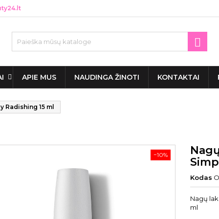
y24.lt

AI
APIE MUS
NAUDINGA ŽINOTI
KONTAKTAI
y Radishing 15 ml
Nagų
−10%
Simp
Kodas
O
Nagų lak
ml