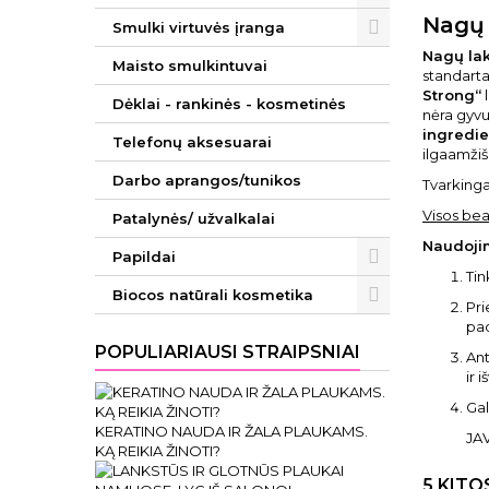
Nagų 
Smulki virtuvės įranga
Nagų lak
Maisto smulkintuvai
standartas
Strong“
l
Dėklai - rankinės - kosmetinės
nėra gyvu
ingredie
Telefonų aksesuarai
ilgaamžiš
Darbo aprangos/tunikos
Tvarkingai
Visos bea
Patalynės/ užvalkalai
Naudoji
Papildai
Tin
Biocos natūrali kosmetika
Pri
pad
POPULIARIAUSI STRAIPSNIAI
Ant
ir 
Gal
KERATINO NAUDA IR ŽALA PLAUKAMS.
JA
KĄ REIKIA ŽINOTI?
5 KITO