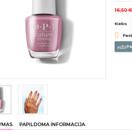
16,50 
Kiekis

Pask
edit
Pa
YMAS
PAPILDOMA INFORMACIJA