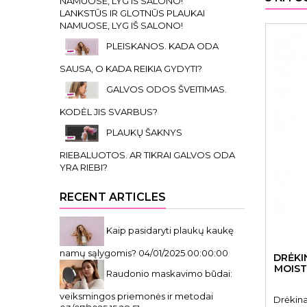
LANKSTŪS IR GLOTNŪS PLAUKAI
NAMUOSE, LYG IŠ SALONO!
PLEISKANOS. KADA ODA
SAUSA, O KADA REIKIA GYDYTI?
GALVOS ODOS ŠVEITIMAS.
KODĖL JIS SVARBUS?
PLAUKŲ ŠAKNYS
RIEBALUOTOS. AR TIKRAI GALVOS ODA
YRA RIEBI?
RECENT ARTICLES
Kaip pasidaryti plaukų kaukę
namų sąlygomis?
04/01/2025 00:00:00
DRĖKI
MOIST
Raudonio maskavimo būdai:
veiksmingos priemonės ir metodai
Drėkin