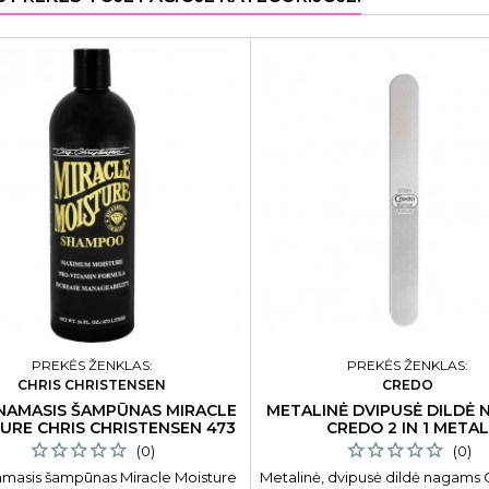
PREKĖS ŽENKLAS:
PREKĖS ŽENKLAS:
CHRIS CHRISTENSEN
CREDO
NAMASIS ŠAMPŪNAS MIRACLE
METALINĖ DVIPUSĖ DILDĖ
URE CHRIS CHRISTENSEN 473
CREDO 2 IN 1 META
ML
(0)
(0)
amasis šampūnas Miracle Moisture
Metalinė, dvipusė dildė nagams 