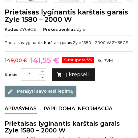
Prietaisas lyginantis karštais garais
Zyle 1580 – 2000 W
Kodas
ZY68GS
Prekės ženklas
Zyle
Prietaisas lyginantis karštais garais Zyle 1580 – 2000 W ZY68GS
141,55 €
149,00 €
Sutaupote 5%
Su PVM
Į krepšelį

Kiekis
Parašyti savo atsiliepimą
edit
APRAŠYMAS
PAPILDOMA INFORMACIJA
Prietaisas lyginantis karštais garais
Zyle 1580 – 2000 W