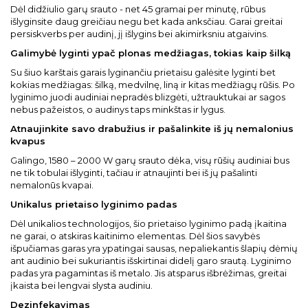
Dėl didžiulio garų srauto - net 45 gramai per minutę, rūbus
išlyginsite daug greičiau negu bet kada anksčiau. Garai greitai
persiskverbs per audinį, jį išlygins bei akimirksniu atgaivins.
Galimybė lyginti ypač plonas medžiagas, tokias kaip šilką
Su šiuo karštais garais lyginančiu prietaisu galėsite lyginti bet
kokias medžiagas: šilką, medvilnę, liną ir kitas medžiagų rūšis. Po
lyginimo juodi audiniai nepradės blizgėti, užtrauktukai ar sagos
nebus pažeistos, o audinys taps minkštas ir lygus.
Atnaujinkite savo drabužius ir pašalinkite iš jų nemalonius
kvapus
Galingo, 1580 – 2000 W garų srauto dėka, visų rūšių audiniai bus
ne tik tobulai išlyginti, tačiau ir atnaujinti bei iš jų pašalinti
nemalonūs kvapai.
Unikalus prietaiso lyginimo padas
Dėl unikalios technologijos, šio prietaiso lyginimo padą įkaitina
ne garai, o atskiras kaitinimo elementas. Dėl šios savybės
išpučiamas garas yra ypatingai sausas, nepaliekantis šlapių dėmių
ant audinio bei sukuriantis išskirtinai didelį garo srautą. Lyginimo
padas yra pagamintas iš metalo. Jis atsparus išbrėžimas, greitai
įkaista bei lengvai slysta audiniu.
Dezinfekavimas