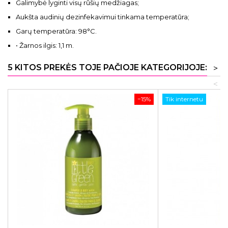
Galimybė lyginti visų rūšių medžiagas;
Aukšta audinių dezinfekavimui tinkama temperatūra;
Garų temperatūra: 98°C.
• Žarnos ilgis: 1,1 m.
5 KITOS PREKĖS TOJE PAČIOJE KATEGORIJOJE:
>
<
−15%
Tik internetu