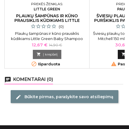
PREKĖS ŽENKLAS:
PREKĖS
LITTLE GREEN
PAUL 
PLAUKŲ ŠAMPŪNAS IR KŪNO
ŠVIESIŲ PLAU
PRAUSIKLIS KŪDIKIAMS LITTLE
PURŠKIKLIS PAU
GREEN 240 ML
(0)
Plaukų šampūnas ir kūno prausiklis
Šviesių plaukų toniz
kūdikiams Little Green Baby Shampoo
Mitchell 150 ml. 
&amp; Body Wash LGBS8, 240 ml
priežiūrai. Šis to
Kaina
Bazinė
Kaina
12,67 €
30,60
14,90 €
neleidžia plaukams
kaina
naudojimo plaukai

Į krepšelį

žvi


Išparduota
Pasku
chat
KOMENTARAI (0)
Būkite pirmas, parašykite savo atsiliepimą
edit