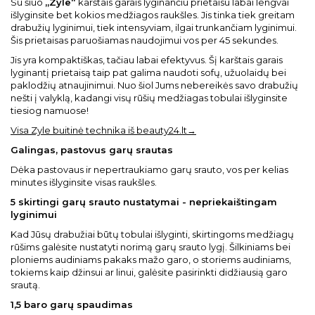
Su šiuo
„Zyle“
karštais garais lyginančiu prietaisu labai lengvai
išlyginsite bet kokios medžiagos raukšles. Jis tinka tiek greitam
drabužių lyginimui, tiek intensyviam, ilgai trunkančiam lyginimui.
Šis prietaisas paruošiamas naudojimui vos per 45 sekundes.
Jis yra kompaktiškas, tačiau labai efektyvus. Šį karštais garais
lyginantį prietaisą taip pat galima naudoti sofų, užuolaidų bei
paklodžių atnaujinimui. Nuo šiol Jums nebereikės savo drabužių
nešti į valyklą, kadangi visų rūšių medžiagas tobulai išlyginsite
tiesiog namuose!
Visa Zyle buitinė technika iš beauty24.lt→
Galingas, pastovus garų srautas
Dėka pastovaus ir nepertraukiamo garų srauto, vos per kelias
minutes išlyginsite visas raukšles.
5 skirtingi garų srauto nustatymai - nepriekaištingam
lyginimui
Kad Jūsų drabužiai būtų tobulai išlyginti, skirtingoms medžiagų
rūšims galėsite nustatyti norimą garų srauto lygį. Šilkiniams bei
ploniems audiniams pakaks mažo garo, o storiems audiniams,
tokiems kaip džinsui ar linui, galėsite pasirinkti didžiausią garo
srautą.
1,5 baro garų spaudimas