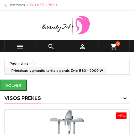
Telefonas:
+370 672 27650
0



shopping_cart
Pagrindinis
Prietaisas lyginantis karštais garais Zyle 1580 – 2000 W
VOLVER
VISOS PREKĖS
−5%