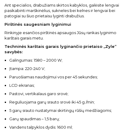
Ant specialios, drabužiams skirtos kabyklos, galėsite lengvai
pasikabinti marškinėlius, sukneles bei kelnes ir lengvai bei
patogiai su šiuo prietaisu lyginti drabužius.
Pirštinės saugesniam lyginimui
Rinkinyje esančios pirštinės apsaugos Jūsų rankas lyginimo
karštais garais metu.
Techninės karštais garais lyginančio prietaiso „Zyle“
savybės:
Galingumas: 1580 – 2000 W;
Įtampa: 220-240 V;
Paruošiamas naudojimui vos per 45 sekundes;
LCD ekranas;
Pastovi, vertikalaus garo srovė;
Reguliuojama garų srauto srovė iki 45 g./min;
5 garų srauto nustatymai skirtingų rūšių medžiagoms;
Garų spaudimas – 1,5 barų;
Vandens talpyklos dydis: 1600 ml;