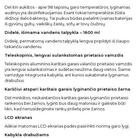
Dėl itin aukštos - apie 98 laipsnių garo temperatūros, lyginamas
audinys yra dezinfekuojamas. Esant tokiai temperatūrai žūsta
didžioji dalis bakterijų. Tai puikus būdas pašalinti įvairias baterijas
iš gyvūnų gultų, vaikiškų žaislų, sofų ar lovų čiužinių.
Didelė, išimama vandens talpykla – 1600 ml
Didelę, permatomą vandens talpyklą lengva pripildyti iš čiaupo
tekančiu vandeniu.
Teleskopinis, lengvai sulankstomas prietaiso vamzdis
Teleskopinis aliumininis karštais garais valančio prietaiso vamzdis
yra lengvai sulankstomas ir sudėtas neužima daug vietos. Šiame
vamzdyje integruota kabykla, ant kurios sukabinsite lyginamus
drabužius.
Karščiui atspari karštais garais lyginančio prietaiso žarna
Dėl minkštos, neįkaistančios karštais garais lyginančio prietaiso
rankenos bei žarnos, lyginti bus daug maloniau ir galėsite būti
tikri, kad nenusideginsite rankų prilietę prie žarnos.
LCD ekranas
Aiškiai matomas LCD ekranas padės pasirinkti norimą garo lygį.
Kabykla drabužiams