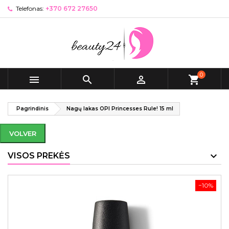
Telefonas:
+370 672 27650
0



shopping_cart
Pagrindinis
Nagų lakas OPI Princesses Rule! 15 ml
VOLVER
VISOS PREKĖS
−10%