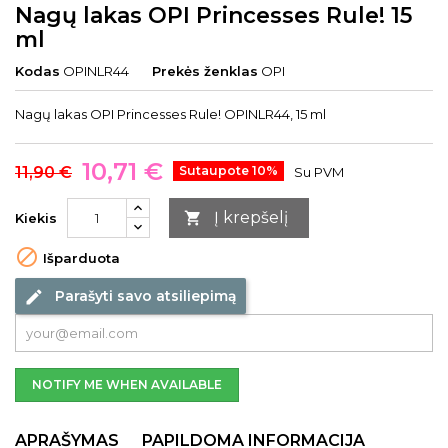
Nagų lakas OPI Princesses Rule! 15
ml
Kodas
OPINLR44
Prekės ženklas
OPI
Nagų lakas OPI Princesses Rule! OPINLR44, 15 ml
10,71 €
11,90 €
Sutaupote 10%
Su PVM
Į krepšelį

Kiekis

Išparduota
Parašyti savo atsiliepimą
edit
NOTIFY ME WHEN AVAILABLE
APRAŠYMAS
PAPILDOMA INFORMACIJA