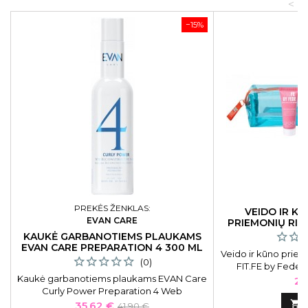
<
−15%
PREKĖS ŽENKLAS:
VEIDO IR K
EVAN CARE
PRIEMONIŲ RIN
KAUKĖ GARBANOTIEMS PLAUKAMS
EVAN CARE PREPARATION 4 300 ML
Veido ir kūno priež
(0)
FIT.FE by Fede
Kaukė garbanotiems plaukams EVAN Care
FF
Ka
29
Curly Power Preparation 4 Web
Reconstructive Mask EVANCPP1008, 300
Kaina
Bazinė

35,62 €
41,90 €