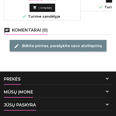
ml
kaina

Turime

Į krepšelį

Turime sandėlyje
chat
KOMENTARAI (0)
Būkite pirmas, parašykite savo atsiliepimą
edit

PREKĖS

MŪSŲ ĮMONĖ

JŪSŲ PASKYRA