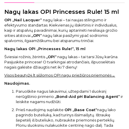
Nagų lakas OPI Princesses Rule! 15 ml
OPI „Nail Lacquer“
nagų lakai – tai naujas stilingumo ir
efektyvumo standartas. Kiekvienas jų išskirtinis ir individualus,
kaip ir atspalvių pavadinimai, kurių aptarinėti nesiliauja grožio
srities atstovai.
„OPI“
nagų lakai pasižymi ypač sodriomis
spalvomis, ilgaamžiškumu bei atsparumu trinčiai.
Nag
ų
lakas OPI „Princesses Rule!“, 15 ml
Šviesiai rožinis, žėrintis
„OPI“
nagų lakas – tai tarsi Jūsų karūna.
Pasijuskite princese! O tvarkingai atrodančiais, išpuoselėtais
nagais galėsite džiaugtis net iki 7 dienų!
Visos beauty24.lt siūlomos OPI nagų priežiūros priemonės→
Naudojimas.
Paruoškite nagus lakavimui, užtepdami 1 sluoksnį
nerūgštinio primerio
„Bond-Aid pH Balancing Agent“
ir
leiskite nagams nudžiūti.
Prieš naudojimą suplakite
OPI „Base Coat“
nagų lako
pagrindo buteliuką, kad turinys išsimaišytų. Ištraukę
šepetėlį iš buteliuko, nubraukite priemonės perteklių.
Plonu sluoksniu nulakuokite centrinę nago dalį. Tada