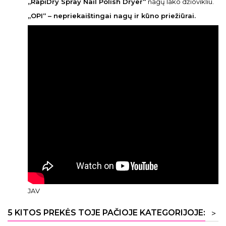
„RapiDry Spray Nail Polish Dryer“
nagų lako džiovikliu.
„OPI“ – nepriekaištingai nagų ir kūno priežiūrai.
JAV
5 KITOS PREKĖS TOJE PAČIOJE KATEGORIJOJE:
>