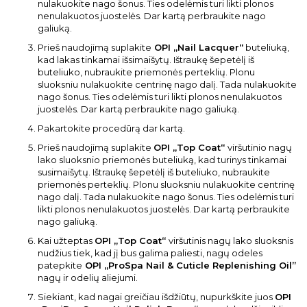
nulakuokite nago šonus. Ties odelėmis turi likti plonos
nenulakuotos juostelės. Dar kartą perbraukite nago
galiuką.
Prieš naudojimą suplakite
OPI „Nail Lacquer“
buteliuką,
kad lakas tinkamai išsimaišytų. Ištraukę šepetėlį iš
buteliuko, nubraukite priemonės perteklių. Plonu
sluoksniu nulakuokite centrinę nago dalį. Tada nulakuokite
nago šonus. Ties odelėmis turi likti plonos nenulakuotos
juostelės. Dar kartą perbraukite nago galiuką.
Pakartokite procedūrą dar kartą.
Prieš naudojimą suplakite
OPI „Top Coat“
viršutinio nagų
lako sluoksnio priemonės buteliuką, kad turinys tinkamai
susimaišytų. Ištraukę šepetėlį iš buteliuko, nubraukite
priemonės perteklių. Plonu sluoksniu nulakuokite centrinę
nago dalį. Tada nulakuokite nago šonus. Ties odelėmis turi
likti plonos nenulakuotos juostelės. Dar kartą perbraukite
nago galiuką.
Kai užteptas
OPI „Top Coat“
viršutinis nagų lako sluoksnis
nudžius tiek, kad jį bus galima paliesti, nagų odeles
patepkite
OPI „ProSpa Nail
& Cuticle Replenishing Oil”
nagų ir odelių aliejumi.
Siekiant, kad nagai greičiau išdžiūtų, nupurkškite juos
OPI