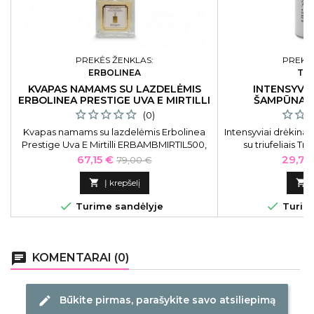
PREKĖS ŽENKLAS:
PREKĖS
ERBOLINEA
TR
KVAPAS NAMAMS SU LAZDELĖMIS
INTENSYVIA
ERBOLINEA PRESTIGE UVA E MIRTILLI
ŠAMPŪNAS
500 ML
TRIUFELIAIS 
(0)
Kvapas namams su lazdelėmis Erbolinea
Intensyviai drėkina
Prestige Uva E Mirtilli ERBAMBMIRTIL500,
su triufeliais Tr
500 ml
Shampoo TRU
Kaina
Bazinė
Kaina
67,15 €
29,75
79,00 €
kaina

Į krepšelį



Turime sandėlyje
Turime
chat
KOMENTARAI (0)
Būkite pirmas, parašykite savo atsiliepimą
edit