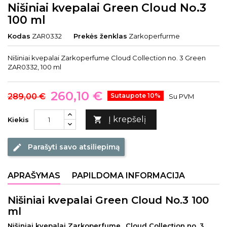
Nišiniai kvepalai Green Cloud No.3
100 ml
Kodas
ZAR0332
Prekės ženklas
Zarkoperfurme
Nišiniai kvepalai Zarkoperfume Cloud Collection no. 3 Green
ZAR0332, 100 ml
260,10 €
289,00 €
Sutaupote 10%
Su PVM
Į krepšelį

Kiekis
Parašyti savo atsiliepimą
edit
APRAŠYMAS
PAPILDOMA INFORMACIJA
Nišiniai kvepalai Green Cloud No.3 100
ml
Nišiniai kvepalai Zarkoperfume „Cloud Collection no. 3