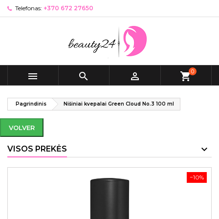
Telefonas:
+370 672 27650
0



shopping_cart
Pagrindinis
Nišiniai kvepalai Green Cloud No.3 100 ml
VOLVER
VISOS PREKĖS
−10%