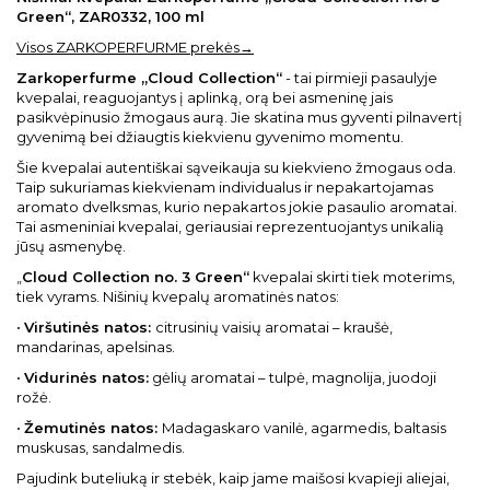
Green“, ZAR0332, 100 ml
Visos ZARKOPERFURME prekės→
Zarkoperfurme „Cloud Collection“
- tai pirmieji pasaulyje
kvepalai, reaguojantys į aplinką, orą bei asmeninę jais
pasikvėpinusio žmogaus aurą. Jie skatina mus gyventi pilnavertį
gyvenimą bei džiaugtis kiekvienu gyvenimo momentu.
Šie kvepalai autentiškai sąveikauja su kiekvieno žmogaus oda.
Taip sukuriamas kiekvienam individualus ir nepakartojamas
aromato dvelksmas, kurio nepakartos jokie pasaulio aromatai.
Tai asmeniniai kvepalai, geriausiai reprezentuojantys unikalią
jūsų asmenybę.
„
Cloud Collection no. 3 Green“
kvepalai skirti tiek moterims,
tiek vyrams. Nišinių kvepalų aromatinės natos:
•
Viršutinės natos:
citrusinių vaisių aromatai – kraušė,
mandarinas, apelsinas.
•
Vidurinės natos:
gėlių aromatai – tulpė, magnolija, juodoji
rožė.
•
Žemutinės natos:
Madagaskaro vanilė, agarmedis, baltasis
muskusas, sandalmedis.
Pajudink buteliuką ir stebėk, kaip jame maišosi kvapieji aliejai,