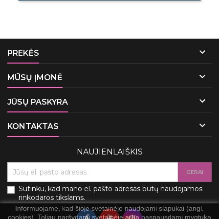

PREKĖS

MŪSŲ ĮMONĖ

JŪSŲ PASKYRA

KONTAKTAS
NAUJIENLAIŠKIS
Sutinku, kad mano el. pašto adresas būtų naudojamos
rinkodaros tikslams.
Informuojame, kad šioje svetainėje naudojami slapukai (angl.
cookies). Toliau naršydami svetainėje arba paspausdami mygtuką