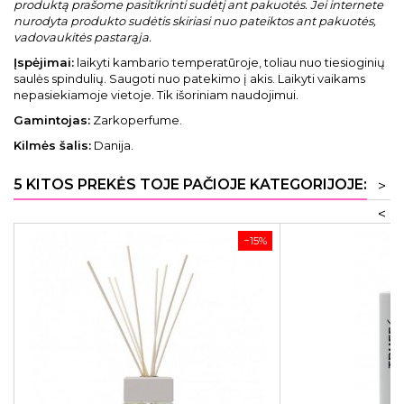
produktą prašome pasitikrinti sudėtį ant pakuotės. Jei internete
nurodyta produkto sudėtis skiriasi nuo pateiktos ant pakuotės,
vadovaukitės pastarąja.
Įspėjimai:
laikyti kambario temperatūroje, toliau nuo tiesioginių
saulės spindulių. Saugoti nuo patekimo į akis. Laikyti vaikams
nepasiekiamoje vietoje. Tik išoriniam naudojimui.
Gamintojas:
Zarkoperfume.
Kilmės šalis:
Danija.
5 KITOS PREKĖS TOJE PAČIOJE KATEGORIJOJE:
>
<
−15%