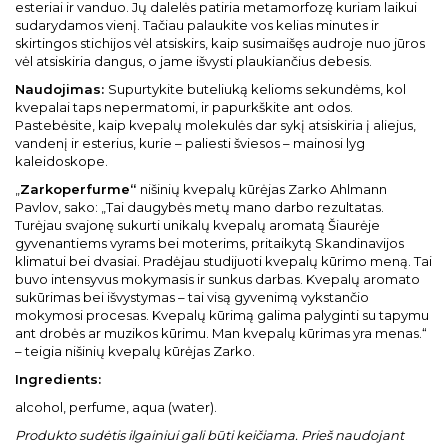
esteriai ir vanduo. Jų dalelės patiria metamorfozę kuriam laikui
sudarydamos vienį. Tačiau palaukite vos kelias minutes ir
skirtingos stichijos vėl atsiskirs, kaip susimaišęs audroje nuo jūros
vėl atsiskiria dangus, o jame išvysti plaukiančius debesis.
Naudojimas:
Supurtykite buteliuką kelioms sekundėms, kol
kvepalai taps nepermatomi, ir papurkškite ant odos.
Pastebėsite, kaip kvepalų molekulės dar sykį atsiskiria į aliejus,
vandenį ir esterius, kurie – paliesti šviesos – mainosi lyg
kaleidoskope.
„
Zarkoperfurme“
nišinių kvepalų kūrėjas Zarko Ahlmann
Pavlov, sako: „Tai daugybės metų mano darbo rezultatas.
Turėjau svajonę sukurti unikalų kvepalų aromatą Šiaurėje
gyvenantiems vyrams bei moterims, pritaikytą Skandinavijos
klimatui bei dvasiai. Pradėjau studijuoti kvepalų kūrimo meną. Tai
buvo intensyvus mokymasis ir sunkus darbas. Kvepalų aromato
sukūrimas bei išvystymas – tai visą gyvenimą vykstančio
mokymosi procesas. Kvepalų kūrimą galima palyginti su tapymu
ant drobės ar muzikos kūrimu. Man kvepalų kūrimas yra menas.“
– teigia nišinių kvepalų kūrėjas Zarko.
Ingredients:
alcohol, perfume, aqua (water).
Produkto sudėtis ilgainiui gali būti keičiama. Prieš naudojant