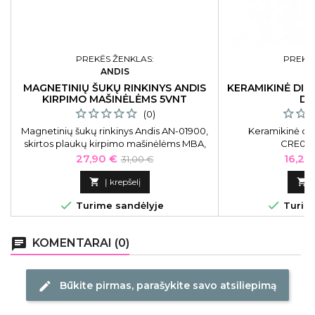
PREKĖS ŽENKLAS:
PREKĖS
ANDIS
C
MAGNETINIŲ ŠUKŲ RINKINYS ANDIS
KERAMIKINĖ DI
KIRPIMO MAŠINĖLĖMS 5VNT
DV
(0)
Magnetinių šukų rinkinys Andis AN-01900,
Keramikinė di
skirtos plaukų kirpimo mašinėlėms MBA,
CRE0391
MC-2, ML, PM-1 ir PM-4, 5 vnt.
Kaina
Bazinė
Kaina
27,90 €
16,20
31,00 €
kaina

Į krepšelį



Turime sandėlyje
Turime
chat
KOMENTARAI (0)
Būkite pirmas, parašykite savo atsiliepimą
edit