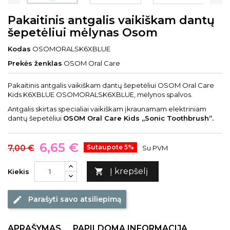
Pakaitinis antgalis vaikiškam dantų
šepetėliui mėlynas Osom
Kodas
OSOMORALSK6XBLUE
Prekės ženklas
OSOM Oral Care
Pakaitinis antgalis vaikiškam dantų šepetėliui OSOM Oral Care
Kids K6XBLUE OSOMORALSK6XBLUE, mėlynos spalvos.
Antgalis skirtas specialiai vaikiškam įkraunamam elektriniam
dantų šepetėliui
OSOM Oral Care Kids „Sonic Toothbrush“.
6,65 €
7,00 €
Sutaupote 5%
Su PVM
Į krepšelį

Kiekis
Parašyti savo atsiliepimą
edit
APRAŠYMAS
PAPILDOMA INFORMACIJA