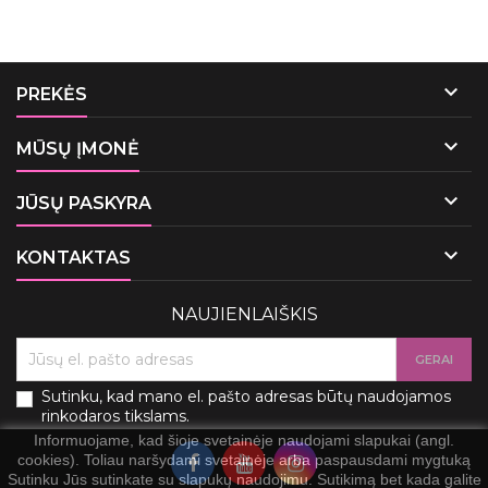

PREKĖS

MŪSŲ ĮMONĖ

JŪSŲ PASKYRA

KONTAKTAS
NAUJIENLAIŠKIS
Sutinku, kad mano el. pašto adresas būtų naudojamos
rinkodaros tikslams.
Informuojame, kad šioje svetainėje naudojami slapukai (angl.
cookies). Toliau naršydami svetainėje arba paspausdami mygtuką
Sutinku Jūs sutinkate su slapukų naudojimu. Sutikimą bet kada galite