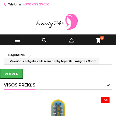
Telefonas:
+370 672 27650
0



shopping_cart
Pagrindinis
Pakaitinis antgalis vaikiškam dantų šepetėliui mėlynas Osom
VOLVER
VISOS PREKĖS
−5%