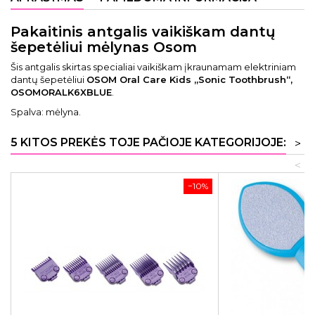
Pakaitinis antgalis vaikiškam dantų
šepetėliui mėlynas Osom
Šis antgalis skirtas specialiai vaikiškam įkraunamam elektriniam
dantų šepetėliui
OSOM Oral Care Kids „Sonic Toothbrush“,
OSOMORALK6XBLUE
.
Spalva: mėlyna.
5 KITOS PREKĖS TOJE PAČIOJE KATEGORIJOJE:
>
<
−10%