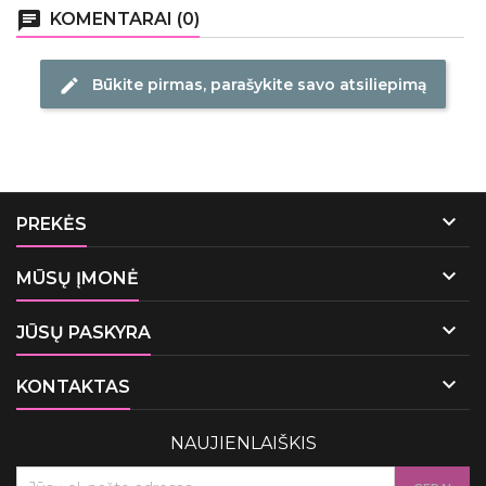
chat
KOMENTARAI (0)
Būkite pirmas, parašykite savo atsiliepimą
edit

PREKĖS

MŪSŲ ĮMONĖ

JŪSŲ PASKYRA

KONTAKTAS
NAUJIENLAIŠKIS