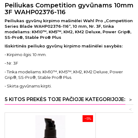
Peiliukas Competition gyvūnams 10mm
3F WAHP02376-116
Peiliukas gyvūnų kirpimo mašinėlei Wahl Pro „Competition
Series Blade WAHP02376-116“, 10 mm, Nr. 3F, tinka
modeliams: KM10™, KM5™, KM2, KM2 Deluxe, Power Grip®,
SS-Pro®, Stable Pro® Plus
Išskirtinės peiliuko gyvūnų kirpimo mašinėlei savybės:
• Kirpimo ilgis: 10 mm.
• Nr. 3F
• Tinka modeliams: KM10™, KM5™, KM2, KM2 Deluxe, Power
Grip®, SS-Pro®, Stable Pro® Plus.
• Skirta gyvūnams kirpti.
5 KITOS PREKĖS TOJE PAČIOJE KATEGORIJOJE:
>
<
−5%