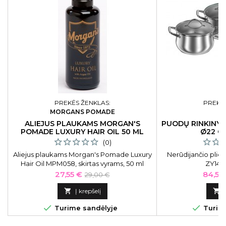
PREKĖS ŽENKLAS:
PREKĖS
MORGANS POMADE
ALIEJUS PLAUKAMS MORGAN'S
PUODŲ RINKINYS 
POMADE LUXURY HAIR OIL 50 ML
Ø22 C
(0)
Aliejus plaukams Morgan's Pomade Luxury
Nerūdijančio plie
Hair Oil MPM058, skirtas vyrams, 50 ml
ZY1400
Kaina
Bazinė
Kaina
27,55 €
84,55
29,00 €
kaina

Į krepšelį



Turime sandėlyje
Turime