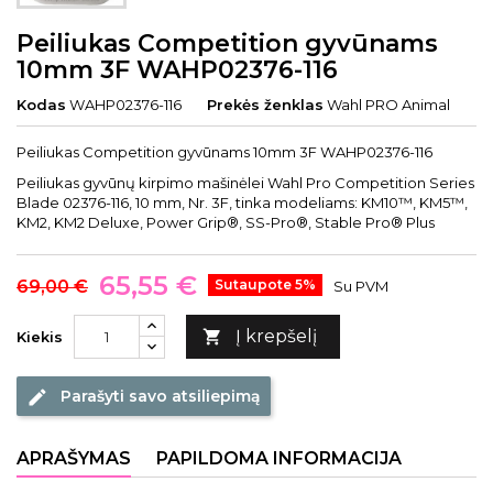
Peiliukas Competition gyvūnams
10mm 3F WAHP02376-116
Kodas
WAHP02376-116
Prekės ženklas
Wahl PRO Animal
Peiliukas Competition gyvūnams 10mm 3F WAHP02376-116
Peiliukas gyvūnų kirpimo mašinėlei Wahl Pro Competition Series
Blade 02376-116, 10 mm, Nr. 3F, tinka modeliams: KM10™, KM5™,
KM2, KM2 Deluxe, Power Grip®, SS-Pro®, Stable Pro® Plus
65,55 €
69,00 €
Sutaupote 5%
Su PVM
Į krepšelį

Kiekis
Parašyti savo atsiliepimą
edit
APRAŠYMAS
PAPILDOMA INFORMACIJA