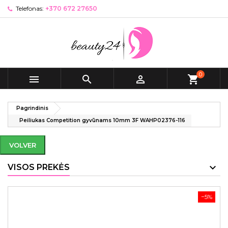
Telefonas:
+370 672 27650
0



shopping_cart
Pagrindinis
Peiliukas Competition gyvūnams 10mm 3F WAHP02376-116
VOLVER
VISOS PREKĖS
−5%