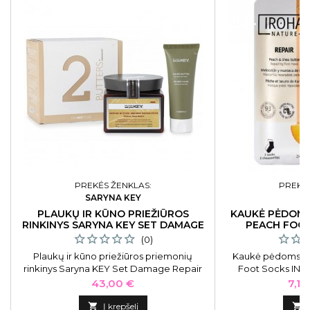
PREKĖS ŽENKLAS:
PREKĖS
SARYNA KEY
I
PLAUKŲ IR KŪNO PRIEŽIŪROS
KAUKĖ PĖDOMS
RINKINYS SARYNA KEY SET DAMAGE
PEACH FOOT
REPAIR
(0)
Plaukų ir kūno priežiūros priemonių
Kaukė pėdoms Ir
rinkinys Saryna KEY Set Damage Repair
Foot Socks INF
Kit, 2B0500TBH, rinkinį sudaro: plaukų
persikų ek
Kaina
Kai
43,00 €
7,11
kaukė 500 ml ir rankų kremas 75 ml

Į krepšelį
