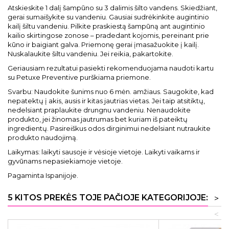
Atskieskite 1 dalį šampūno su 3 dalimis šilto vandens. Skiedžiant,
gerai sumaišykite su vandeniu. Gausiai sudrėkinkite augintinio
kailį šiltu vandeniu. Pilkite praskiestą šampūną ant augintinio
kailio skirtingose zonose – pradedant kojomis, pereinant prie
kūno ir baigiant galva. Priemonę gerai įmasažuokite į kailį.
Nuskalaukite šiltu vandeniu. Jei reikia, pakartokite.
Geriausiam rezultatui pasiekti rekomenduojama naudoti kartu
su Petuxe Preventive purškiama priemone.
Svarbu: Naudokite šunims nuo 6 mėn. amžiaus. Saugokite, kad
nepatektų į akis, ausis ir kitas jautrias vietas. Jei taip atsitiktų,
nedelsiant praplaukite drungnu vandeniu. Nenaudokite
produkto, jei žinomas jautrumas bet kuriam iš pateiktų
ingredientų. Pasireiškus odos dirginimui nedelsiant nutraukite
produkto naudojimą.
Laikymas: laikyti sausoje ir vėsioje vietoje. Laikyti vaikams ir
gyvūnams nepasiekiamoje vietoje.
Pagaminta Ispanijoje.
5 KITOS PREKĖS TOJE PAČIOJE KATEGORIJOJE:
>
<