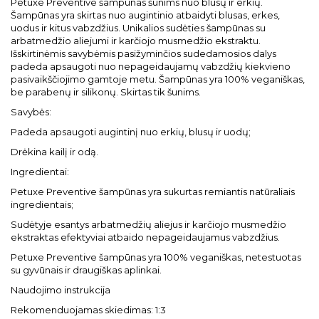
Petuxe Preventive šampūnas šunims nuo blusų ir erkių.
Šampūnas yra skirtas nuo augintinio atbaidyti blusas, erkes,
uodus ir kitus vabzdžius. Unikalios sudėties šampūnas su
arbatmedžio aliejumi ir karčiojo musmedžio ekstraktu.
Išskirtinėmis savybėmis pasižyminčios sudedamosios dalys
padeda apsaugoti nuo nepageidaujamų vabzdžių kiekvieno
pasivaikščiojimo gamtoje metu. Šampūnas yra 100% veganiškas,
be parabenų ir silikonų. Skirtas tik šunims.
Savybės:
Padeda apsaugoti augintinį nuo erkių, blusų ir uodų;
Drėkina kailį ir odą.
Ingredientai:
Petuxe Preventive šampūnas yra sukurtas remiantis natūraliais
ingredientais;
Sudėtyje esantys arbatmedžių aliejus ir karčiojo musmedžio
ekstraktas efektyviai atbaido nepageidaujamus vabzdžius.
Petuxe Preventive šampūnas yra 100% veganiškas, netestuotas
su gyvūnais ir draugiškas aplinkai.
Naudojimo instrukcija
Rekomenduojamas skiedimas: 1:3