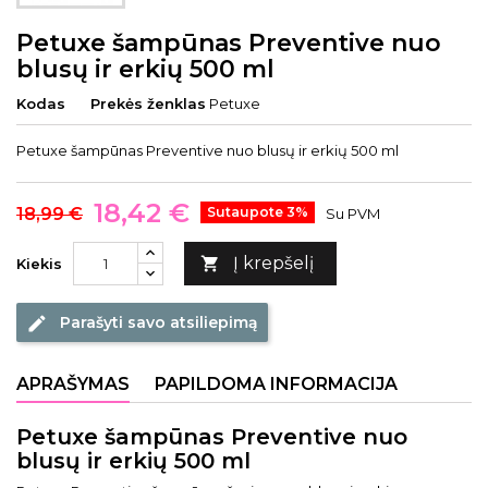
Petuxe šampūnas Preventive nuo
blusų ir erkių 500 ml
Kodas
Prekės ženklas
Petuxe
Petuxe šampūnas Preventive nuo blusų ir erkių 500 ml
18,42 €
18,99 €
Sutaupote 3%
Su PVM
Į krepšelį

Kiekis
Parašyti savo atsiliepimą
edit
APRAŠYMAS
PAPILDOMA INFORMACIJA
Petuxe šampūnas Preventive nuo
blusų ir erkių 500 ml