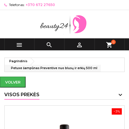
Telefonas:
+370 672 27650
0



shopping_cart
Pagrindinis
Petuxe šampūnas Preventive nuo blusų ir erkių 500 ml
VOLVER
VISOS PREKĖS
−3%