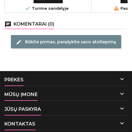


Turime sandėlyje
Pasku
chat
KOMENTARAI (0)
Būkite pirmas, parašykite savo atsiliepimą
edit

PREKĖS

MŪSŲ ĮMONĖ

JŪSŲ PASKYRA

KONTAKTAS