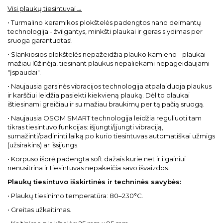
Visi plaukų tiesintuvai→
• Turmalino keramikos plokštelės padengtos nano deimantų
technologija - žvilgantys, minkšti plaukai ir geras slydimas per
sruoga garantuotas!
• Slankiosios plokštelės nepažeidžia plauko kamieno - plaukai
mažiau lūžinėja, tiesinant plaukus nepaliekami nepageidaujami
"įspaudai".
• Naujausia garsinės vibracijos technologija atpalaiduoja plaukus
ir karščiui leidžia pasiekti kiekvieną plauką. Dėl to plaukai
ištiesinami greičiau ir su mažiau braukimų per tą pačią sruogą.
• Naujausia OSOM SMART technologija leidžia reguliuoti tam
tikras tiesintuvo funkcijas: išjungti/įjungti vibraciją,
sumažinti/padininti laiką po kurio tiesintuvas automatiškai užmigs
(užsirakins) ar išsijungs.
• Korpuso išorė padengta soft dažais kurie net ir ilgainiui
nenusitrina ir tiesintuvas nepakeičia savo išvaizdos.
Plaukų tiesintuvo išskirtinės ir techninės savybės:
• Plaukų tiesinimo temperatūra: 80–230°C.
• Greitas užkaitimas.