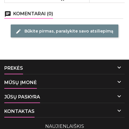
chat
KOMENTARAI (0)
Būkite pirmas, parašykite savo atsiliepimą
edit

PREKĖS

MŪSŲ ĮMONĖ

JŪSŲ PASKYRA

KONTAKTAS
NAUJIENLAIŠKIS