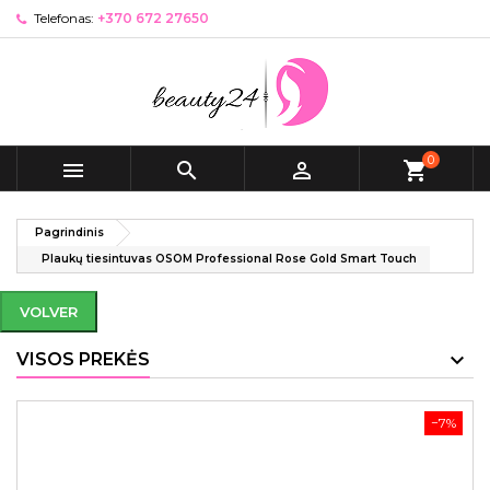
Telefonas:
+370 672 27650
0



shopping_cart
Pagrindinis
Plaukų tiesintuvas OSOM Professional Rose Gold Smart Touch
VOLVER
VISOS PREKĖS
−7%