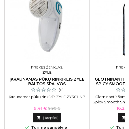
PREKĖS ŽENKLAS:
PREKĖS
ZYLE
M
ĮKRAUNAMAS PŪKŲ RINKIKLIS ZYLE
GLOTNINANTIS
BALTOS SPALVOS
SPICY SMOOTH
(0)
Įkraunamas pūkų rinkiklis ZYLE ZY301LNB
Glotninantis šam
Spicy Smooth Sha
Kaina
Bazinė
Kaina
9,41 €
16,20
9,90 €
kaina

Į krepšelį



Turime sandėlyje
Turime