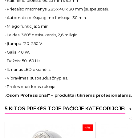
• Kaitinimo plokštelės: 25 mm x 95 mm.
• Prietaiso matmenys: 285 x 40 x 30 mm (suspaustas).
• Automatinio išsijungimo funkcija: 30 min.
• Miego funkcija: 5 min.
• Laidas: 360° besisukantis, 2,6 m ilgio.
• Įtampa: 120–250 V.
• Galia: 40 W.
• Dažnis: 50–60 Hz.
• Išmanus LED ekranėlis.
• Vibravimas: suspaudus žnyples.
• Profesionali konstrukcija.
„
Osom Professional“ – produktai tikriems profesionalams.
5 KITOS PREKĖS TOJE PAČIOJE KATEGORIJOJE:
>
<
−5%