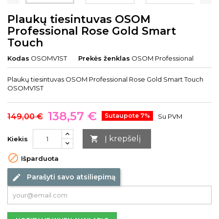
Plaukų tiesintuvas OSOM
Professional Rose Gold Smart
Touch
Kodas
OSOMV1ST
Prekės ženklas
OSOM Professional
Plaukų tiesintuvas OSOM Professional Rose Gold Smart Touch
OSOMV1ST
138,57 €
149,00 €
Sutaupote 7%
Su PVM
Į krepšelį

Kiekis

Išparduota
Parašyti savo atsiliepimą
edit