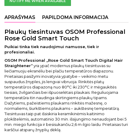
NOTIFY ME WHEN AVAILABLE
APRAŠYMAS
PAPILDOMA INFORMACIJA
Plaukų tiesintuvas OSOM Professional
Rose Gold Smart Touch
Puikiai tinka tiek naudojimui namuose, tiek ir
profesionaliai.
OSOM Professional „Rose Gold Smart Touch Digital Hair
Straightener“
yra ypač modernus plaukų tiesintuvas su
liečiamuoju ekranėliu bei plačiu temperatūros diapazonu.
Prietaisas pasižymi inovatyvia ypatybe – veikimo metu
suspaudus žnyples, jis lengvai vibruoja. Rinkitės platų
temperatūros diapazoną nuo 80°C iki 230°C ir mėgaukitės
tiesiais, žvilgančiais bei išpuoselėtais plaukais. Reguliuojama
temperatūra itin naudinga skirtingiems plaukų tipams.
Dažytiems, pažeistiems plaukams rinkitės mažesnę, o
normaliems, šiurkštiems plaukams – aukštesnę temperatūrą.
Tiesintuvas taip pat išsiskiria keramikinėmis kaitinimo
plokštelėmis, automatinio 30 min. išsijungimo nenaudojant bei 5
min. miego funkcija ir besisukančiu 2,6 m ilgio laidu. Prietaisas turi
karščiui atsparų žnyplių dėklą.