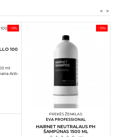
<
>
−15%
−15%
LLO 100
100 ml
iana Anti-
 BI77707
PREKĖS ŽENKLAS:
EVA PROFESSIONAL
HAIRNET NEUTRALAUS PH
VEIDO
ŠAMPŪNAS 1500 ML
SOOTH