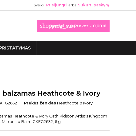
Sveiki,
Prisijungti
arba
Sukurti paskyrą
shopping_cart
Krepšelis:
0
Prekės - 0,00 €
PRISTATYMAS
 balzamas Heathcote & Ivory
KFG2632
Prekės ženklas
Heathcote & Ivory
zamas Heathcote & Ivory Cath Kidston Artist's Kingdom
Mirror Lip Balm CKFG2632, 6 g