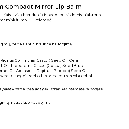
om Compact Mirror Lip Balm
liejais, avižų branduolių ir baobabų sėklomis, hialurono
poms minkštumo. Su veidrodėliu.
irgimų, nedelsiant nutraukite naudojimą.
, Ricinus Communis (Castor) Seed Oil, Cera
ruit Oil, Theobroma Cacao (Cocoa) Seed Butter,
rnel Oil, Adansonia Digitata (Baobab) Seed Oil,
Sweet Orange) Peel Oil Expressed, Benzyl Alcohol,
pasitikrinti sudėtį ant pakuotės. Jei internete nurodyta
rgimų, nutraukite naudojimą.