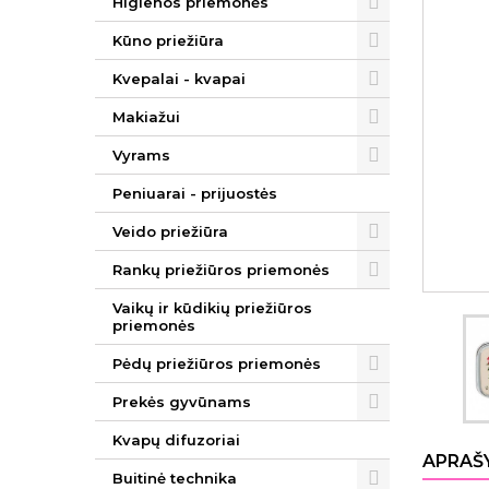
Higienos priemonės
Kūno priežiūra
Kvepalai - kvapai
Makiažui
Vyrams
Peniuarai - prijuostės
Veido priežiūra
Rankų priežiūros priemonės
Vaikų ir kūdikių priežiūros
priemonės
Pėdų priežiūros priemonės
Prekės gyvūnams
Kvapų difuzoriai
APRAŠ
Buitinė technika