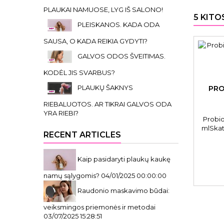
PLAUKAI NAMUOSE, LYG IŠ SALONO!
5 KITO
PLEISKANOS. KADA ODA
SAUSA, O KADA REIKIA GYDYTI?
GALVOS ODOS ŠVEITIMAS.
KODĖL JIS SVARBUS?
PLAUKŲ ŠAKNYS
PRO
RIEBALUOTOS. AR TIKRAI GALVOS ODA
YRA RIEBI?
Probio
mlSkat
RECENT ARTICLES
šveln
Kaip pasidaryti plaukų kaukę
namų sąlygomis?
04/01/2025 00:00:00
Raudonio maskavimo būdai:
veiksmingos priemonės ir metodai
03/07/2025 15:28:51