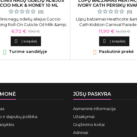
LINIS NAGŲ ODELIŲ ALIEJUS
LŪPŲ BALZAMAS HEATHC
CCIO MILK & HONEY 10 ML
IVORY CATH PERSIKŲ KVA
(0)
(0)
linis nagų odelių aliejus Cuccio
Lūpų balzamas Heathcote &am
zing Roll-On Cuticle Oil Milk &amp;
Cath Kidston Carnival Parade
Honey CNSC4000, 10 ml
Compact Lip Balm CKFG172
Kaina
Bazinė
Kaina
Bazinė
6,72 €
11,90 €
7,90 €
14,00 €
veidrodėliu, persikų kvapo,
kaina
kaina

Į krepšelį

Į krepšelį

Turime sandėlyje

Paskutinė prekė
ĮMONĖ
JŪSŲ PASKYRA
mas
Asmeninė informacija
 ir slapukų politika
Užsakymai
aisyklės
Grąžinimo kvitai
Adresai