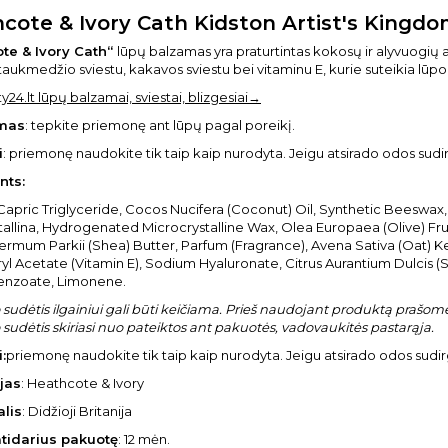
cote & Ivory Cath Kidston Artist's Kingd
te & Ivory Cath“
lūpų balzamas yra praturtintas kokosų ir alyvuogių a
 taukmedžio sviestu, kakavos sviestu bei vitaminu E, kurie suteikia lū
y24.lt lūpų balzamai, sviestai, blizgesiai→
mas
: tepkite priemonę ant lūpų pagal poreikį.
i
: priemonę naudokite tik taip kaip nurodyta. Jeigu atsirado odos sud
nts:
Capric Triglyceride, Cocos Nucifera (Coconut) Oil, Synthetic Beeswax
tallina, Hydrogenated Microcrystalline Wax, Olea Europaea (Olive) F
rmum Parkii (Shea) Butter, Parfum (Fragrance), Avena Sativa (Oat) Ke
l Acetate (Vitamin E), Sodium Hyaluronate, Citrus Aurantium Dulcis (
enzoate, Limonene.
sudėtis ilgainiui gali būti keičiama. Prieš naudojant produktą prašome 
sudėtis skiriasi nuo pateiktos ant pakuotės, vadovaukitės pastarąja.
:
priemonę naudokite tik taip kaip nurodyta. Jeigu atsirado odos sudi
jas
: Heathcote & Ivory
alis
: Didžioji Britanija
atidarius pakuotę
: 12 mėn.