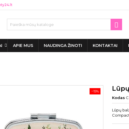
y24.lt

AI
APIE MUS
NAUDINGA ŽINOTI
KONTAKTAI
Lūpų
−15%
Kodas
C
Lūpų bal
Compact 