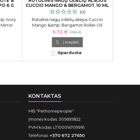
OTE &
RUTULINIS NAGŲ ODELIŲ ALIEJUS
LŪPŲ B
PO 6 G
CUCCIO MANGO & BERGAMOT 10 ML
MIRROR C
(0)
p; Ivory
Rutulinis nagų odelių aliejus Cuccio
Lūpų balz
 Mirror
Mango &amp; Bergamot Roller Oil
Nathalie Le
0, su
CNSC7931, mango ir bergamotės kvapo,
Lip Balm NL
Kaina
Bazinė
6,72 €
7,90 €
 6 g
10 ml
kaina

Į krepšelį

Išparduota

KONTAKTAS
MB "Pethomepeople"
Įmonės kodas: 305695822
PVM kodas: LT100014709916
Telefonas:
+370 672 27650