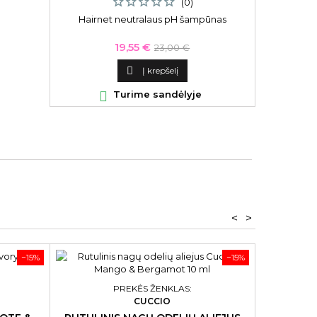
(0)
Hairnet neutralaus pH šampūnas
Veido ka
&amp; Hydra
ir h
Kaina
Bazinė
19,55 €
23,00 €
kaina

Į krepšelį

Turime sandėlyje

<
>
−15%
−15%
PREKĖS ŽENKLAS:
CUCCIO
H