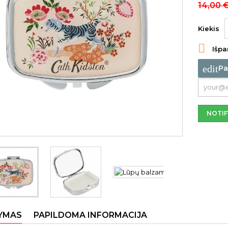
14,00 
Kiekis

Išpa
edit
Pa
NOTIF
YMAS
PAPILDOMA INFORMACIJA