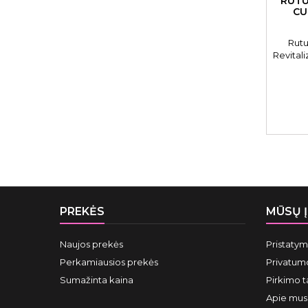
RUTU
CU
Rutu
Revitali
PREKĖS
MŪSŲ 
Naujos prekės
Pristaty
Perkamiausios prekės
Privatumo
Sumažinta kaina
Pirkimo t
Apie mus