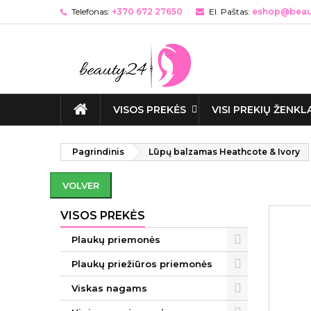
Telefonas:
+370 672 27650
El. Paštas:
eshop@beaut
VISOS PREKĖS
VISI PREKIŲ ŽENKL
Pagrindinis
Lūpų balzamas Heathcote & Ivory
VOLVER
VISOS PREKĖS
Plaukų priemonės
Plaukų priežiūros priemonės
Viskas nagams