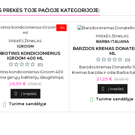
S PREKĖS TOJE PAČIOJE KATEGORIJOJE:
−5%
PREKĖS ŽENKLAS:
PREKĖS ŽENKLAS:
BARBA ITALIANA
IGROOM
BARZDOS KREMAS DONATE
ML
BIOTINIS KONDICIONIERIUS
IGROOM 400 ML
(0)
(0)
Barzdos kremas Donatello 
tinis kondicionierius iGroom 400
Kremas barzdai ir odai Barba Ital
ina gerųjų bakterijų dauginimąsi,
flaking Beard Cream Donatello
Kaina
Bazinė
21,25 €
25,00 €
iai kondicionuoja kailį bei odą su
Kaina
Bazinė
26,59 €
27,99 €
kaina
probiotiniais ingredientais.

Į krepšelį
kaina

Į krepšelį

Turime sandėlyje

Turime sandėlyje