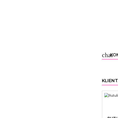
chat
KOM
KLIENT