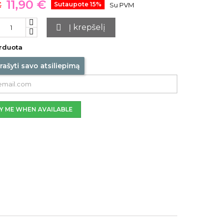
11,90 €
€
Sutaupote 15%
Su PVM

Į krepšelį
rduota
rašyti savo atsiliepimą
Y ME WHEN AVAILABLE