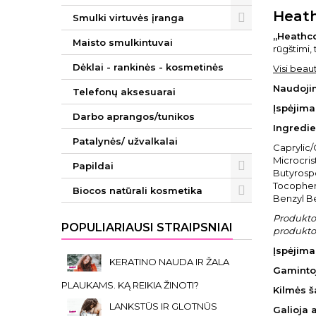
Heath
Smulki virtuvės įranga
„Heathco
Maisto smulkintuvai
rūgštimi,
Dėklai - rankinės - kosmetinės
Visi beaut
Naudoji
Telefonų aksesuarai
Įspėjima
Darbo aprangos/tunikos
Ingredie
Patalynės/ užvalkalai
Caprylic/
Microcris
Papildai
Butyrospe
Tocophery
Biocos natūrali kosmetika
Benzyl B
Produkto 
POPULIARIAUSI STRAIPSNIAI
produkto 
Įspėjimai
KERATINO NAUDA IR ŽALA
Gaminto
PLAUKAMS. KĄ REIKIA ŽINOTI?
Kilmės š
LANKSTŪS IR GLOTNŪS
Galioja 