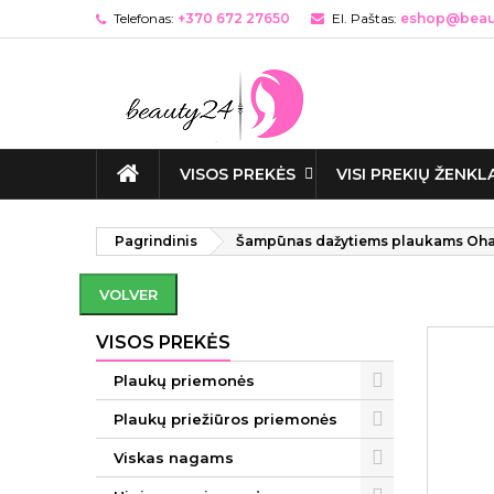
Telefonas:
+370 672 27650
El. Paštas:
eshop@beaut
VISOS PREKĖS
VISI PREKIŲ ŽENKL
Pagrindinis
Šampūnas dažytiems plaukams Ohan
VOLVER
VISOS PREKĖS
Plaukų priemonės
Plaukų priežiūros priemonės
Viskas nagams