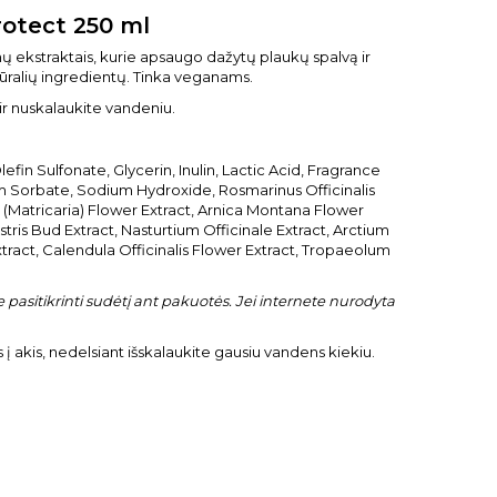
otect 250 ml
ų ekstraktais, kurie apsaugo dažytų plaukų spalvą ir
natūralių ingredientų. Tinka veganams.
ir nuskalaukite vandeniu.
n Sulfonate, Glycerin, Inulin, Lactic Acid, Fragrance
 Sorbate, Sodium Hydroxide, Rosmarinus Officinalis
ta (Matricaria) Flower Extract, Arnica Montana Flower
stris Bud Extract, Nasturtium Officinale Extract, Arctium
xtract, Calendula Officinalis Flower Extract, Tropaeolum
pasitikrinti sudėtį ant pakuotės. Jei internete nurodyta
s į akis, nedelsiant išskalaukite gausiu vandens kiekiu.