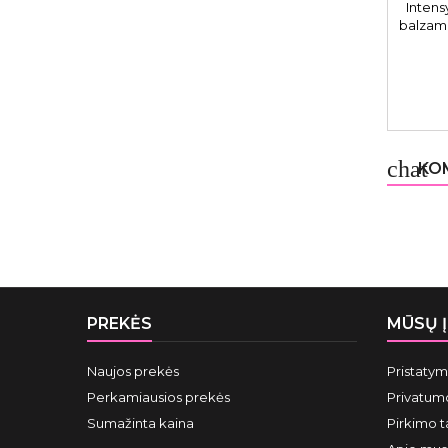
Intens
balzama
chat
KOM
PREKĖS
MŪSŲ 
Naujos prekės
Pristaty
Perkamiausios prekės
Privatumo
Sumažinta kaina
Pirkimo t