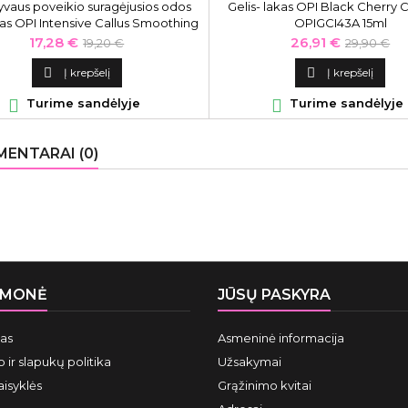
yvaus poveikio suragėjusios odos
Gelis- lakas OPI Black Cherry 
s OPI Intensive Callus Smoothing
OPIGCI43A 15ml
Balm, OPIASC50 118 ml.
Kaina
Bazinė
Kaina
Bazinė
17,28 €
26,91 €
19,20 €
29,90 €
kaina
kaina

Į krepšelį

Į krepšelį

Turime sandėlyje

Turime sandėlyje
ENTARAI (0)
ĮMONĖ
JŪSŲ PASKYRA
mas
Asmeninė informacija
 ir slapukų politika
Užsakymai
aisyklės
Grąžinimo kvitai