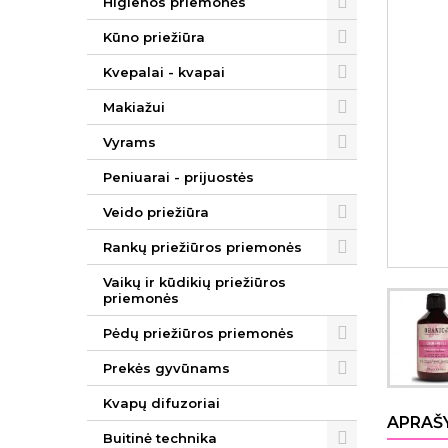
Higienos priemonės
Kūno priežiūra
Kvepalai - kvapai
Makiažui
Vyrams
Peniuarai - prijuostės
Veido priežiūra
Rankų priežiūros priemonės
Vaikų ir kūdikių priežiūros
priemonės
Pėdų priežiūros priemonės
Prekės gyvūnams
Kvapų difuzoriai
APRAŠ
Buitinė technika