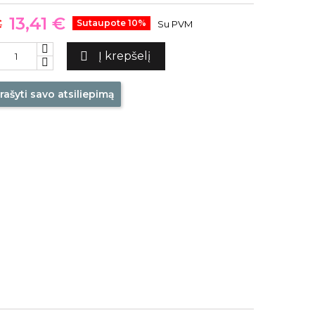
13,41 €
€
Sutaupote 10%
Su PVM

Į krepšelį
rašyti savo atsiliepimą