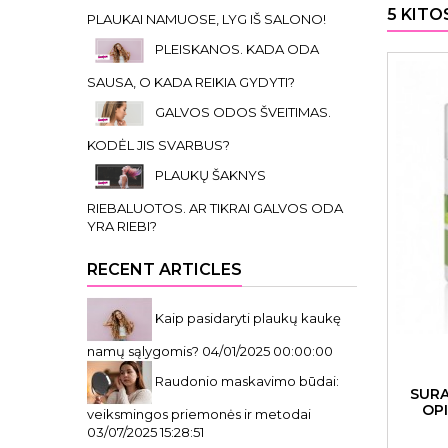
5 KITO
PLAUKAI NAMUOSE, LYG IŠ SALONO!
PLEISKANOS. KADA ODA
SAUSA, O KADA REIKIA GYDYTI?
GALVOS ODOS ŠVEITIMAS.
KODĖL JIS SVARBUS?
PLAUKŲ ŠAKNYS
RIEBALUOTOS. AR TIKRAI GALVOS ODA
YRA RIEBI?
RECENT ARTICLES
Kaip pasidaryti plaukų kaukę
namų sąlygomis?
04/01/2025 00:00:00
Raudonio maskavimo būdai:
SURA
OPI
veiksmingos priemonės ir metodai
03/07/2025 15:28:51