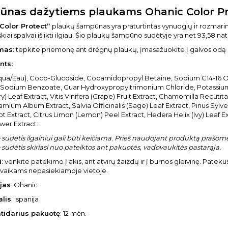
nas dažytiems plaukams Ohanic Color Pr
Color Protect“
plaukų šampūnas yra praturtintas vynuogių ir rozmarin
yškiai spalvai išlikti ilgiau. Šio plaukų šampūno sudėtyje yra net 93,58 
mas
: tepkite priemonę ant drėgnų plaukų, įmasažuokite į galvos odą 
nts:
ua/Eau), Coco-Glucoside, Cocamidopropyl Betaine, Sodium C14-16 Olefi
, Sodium Benzoate, Guar Hydroxypropyltrimonium Chloride, Potassium
) Leaf Extract, Vitis Vinifera (Grape) Fruit Extract, Chamomilla Recuti
Lamium Album Extract, Salvia Officinalis (Sage) Leaf Extract, Pinus Sylve
t Extract, Citrus Limon (Lemon) Peel Extract, Hedera Helix (Ivy) Leaf E
wer Extract.
sudėtis ilgainiui gali būti keičiama. Prieš naudojant produktą prašome 
sudėtis skiriasi nuo pateiktos ant pakuotės, vadovaukitės pastarąja.
i
: venkite patekimo į akis, ant atvirų žaizdų ir į burnos gleivinę. Pateku
 vaikams nepasiekiamoje vietoje.
jas
: Ohanic
alis
: Ispanija
atidarius pakuotę
: 12 mėn.