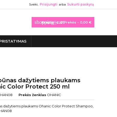
Sveiki,
Prisijungti
arba
Sukurti paskyrą
shopping_cart
Krepšelis:
0
Prekės - 0,00 €
PRISTATYMAS
ūnas dažytiems plaukams
ic Color Protect 250 ml
HAN08
Prekės ženklas
OHANIC
 dažytiems plaukams Ohanic Color Protect Shampoo,
OHAN08