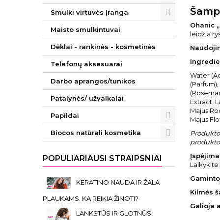
Šampū
Smulki virtuvės įranga
Ohanic „
Maisto smulkintuvai
leidžia r
Dėklai - rankinės - kosmetinės
Naudoji
Ingredie
Telefonų aksesuarai
Water (Aq
Darbo aprangos/tunikos
(Parfum)
(Rosemary
Patalynės/ užvalkalai
Extract, 
Majus Roo
Papildai
Majus Flo
Biocos natūrali kosmetika
Produkto 
produkto 
Įspėjima
POPULIARIAUSI STRAIPSNIAI
Laikykite
Gaminto
KERATINO NAUDA IR ŽALA
Kilmės š
PLAUKAMS. KĄ REIKIA ŽINOTI?
Galioja 
LANKSTŪS IR GLOTNŪS