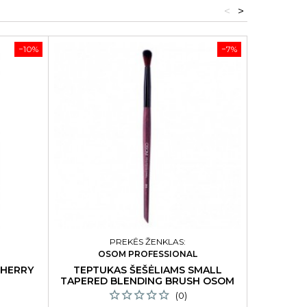
<
>
−10%
−7%
PREKĖS ŽENKLAS:
OSOM PROFESSIONAL
CHERRY
TEPTUKAS ŠEŠĖLIAMS SMALL
KVAPAS 
TAPERED BLENDING BRUSH OSOM
(0)