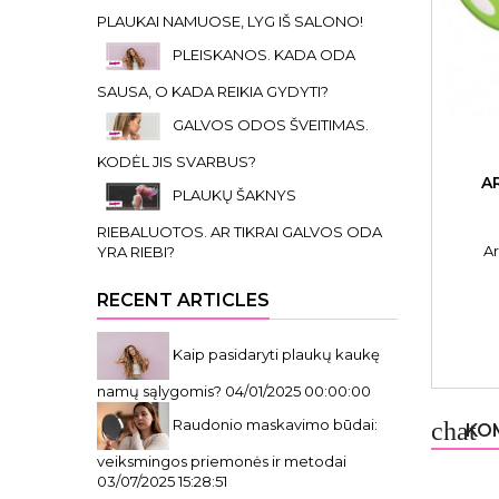
PLAUKAI NAMUOSE, LYG IŠ SALONO!
PLEISKANOS. KADA ODA
SAUSA, O KADA REIKIA GYDYTI?
GALVOS ODOS ŠVEITIMAS.
KODĖL JIS SVARBUS?
A
PLAUKŲ ŠAKNYS
RIEBALUOTOS. AR TIKRAI GALVOS ODA
Ar
YRA RIEBI?
RECENT ARTICLES
Kaip pasidaryti plaukų kaukę
namų sąlygomis?
04/01/2025 00:00:00
Raudonio maskavimo būdai:
chat
KOM
veiksmingos priemonės ir metodai
03/07/2025 15:28:51