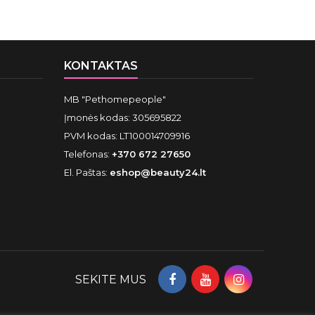
KONTAKTAS
MB "Pethomepeople"
Įmonės kodas: 305695822
PVM kodas: LT100014709916
Telefonas:
+370 672 27650
El. Paštas:
eshop@beauty24.lt
SEKITE MUS