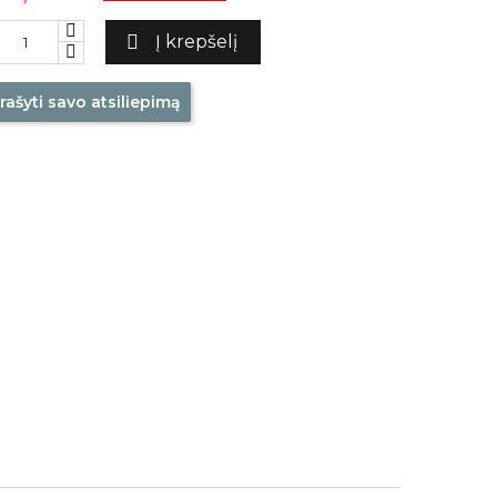

Į krepšelį
rašyti savo atsiliepimą