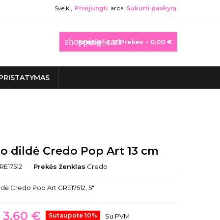
Sveiki,
Prisijungti
arba
Sukurti paskyrą
shopping_cart
Krepšelis:
0
Prekės - 0,00 €
PRISTATYMAS
ro dildė Credo Pop Art 13 cm
RE17512
Prekės ženklas
Credo
ldė Credo Pop Art CRE17512, 5"
3,60 €
Sutaupote 10%
Su PVM