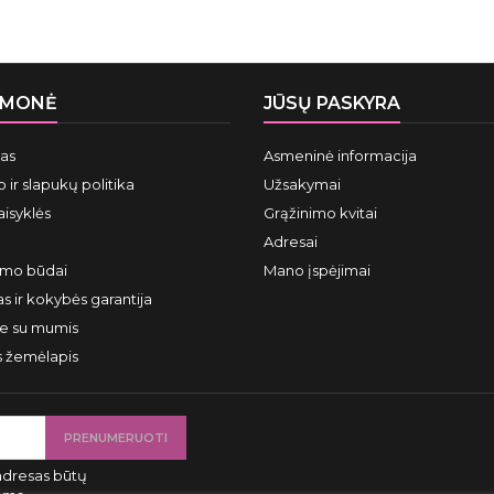
ĮMONĖ
JŪSŲ PASKYRA
mas
Asmeninė informacija
 ir slapukų politika
Užsakymai
aisyklės
Grąžinimo kvitai
Adresai
ymo būdai
Mano įspėjimai
s ir kokybės garantija
te su mumis
s žemėlapis
adresas būtų