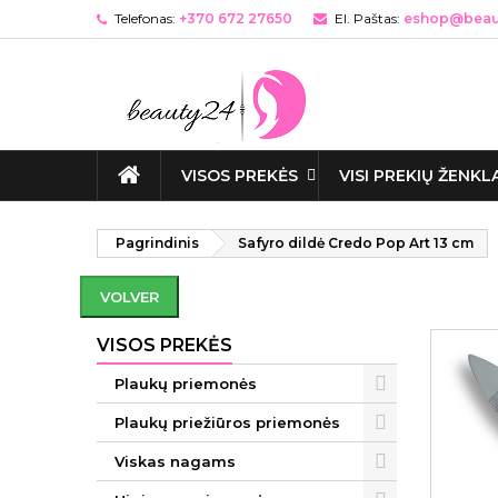
Telefonas:
+370 672 27650
El. Paštas:
eshop@beaut
VISOS PREKĖS
VISI PREKIŲ ŽENKL
Pagrindinis
Safyro dildė Credo Pop Art 13 cm
VOLVER
VISOS PREKĖS
Plaukų priemonės
Plaukų priežiūros priemonės
Viskas nagams