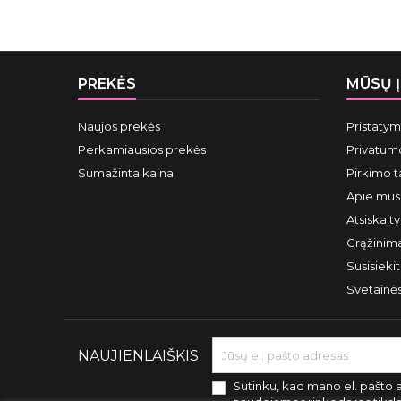
PREKĖS
MŪSŲ 
Naujos prekės
Pristaty
Perkamiausios prekės
Privatumo
Sumažinta kaina
Pirkimo t
Apie mus
Atsiskait
Grąžinima
Susisieki
Svetainė
NAUJIENLAIŠKIS
Sutinku, kad mano el. pašto 