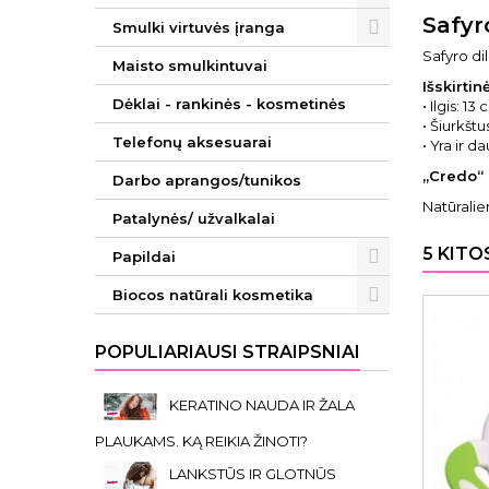
Safyr
Smulki virtuvės įranga
Safyro d
Maisto smulkintuvai
Išskirti
Dėklai - rankinės - kosmetinės
• Ilgis: 13 
• Šiurkštu
Telefonų aksesuarai
• Yra ir d
„Credo“ 
Darbo aprangos/tunikos
Natūrali
Patalynės/ užvalkalai
5 KITO
Papildai
Biocos natūrali kosmetika
POPULIARIAUSI STRAIPSNIAI
KERATINO NAUDA IR ŽALA
PLAUKAMS. KĄ REIKIA ŽINOTI?
LANKSTŪS IR GLOTNŪS