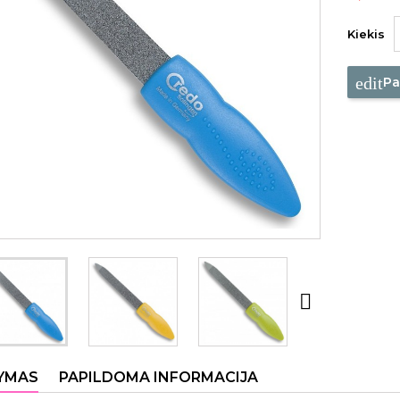
Kiekis
edit
Pa

YMAS
PAPILDOMA INFORMACIJA