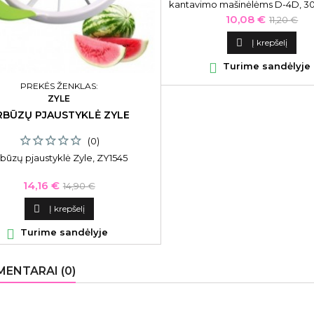
kantavimo mašinėlėms D-4D, 30 
vnt.
Kaina
Bazinė
10,08 €
11,20 €
kaina

Į krepšelį

Turime sandėlyje
PREKĖS ŽENKLAS:
ZYLE
RBŪZŲ PJAUSTYKLĖ ZYLE
(0)
būzų pjaustyklė Zyle, ZY1545
Kaina
Bazinė
14,16 €
14,90 €
kaina

Į krepšelį

Turime sandėlyje
ENTARAI (0)