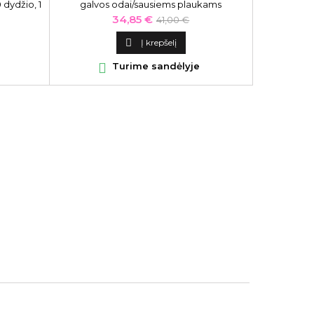
dydžio, 1
galvos odai/sausiems plaukams
Kaina
Bazinė
34,85 €
41,00 €
kaina

Į krepšelį


Turime sandėlyje