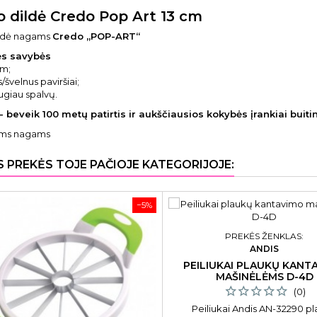
o dildė Credo Pop Art 13 cm
ildė nagams
Credo „POP-ART“
nės savybės
cm;
s/švelnus paviršiai;
augiau spalvų.
- beveik 100 metų patirtis ir aukščiausios kokybės įrankiai bui
ems nagams
S PREKĖS TOJE PAČIOJE KATEGORIJOJE:
−5%
PREKĖS ŽENKLAS:
ANDIS
PEILIUKAI PLAUKŲ KANT
MAŠINĖLĖMS D-4D
(0)
Peiliukai Andis AN-32290 p