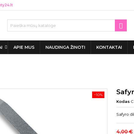
y24.lt

AI
APIE MUS
NAUDINGA ŽINOTI
KONTAKTAI
Safy
−10%
Kodas
C
Safyro di
4,00 €