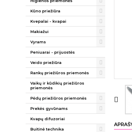
Higienos priemonės
Kūno priežiūra
Kvepalai - kvapai
Makiažui
Vyrams
Peniuarai - prijuostės
Veido priežiūra
Rankų priežiūros priemonės
Vaikų ir kūdikių priežiūros
priemonės
Pėdų priežiūros priemonės

Prekės gyvūnams
Kvapų difuzoriai
APRAŠ
Buitinė technika