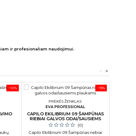
tiniam ir profesionaliam naudojimui.
<
>
−10%
−15%
PREKĖS ŽENKLAS:
EVA PROFESSIONAL
LEDUKŲ G
AVIMO
CAPILO EKILIBRIUM 09 ŠAMPŪNAS
RIEBIAI GALVOS ODAI/SAUSIEMS
PLAUKAMS 1L
(0)
Ledukų
laukų
Capilo Ekilibrium 09 Šampūnas riebiai
ZY1588I