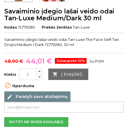
Savaiminio įdegio lašai veido odai
Tan-Luxe Medium/Dark 30 ml
Kodas
TL779280
Prekės ženklas
Tan-Luxe
Savaiminio įdegio lašai veido odai Tan-Luxe The Face Self-Tan
Drops Medium / Dark TL779280, 30 ml
44,01 €
48,90 €
Sutaupote 10%
Su PVM
Į krepšelį

Kiekis

Išparduota
Parašyti savo atsiliepimą
edit
NOTIFY ME WHEN AVAILABLE