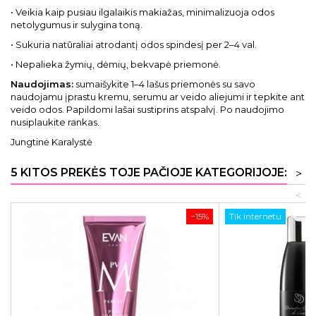
• Veikia kaip pusiau ilgalaikis makiažas, minimalizuoja odos
netolygumus ir sulygina toną.
• Sukuria natūraliai atrodantį odos spindesį per 2–4 val.
• Nepalieka žymių, dėmių, bekvapė priemonė.
Naudojimas:
sumaišykite 1–4 lašus priemonės su savo
naudojamu įprastu kremu, serumu ar veido aliejumi ir tepkite ant
veido odos. Papildomi lašai sustiprins atspalvį. Po naudojimo
nusiplaukite rankas.
Jungtinė Karalystė
5 KITOS PREKĖS TOJE PAČIOJE KATEGORIJOJE:
>
<
−15%
Tik internetu