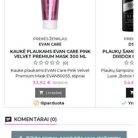
PREKĖS ŽENKLAS:
PREKĖS
EVAN CARE
DSD
KAUKĖ PLAUKAMS EVAN CARE PINK
PLAUKŲ ŠAMP
VELVET PREMIUM MASK 300 ML
DIXIDOX D
(0)
Kaukė plaukams EVAN Care Pink Velvet
Plaukų šampūnas s
Premium Mask EVAN50053, stipriai
Luxe „Botox Ha
drėkinanti, be sulfatų ir parabenų, 300 ml
Shampoo” 200 
Kaina
Bazinė
Kaina
33,92 €
24,65
39,90 €
šiurkštiems, sau
kaina
plaukams. Išlai

Į krepšelį

neleidžia 


Išparduota
Yra 
chat
KOMENTARAI (0)
Būkite pirmas, parašykite savo atsiliepimą