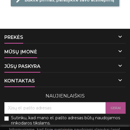
edit

PREKĖS

MŪSŲ ĮMONĖ

JŪSŲ PASKYRA

KONTAKTAS
NAUJIENLAIŠKIS
Sutinku, kad mano el. pašto adresas būtų naudojamos
rinkodaros tikslams.
Informuojame, kad šioje svetainėje naudojami slapukai (angl.