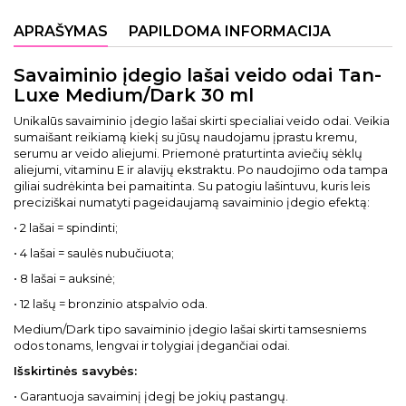
APRAŠYMAS
PAPILDOMA INFORMACIJA
Savaiminio įdegio lašai veido odai Tan-
Luxe Medium/Dark 30 ml
Unikalūs savaiminio įdegio lašai skirti specialiai veido odai. Veikia
sumaišant reikiamą kiekį su jūsų naudojamu įprastu kremu,
serumu ar veido aliejumi. Priemonė praturtinta aviečių sėklų
aliejumi, vitaminu E ir alavijų ekstraktu. Po naudojimo oda tampa
giliai sudrėkinta bei pamaitinta. Su patogiu lašintuvu, kuris leis
preciziškai numatyti pageidaujamą savaiminio įdegio efektą:
• 2 lašai = spindinti;
• 4 lašai = saulės nubučiuota;
• 8 lašai = auksinė;
• 12 lašų = bronzinio atspalvio oda.
Medium/Dark tipo savaiminio įdegio lašai skirti tamsesniems
odos tonams, lengvai ir tolygiai įdegančiai odai.
Išskirtinės savybės:
• Garantuoja savaiminį įdegį be jokių pastangų.