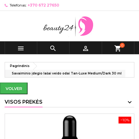
Telefonas:
+370 672 27650
0



shopping_cart
Pagrindinis
Savaiminio įdegio lašai veido odai Tan-Luxe Medium/Dark 30 ml
VOLVER
VISOS PREKĖS
−10%