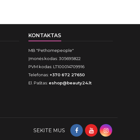
KONTAKTAS
MB "Pethomepeople"
Įmonės kodas: 305695822
PVM kodas: LT100014709916
Telefonas:
+370 672 27650
El. Paštas:
eshop@beauty24.lt
SEKITE MUS