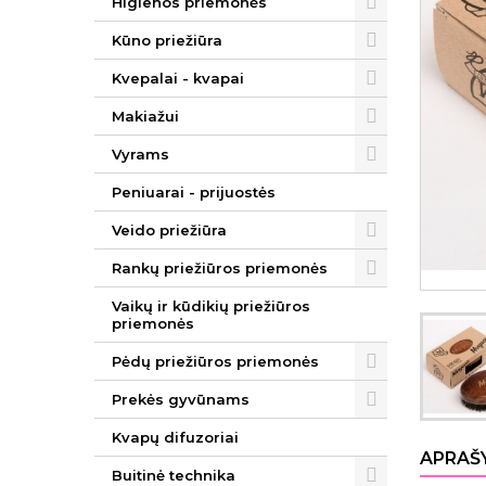
Higienos priemonės
Kūno priežiūra
Kvepalai - kvapai
Makiažui
Vyrams
Peniuarai - prijuostės
Veido priežiūra
Rankų priežiūros priemonės
Vaikų ir kūdikių priežiūros
priemonės
Pėdų priežiūros priemonės
Prekės gyvūnams
Kvapų difuzoriai
APRAŠ
Buitinė technika