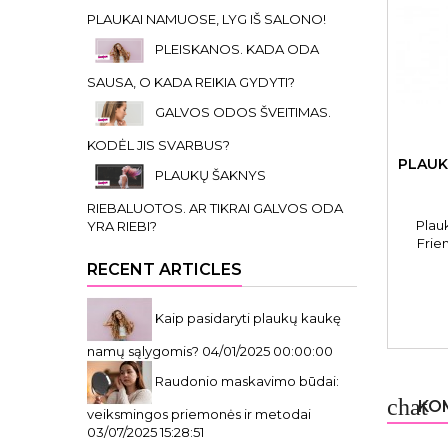
PLAUKAI NAMUOSE, LYG IŠ SALONO!
PLEISKANOS. KADA ODA
SAUSA, O KADA REIKIA GYDYTI?
GALVOS ODOS ŠVEITIMAS.
KODĖL JIS SVARBUS?
PLAUK
PLAUKŲ ŠAKNYS
RIEBALUOTOS. AR TIKRAI GALVOS ODA
Plau
YRA RIEBI?
Frie
RECENT ARTICLES
Kaip pasidaryti plaukų kaukę
namų sąlygomis?
04/01/2025 00:00:00
Raudonio maskavimo būdai:
chat
KOM
veiksmingos priemonės ir metodai
03/07/2025 15:28:51