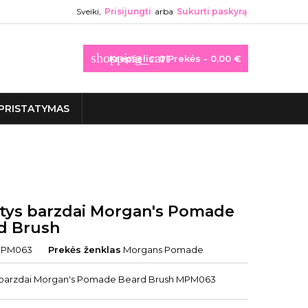
Sveiki,
Prisijungti
arba
Sukurti paskyrą
shopping_cart
Krepšelis:
0
Prekės - 0,00 €
PRISTATYMAS
tys barzdai Morgan's Pomade
d Brush
PM063
Prekės ženklas
Morgans Pomade
 barzdai Morgan's Pomade Beard Brush MPM063