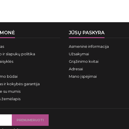
ĮMONĖ
JŪSŲ PASKYRA
mas
Asmeninė informacija
 ir slapukų politika
Užsakymai
aisyklės
Grąžinimo kvitai
Adresai
ymo būdai
Mano įspėjimai
s ir kokybės garantija
te su mumis
s žemėlapis