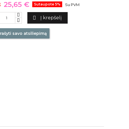
25,65 €
€
Sutaupote 5%
Su PVM

Į krepšelį
rašyti savo atsiliepimą