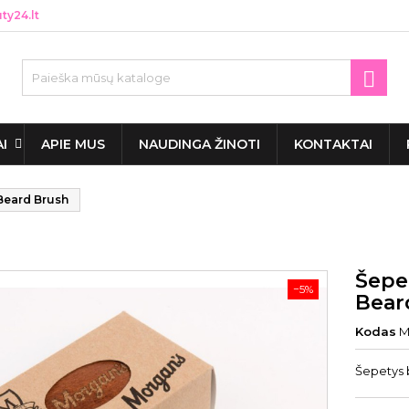
y24.lt

AI
APIE MUS
NAUDINGA ŽINOTI
KONTAKTAI
Beard Brush
Šepe
−5%
Bear
Kodas
M
Šepetys