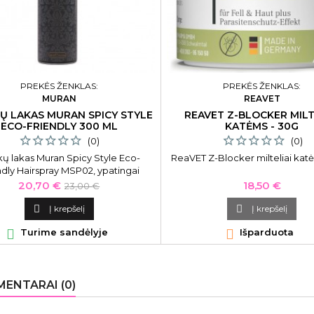
PREKĖS ŽENKLAS:
PREKĖS ŽENKLAS:
MURAN
REAVET
Ų LAKAS MURAN SPICY STYLE
REAVET Z-BLOCKER MILT
ECO-FRIENDLY 300 ML
KATĖMS - 30G
(0)
(0)
kų lakas Muran Spicy Style Eco-
ReaVET Z-Blocker milteliai kat
ndly Hairspray MSP02, ypatingai
stiprios fiksacijos, 300 ml
Kaina
Bazinė
Kaina
20,70 €
18,50 €
23,00 €
kaina

Į krepšelį

Į krepšelį

Turime sandėlyje

Išparduota
ENTARAI (0)