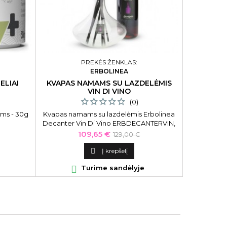
PREKĖS ŽENKLAS:
ERBOLINEA
STARF
ELIAI
KVAPAS NAMAMS SU LAZDELĖMIS
STARFIRE
VIN DI VINO
GOSSIP 
(0)
ėms - 30g
Kvapas namams su lazdelėmis Erbolinea
Starfires
Decanter Vin Di Vino ERBDECANTERVIN,
ko
750 ml
Kaina
Bazinė
109,65 €
129,00 €
kaina

Į krepšelį

Turime sandėlyje
