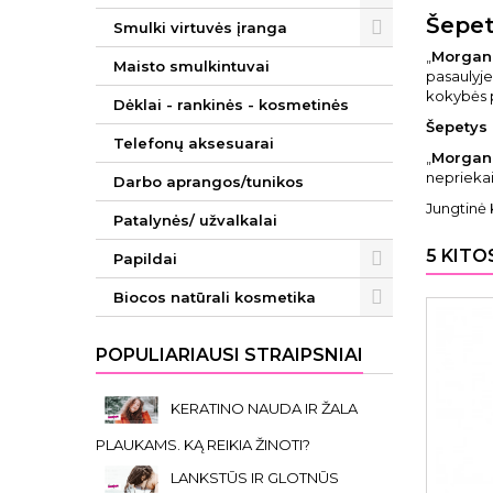
Šepet
Smulki virtuvės įranga
„
Morgan
Maisto smulkintuvai
pasaulyje,
kokybės p
Dėklai - rankinės - kosmetinės
Šepetys
Telefonų aksesuarai
„
Morgan
nepriekai
Darbo aprangos/tunikos
Jungtinė 
Patalynės/ užvalkalai
5 KITO
Papildai
Biocos natūrali kosmetika
POPULIARIAUSI STRAIPSNIAI
KERATINO NAUDA IR ŽALA
PLAUKAMS. KĄ REIKIA ŽINOTI?
LANKSTŪS IR GLOTNŪS