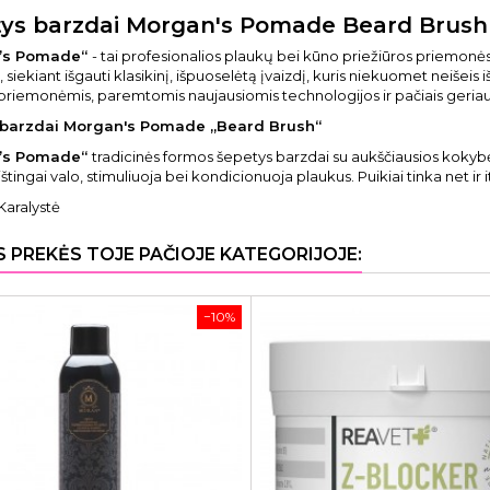
ys barzdai Morgan's Pomade Beard Brush
’s Pomade“
- tai profesionalios plaukų bei kūno priežiūros priemon
 siekiant išgauti klasikinį, išpuoselėtą įvaizdį, kuris niekuomet neišeis
riemonėmis, paremtomis naujausiomis technologijos ir pačiais geriaus
 barzdai Morgan's Pomade „Beard Brush“
’s Pomade“
tradicinės formos šepetys barzdai su aukščiausios kokybės n
štingai valo, stimuliuoja bei kondicionuoja plaukus. Puikiai tinka net ir
Karalystė
S PREKĖS TOJE PAČIOJE KATEGORIJOJE:
−10%