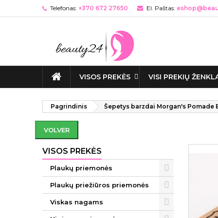
Telefonas:
+370 672 27650
El. Paštas:
eshop@beaut
VISOS PREKĖS
VISI PREKIŲ ŽENKL
Pagrindinis
Šepetys barzdai Morgan's Pomade 
VOLVER
VISOS PREKĖS
Plaukų priemonės
Plaukų priežiūros priemonės
Viskas nagams