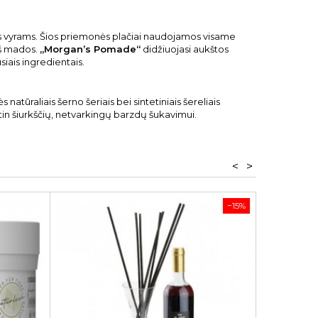
ės vyrams. Šios priemonės plačiai naudojamos visame
 iš mados.
„Morgan’s Pomade“
didžiuojasi aukštos
iais ingredientais.
atūraliais šerno šeriais bei sintetiniais šereliais
 itin šiurkščių, netvarkingų barzdų šukavimui.
<
>
−15%