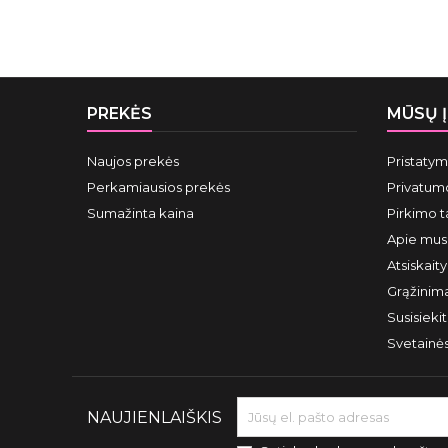
PREKĖS
MŪSŲ 
Naujos prekės
Pristaty
Perkamiausios prekės
Privatumo
Sumažinta kaina
Pirkimo t
Apie mus
Atsiskait
Grąžinima
Susisieki
Svetainė
NAUJIENLAIŠKIS