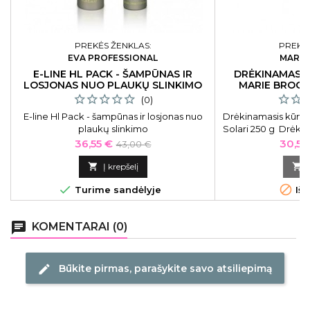
PREKĖS ŽENKLAS:
PREKĖS
EVA PROFESSIONAL
MARIE
E-LINE HL PACK - ŠAMPŪNAS IR
DRĖKINAMASIS
LOSJONAS NUO PLAUKŲ SLINKIMO
MARIE BROCA
(0)
E-line Hl Pack - šampūnas ir losjonas nuo
Drėkinamasis kūno š
plaukų slinkimo
Solari 250 g Drėkin
suteikiantis šveitik
Kaina
Bazinė
Kaina
36,55 €
30,51
43,00 €
Shimmer and Br
kaina
MAR08183, su b

Į krepšelį



Turime sandėlyje
Išp
chat
KOMENTARAI (0)
Būkite pirmas, parašykite savo atsiliepimą
edit