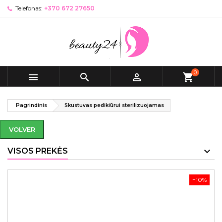
Telefonas:
+370 672 27650
0



shopping_cart
Pagrindinis
Skustuvas pedikiūrui sterilizuojamas
VOLVER
VISOS PREKĖS
−10%