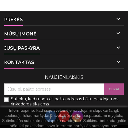

PREKĖS

MŪSŲ ĮMONĖ

JŪSŲ PASKYRA

KONTAKTAS
NAUJIENLAIŠKIS
Sutinku, kad mano el. pašto adresas būtų naudojamos
rinkodaros tikslams.
Informuojame, kad šioje svetainėje naudojami slapukai (angl.
cookies). Toliau naršydami svetainėje arba paspausdami mygtuką
Sutinku Jūs sutinkate su slapukų naudojimu. Sutikimą bet kada galite
atšaukti pakeisdami savo interneto naršyklės nustatymuose.