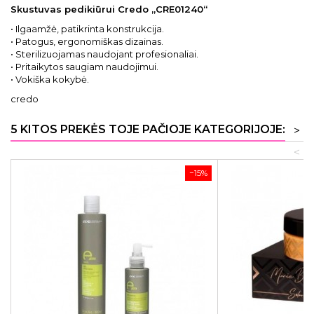
Skustuvas pedikiūrui Credo „CRE01240“
• Ilgaamžė, patikrinta konstrukcija.
• Patogus, ergonomiškas dizainas.
• Sterilizuojamas naudojant profesionaliai.
• Pritaikytos saugiam naudojimui.
• Vokiška kokybė.
credo
5 KITOS PREKĖS TOJE PAČIOJE KATEGORIJOJE:
>
<
−15%