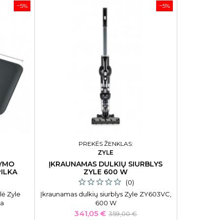
−5%
−5%
KVAPAS 
Kvapas nam
Decanter V

PREKĖS ŽENKLAS:
ZYLE
TYMO
ĮKRAUNAMAS DULKIŲ SIURBLYS
PILKA
ZYLE 600 W
(0)
lė Zyle
Įkraunamas dulkių siurblys Zyle ZY603VC,
ka
600 W
Kaina
Bazinė
341,05 €
359,00 €