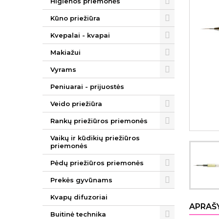
Higienos priemonės
Kūno priežiūra
Kvepalai - kvapai
Makiažui
Vyrams
Peniuarai - prijuostės
Veido priežiūra
Rankų priežiūros priemonės
Vaikų ir kūdikių priežiūros
priemonės
Pėdų priežiūros priemonės
Prekės gyvūnams
Kvapų difuzoriai
APRAŠ
Buitinė technika