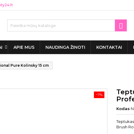
y24.lt

AI
APIE MUS
NAUDINGA ŽINOTI
KONTAKTAI
onal Pure Kolinsky 15 cm
Tept
−7%
Prof
Kodas
N
Teptukas 
Brush Ro