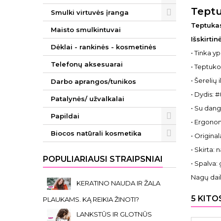
Teptu
Smulki virtuvės įranga
Teptukas
Maisto smulkintuvai
Išskirti
Dėklai - rankinės - kosmetinės
• Tinka yp
Telefonų aksesuarai
• Teptuko 
• Šerelių 
Darbo aprangos/tunikos
• Dydis: 
Patalynės/ užvalkalai
• Su dang
Papildai
• Ergono
Biocos natūrali kosmetika
• Original
• Skirta: 
POPULIARIAUSI STRAIPSNIAI
• Spalva: 
Nagų dail
KERATINO NAUDA IR ŽALA
5 KITO
PLAUKAMS. KĄ REIKIA ŽINOTI?
LANKSTŪS IR GLOTNŪS