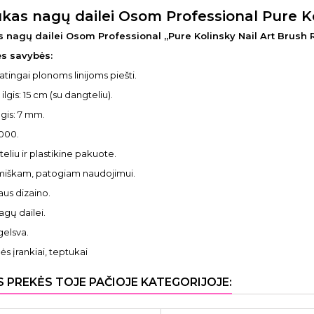
kas nagų dailei Osom Professional Pure K
 nagų dailei Osom Professional „Pure Kolinsky Nail Art Brush
nės savybės:
atingai plonoms linijoms piešti.
ilgis: 15 cm (su dangteliu).
ilgis: 7 mm.
#000.
teliu ir plastikine pakuote.
miškam, patogiam naudojimui.
aus dizaino.
nagų dailei.
gelsva.
ės įrankiai, teptukai
S PREKĖS TOJE PAČIOJE KATEGORIJOJE: