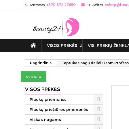
Telefonas:
+370 672 27650
El. Paštas:
eshop@beaut
VISOS PREKĖS
VISI PREKIŲ ŽENKL
Pagrindinis
Teptukas nagų dailei Osom Professi
VOLVER
VISOS PREKĖS
Plaukų priemonės
Plaukų priežiūros priemonės
Viskas nagams