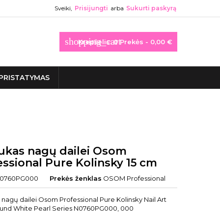
Sveiki,
Prisijungti
arba
Sukurti paskyrą
shopping_cart
Krepšelis:
0
Prekės - 0,00 €
PRISTATYMAS
ukas nagų dailei Osom
essional Pure Kolinsky 15 cm
0760PG000
Prekės ženklas
OSOM Professional
nagų dailei Osom Professional Pure Kolinsky Nail Art
und White Pearl Series N0760PG000, 000