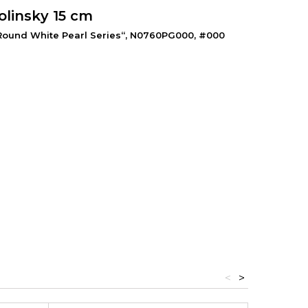
olinsky 15 cm
 Round White Pearl Series“, N0760PG000, #000
<
>