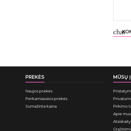
chat
KOM
PREKĖS
MŪSŲ 
Naujos prekės
Pristaty
Perkamiausios prekės
Privatumo
Sumažinta kaina
Pirkimo t
Apie mus
Atsiskait
Grąžinima