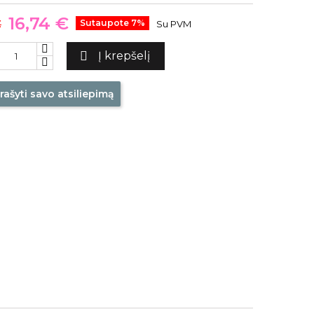
16,74 €
€
Sutaupote 7%
Su PVM

Į krepšelį
rašyti savo atsiliepimą