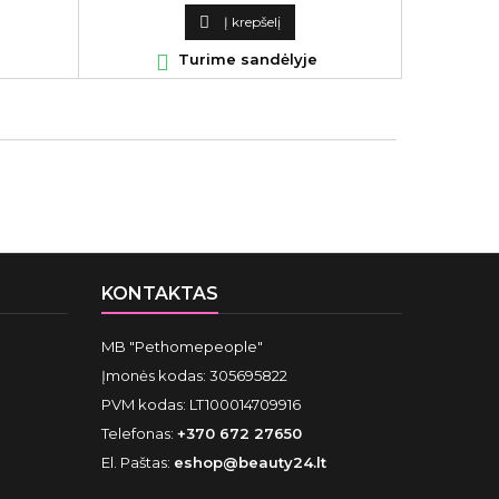
kaina

Į krepšelį

Turime sandėlyje
KONTAKTAS
MB "Pethomepeople"
Įmonės kodas: 305695822
PVM kodas: LT100014709916
Telefonas:
+370 672 27650
El. Paštas:
eshop@beauty24.lt