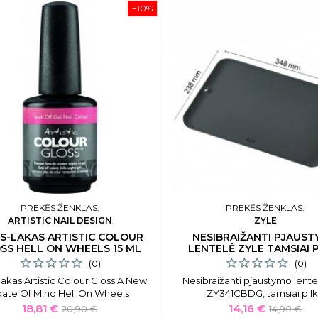
−10%
PREKĖS ŽENKLAS:
PREKĖS ŽENKLAS:
ARTISTIC NAIL DESIGN
ZYLE
IS-LAKAS ARTISTIC COLOUR
NESIBRAIŽANTI PJAUS
SS HELL ON WHEELS 15 ML
LENTELĖ ZYLE TAMSIAI 
(0)
(0)
lakas Artistic Colour Gloss A New
Nesibraižanti pjaustymo lente
kate Of Mind Hell On Wheels
ZY341CBDG, tamsiai pil
ART2100094, 15 ml
Kaina
Bazinė
Kaina
Bazinė
18,81 €
14,16 €
20,90 €
14,90 €