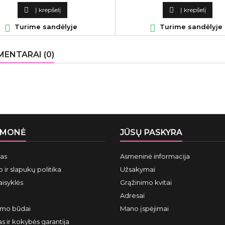
kaina
kaina

Į krepšelį

Į krepšelį

Turime sandėlyje

Turime sandėlyje
ENTARAI (0)
ĮMONĖ
JŪSŲ PASKYRA
mas
Asmeninė informacija
 ir slapukų politika
Užsakymai
aisyklės
Grąžinimo kvitai
Adresai
ymo būdai
Mano įspėjimai
s ir kokybės garantija