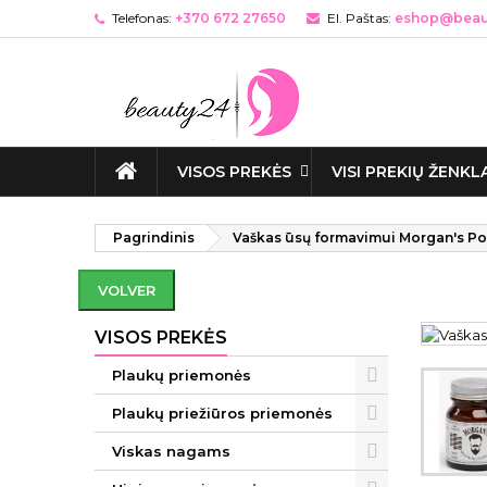
Telefonas:
+370 672 27650
El. Paštas:
eshop@beaut
VISOS PREKĖS
VISI PREKIŲ ŽENKL
Pagrindinis
Vaškas ūsų formavimui Morgan's P
VOLVER
VISOS PREKĖS
Plaukų priemonės
Plaukų priežiūros priemonės
Viskas nagams