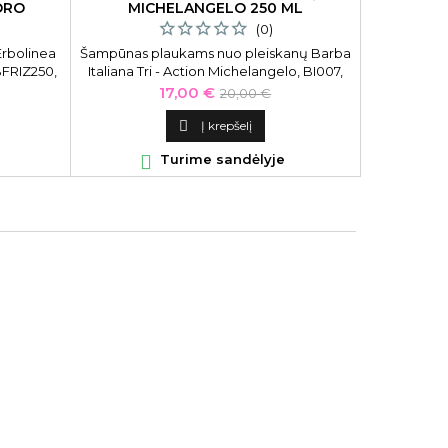
ORO
MICHELANGELO 250 ML
(0)
rbolinea
Šampūnas plaukams nuo pleiskanų Barba
Žarsteklis
BFRIZ250,
Italiana Tri - Action Michelangelo, BI007,
i
250 ml
Kaina
Bazinė
17,00 €
20,00 €
kaina

Į krepšelį

Turime sandėlyje
