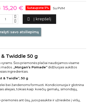
15,20 €
€
Sutaupote 5%
Su PVM

Į krepšelį
rašyti savo atsiliepimą
& Twiddle 50 g
ės vyrams. Šios priemonės plačiai naudojamos visame
 iš mados.
„Morgan’s Pomade“
didžiuojasi aukštos
iais ingredientais.
 & Twidle“, 50 g
rzdelei bei žandenoms formuoti. Kondicionuoja ir glotnina
s aliejais, tokiais kaip: kviečių gemalų, simondsijų,
priemonės ant ūsų, juos pasukite ir užrieskite į viršų,