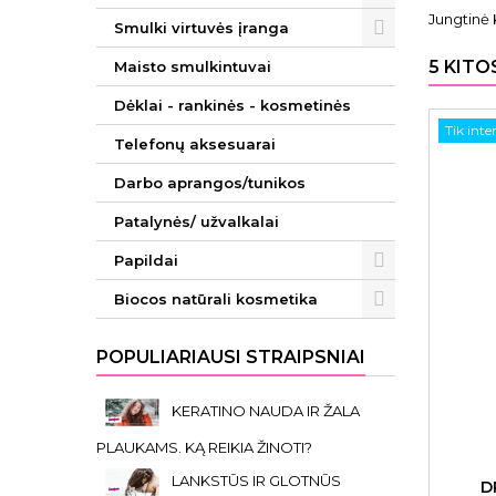
Jungtinė 
Smulki virtuvės įranga
5 KITO
Maisto smulkintuvai
Dėklai - rankinės - kosmetinės
Tik inte
Telefonų aksesuarai
Darbo aprangos/tunikos
Patalynės/ užvalkalai
Papildai
Biocos natūrali kosmetika
POPULIARIAUSI STRAIPSNIAI
KERATINO NAUDA IR ŽALA
PLAUKAMS. KĄ REIKIA ŽINOTI?
LANKSTŪS IR GLOTNŪS
D