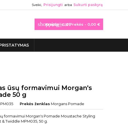
Sveiki,
Prisijungti
arba
Sukurti paskyrą
shopping_cart
Krepšelis:
0
Prekės - 0,00 €
PRISTATYMAS
as ūsų formavimui Morgan's
de 50 g
PM035
Prekės ženklas
Morgans Pomade
sų formavimui Morgan's Pomade Moustache Styling
t & Twiddle MPM035, 50 g.