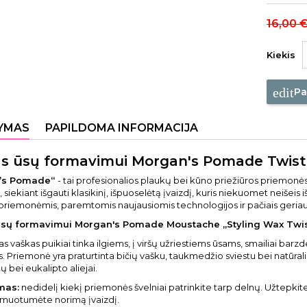
16,00 
Kiekis
edit
Pa
YMAS
PAPILDOMA INFORMACIJA
s ūsų formavimui Morgan's Pomade Twist 
’s Pomade“
- tai profesionalios plaukų bei kūno priežiūros priemon
 siekiant išgauti klasikinį, išpuoselėtą įvaizdį, kuris niekuomet neišeis
riemonėmis, paremtomis naujausiomis technologijos ir pačiais geriaus
ūsų formavimui Morgan's Pomade Moustache „Styling Wax Twist
tas vaškas puikiai tinka ilgiems, į viršų užriestiems ūsams, smailiai ba
s. Priemonė yra praturtinta bičių vašku, taukmedžio sviestu bei natūraliai
 bei eukalipto aliejai.
mas:
nedidelį kiekį priemonės švelniai patrinkite tarp delnų. Užtepkite 
rmuotumėte norimą įvaizdį.