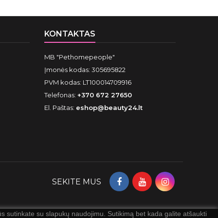
KONTAKTAS
MB "Pethomepeople"
Įmonės kodas: 305695822
PVM kodas: LT100014709916
Telefonas:
+370 672 27650
El. Paštas:
eshop@beauty24.lt
SEKITE MUS
 sutinkate su slapukų naudojimu. Sutikimą bet kada galite atšaukti