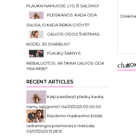
PLAUKAI NAMUOSE, LYG IŠ SALONO!
PLEISKANOS. KADA ODA
Drėkin
SAUSA, O KADA REIKIA GYDYTI?
GALVOS ODOS ŠVEITIMAS.
KODĖL JIS SVARBUS?
PLAUKŲ ŠAKNYS
RIEBALUOTOS. AR TIKRAI GALVOS ODA
chat
KOM
YRA RIEBI?
RECENT ARTICLES
Kaip pasidaryti plaukų kaukę
namų sąlygomis?
04/01/2025 00:00:00
Raudonio maskavimo būdai:
veiksmingos priemonės ir metodai
03/07/2025 15:28:51