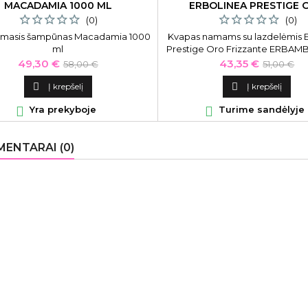
MACADAMIA 1000 ML
ERBOLINEA PRESTIGE 
FRIZZANTE 250 ML
(0)
(0)
amasis šampūnas Macadamia 1000
Kvapas namams su lazdelėmis E
ml
Prestige Oro Frizzante ERBAM
250 ml
Kaina
Bazinė
Kaina
Bazinė
49,30 €
43,35 €
58,00 €
51,00 €
kaina
kaina

Į krepšelį

Į krepšelį

Yra prekyboje

Turime sandėlyje
ENTARAI (0)