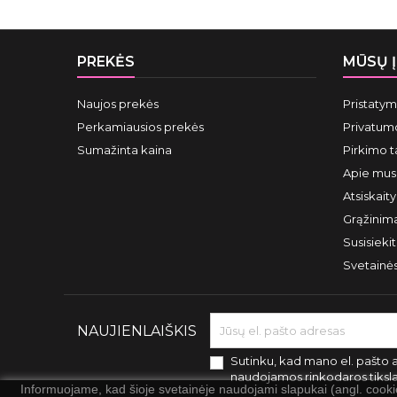
PREKĖS
MŪSŲ 
Naujos prekės
Pristaty
Perkamiausios prekės
Privatumo
Sumažinta kaina
Pirkimo t
Apie mus
Atsiskait
Grąžinima
Susisieki
Svetainė
NAUJIENLAIŠKIS
Sutinku, kad mano el. pašto 
naudojamos rinkodaros tiksl
Informuojame, kad šioje svetainėje naudojami slapukai (angl. cook