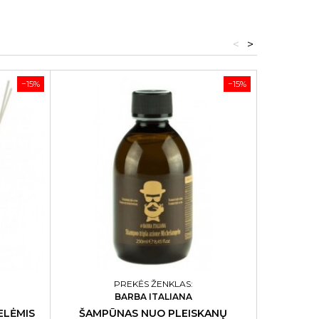
<
>
−15%
−15%
PREKĖS ŽENKLAS:
BARBA ITALIANA
ELĖMIS
ŠAMPŪNAS NUO PLEISKANŲ
ŽA