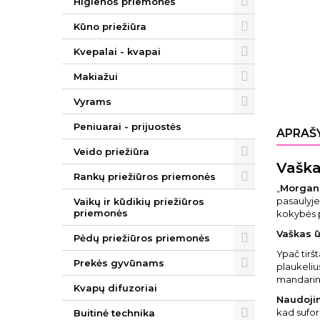
Higienos priemonės
Kūno priežiūra
Kvepalai - kvapai
Makiažui
Vyrams
Peniuarai - prijuostės
APRAŠ
Veido priežiūra
Vaška
Rankų priežiūros priemonės
„
Morgan
pasaulyje,
Vaikų ir kūdikių priežiūros
priemonės
kokybės p
Vaškas 
Pėdų priežiūros priemonės
Ypač tirš
Prekės gyvūnams
plaukeliu
mandarinų
Kvapų difuzoriai
Naudoji
kad sufo
Buitinė technika