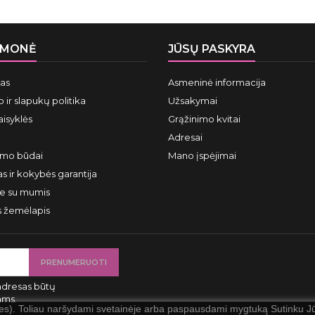
ĮMONĖ
JŪSŲ PASKYRA
mas
Asmeninė informacija
 ir slapukų politika
Užsakymai
aisyklės
Grąžinimo kvitai
Adresai
ymo būdai
Mano įspėjimai
s ir kokybės garantija
te su mumis
s žemėlapis
adresas būtų
ams.
ies). Toliau naršydami svetainėje arba paspausdami mygtuką Sutinku Jūs