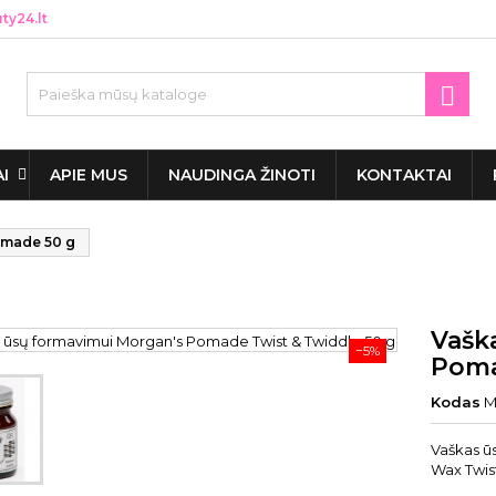
y24.lt

AI
APIE MUS
NAUDINGA ŽINOTI
KONTAKTAI
omade 50 g
Vašk
−5%
Poma
Kodas
M
Vaškas ū
Wax Twis